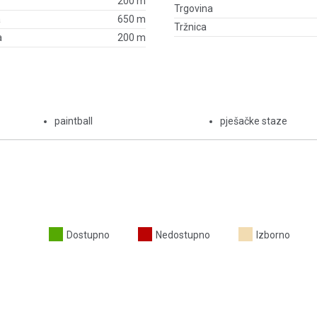
200 m
Trgovina
a
650 m
Tržnica
a
200 m
paintball
pješačke staze
Dostupno
Nedostupno
Izborno