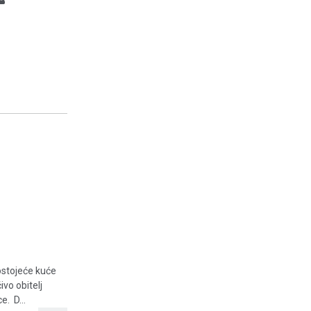
ostojeće kuće
ivo obitelj
. D...