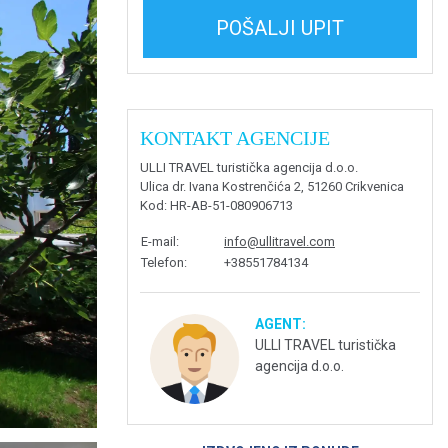
POŠALJI UPIT
KONTAKT AGENCIJE
ULLI TRAVEL turistička agencija d.o.o.
Ulica dr. Ivana Kostrenčića 2, 51260 Crikvenica
Kod
: HR-AB-51-080906713
E-mail
:
info@ullitravel.com
Telefon
:
+38551784134
AGENT:
ULLI TRAVEL turistička
agencija d.o.o.