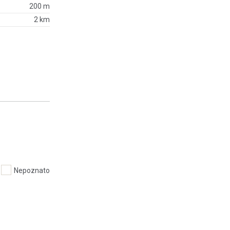
200 m
2 km
Nepoznato