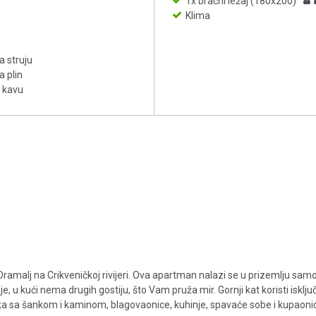
1x bračni ležaj (180x200)
Klima
a struju
a plin
 kavu
amalj na Crikveničkoj rivijeri. Ova apartman nalazi se u prizemlju sam
je, u kući nema drugih gostiju, što Vam pruža mir. Gornji kat koristi isključ
 sa šankom i kaminom, blagovaonice, kuhinje, spavaće sobe i kupaonice