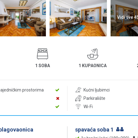
Vidi sve 4
1 SOBA
1 KUPAONICA
zajedničkim prostorima
Kućni ljubimci
Parkiralište
Wi-Fi
 blagovaonica
spavaća soba 1