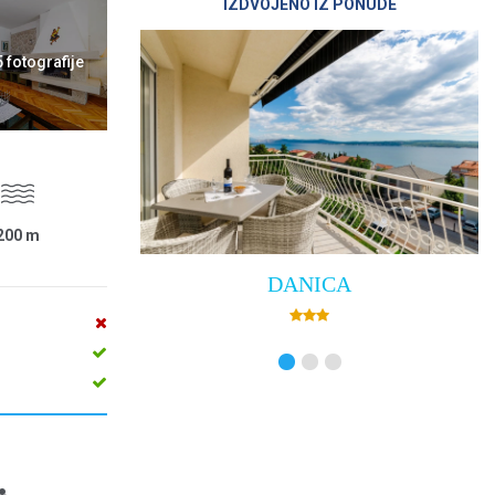
IZDVOJENO IZ PONUDE
5 fotografije
200
m
DANICA