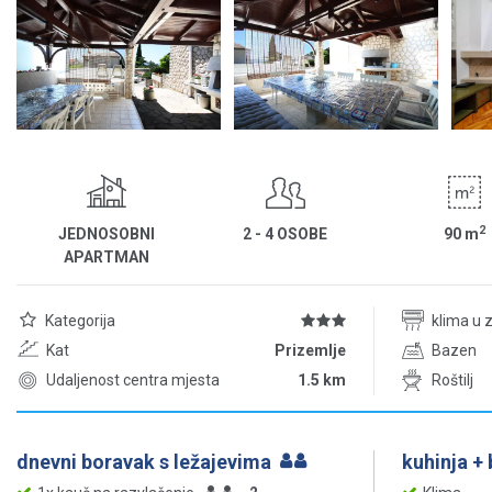
2
JEDNOSOBNI
2 - 4 OSOBE
90
m
APARTMAN
Kategorija
klima u 
Kat
Prizemlje
Bazen
Udaljenost centra mjesta
1.5 km
Roštilj
dnevni boravak s ležajevima
kuhinja +