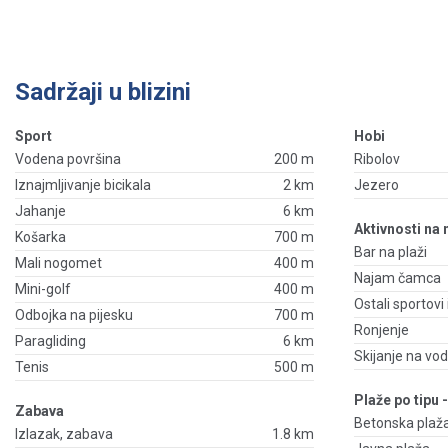
Sadržaji u blizini
Sport
Hobi
Vodena površina
200 m
Ribolov
Iznajmljivanje bicikala
2 km
Jezero
Jahanje
6 km
Aktivnosti na
Košarka
700 m
Bar na plaži
Mali nogomet
400 m
Najam čamca
Mini-golf
400 m
Ostali sportovi
Odbojka na pijesku
700 m
Ronjenje
Paragliding
6 km
Skijanje na vod
Tenis
500 m
Plaže po tipu 
Zabava
Betonska plaž
Izlazak, zabava
1.8 km