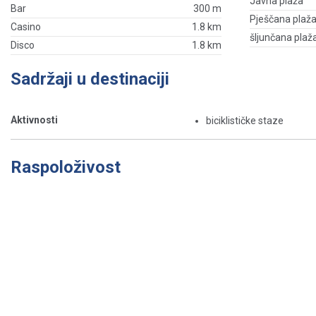
Javna plaža
Bar
300 m
Pješčana plaž
Casino
1.8 km
šljunčana plaž
Disco
1.8 km
Sadržaji u destinaciji
Aktivnosti
biciklističke staze
Raspoloživost