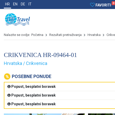
0
HR
EN
DE
IT
FAVORITI
Nalazite se ovdje:
Početna
Rezultati pretraživanja
Hrvatska
Crikv
CRIKVENICA HR-09464-01
Hrvatska / Crikvenica
POSEBNE PONUDE
Popust, besplatni boravak
Popust, besplatni boravak
Popust, besplatni boravak