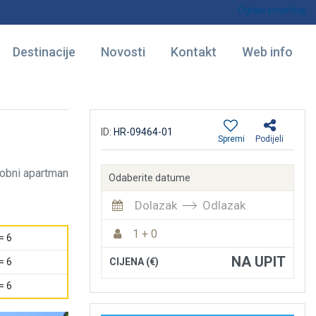
Oglasi smještaj
Destinacije
Novosti
Kontakt
Web info
ID:
HR-09464-01
Spremi
Podijeli
obni apartman
Odaberite datume
Dolazak
Odlazak
1 + 0
= 6
NA UPIT
CIJENA (€)
= 6
= 6