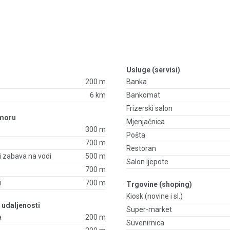
Usluge (servisi)
200 m
Banka
6 km
Bankomat
Frizerski salon
 moru
Mjenjačnica
300 m
Pošta
700 m
Restoran
 i zabava na vodi
500 m
Salon ljepote
700 m
i
700 m
Trgovine (shoping)
Kiosk (novine i sl.)
- udaljenosti
Super-market
a
200 m
Suvenirnica