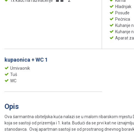
1x kauč na razvlačenje
2
Klima
Hladnjak
Posuđe
Pećnica
Kuhanje n
Kuhanje n
Aparat za
kupaonica + WC 1
Umivaonik
Tuš
WC
Opis
Ova šarmantna obiteljska kuća nalazi se u malom ribarskom mjestu Dr
koja se sastoji od prizemlja i 1. kata. Budući da se prvi kat ne iznajmlju
stanodavca. Ovaj apartman sastoji se od prostranog dnevnog boravka