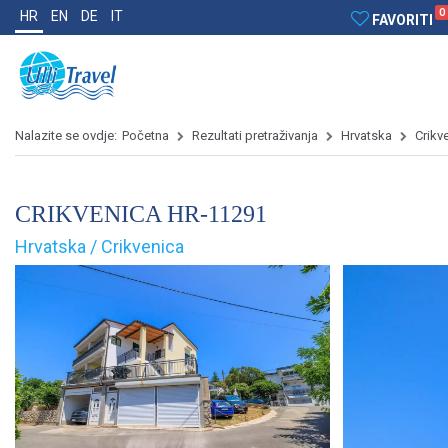
0
HR
EN
DE
IT
FAVORITI
Nalazite se ovdje:
Početna
Rezultati pretraživanja
Hrvatska
Crikv
CRIKVENICA HR-11291
Hrvatska / Crikvenica