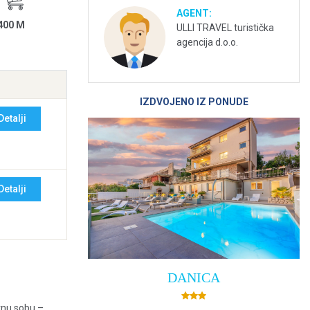
AGENT:
400 M
ULLI TRAVEL turistička
agencija d.o.o.
IZDVOJENO IZ PONUDE
Detalji
Detalji
DANICA
tnu sobu –