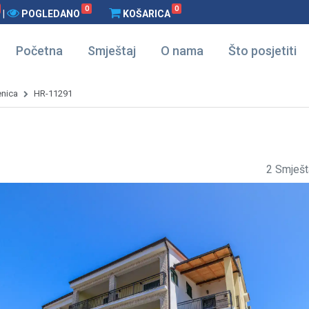
0
0
|
POGLEDANO
KOŠARICA
Početna
Smještaj
O nama
Što posjetiti
enica
HR-11291
2 Smješt