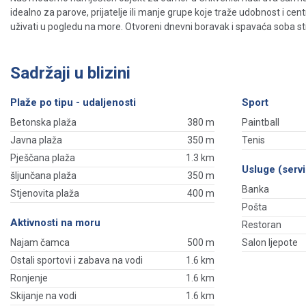
idealno za parove, prijatelje ili manje grupe koje traže udobnost i ce
uživati ​​u pogledu na more. Otvoreni dnevni boravak i spavaća soba sti
Sadržaji u blizini
Plaže po tipu - udaljenosti
Sport
Betonska plaža
380 m
Paintball
Javna plaža
350 m
Tenis
Pješčana plaža
1.3 km
Usluge (servi
šljunčana plaža
350 m
Banka
Stjenovita plaža
400 m
Pošta
Aktivnosti na moru
Restoran
Najam čamca
500 m
Salon ljepote
Ostali sportovi i zabava na vodi
1.6 km
Ronjenje
1.6 km
Skijanje na vodi
1.6 km