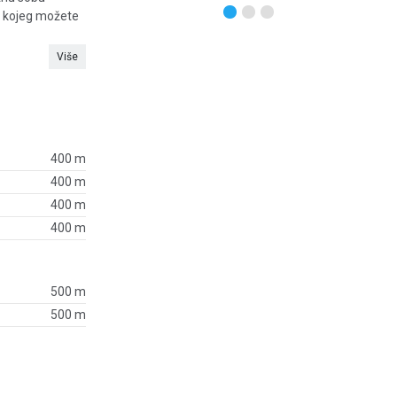
 s kojeg možete
Više
400 m
400 m
400 m
400 m
500 m
500 m