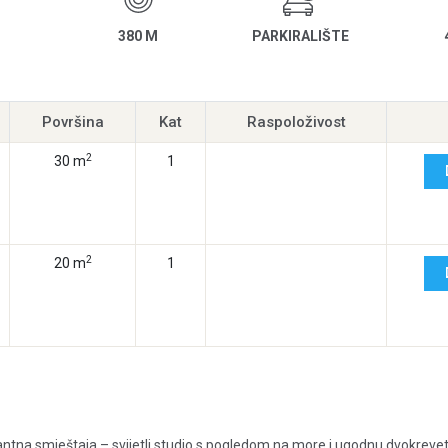
380 M
PARKIRALIŠTE
Površina
Kat
Raspoloživost
2
30 m
1
2
20 m
1
tna smještaja – svijetli studio s pogledom na more i ugodnu dvokreve