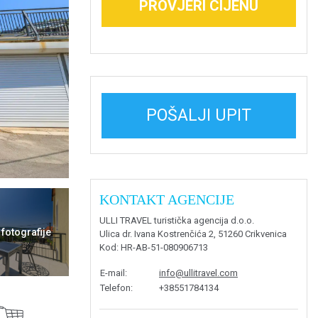
PROVJERI CIJENU
POŠALJI UPIT
KONTAKT AGENCIJE
ULLI TRAVEL turistička agencija d.o.o.
 fotografije
Ulica dr. Ivana Kostrenčića 2, 51260 Crikvenica
Kod
: HR-AB-51-080906713
E-mail
:
info@ullitravel.com
Telefon
:
+38551784134