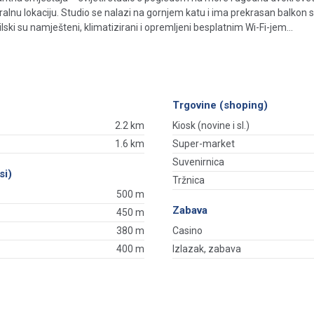
ntralnu lokaciju. Studio se nalazi na gornjem katu i ima prekrasan balkon
lski su namješteni, klimatizirani i opremljeni besplatnim Wi-Fi-jem...
Trgovine (shoping)
2.2 km
Kiosk (novine i sl.)
1.6 km
Super-market
Suvenirnica
si)
Tržnica
500 m
Zabava
450 m
380 m
Casino
400 m
Izlazak, zabava