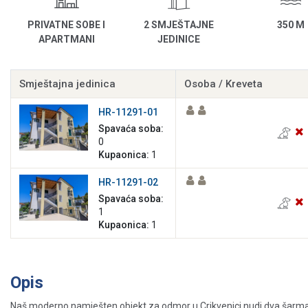
PRIVATNE SOBE I
2 SMJEŠTAJNE
350 M
APARTMANI
JEDINICE
Smještajna jedinica
Osoba / Kreveta
HR-11291-01
Spavaća soba:
0
Kupaonica:
1
HR-11291-02
Spavaća soba:
1
Kupaonica:
1
Opis
Naš moderno namješten objekt za odmor u Crikvenici nudi dva šarman