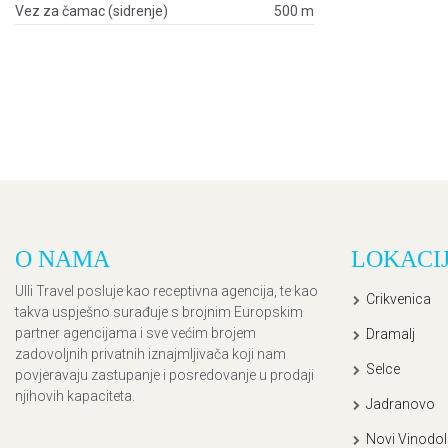
Vez za čamac (sidrenje)
500 m
O NAMA
LOKACI
Ulli Travel posluje kao receptivna agencija, te kao
Crikvenica
takva uspješno surađuje s brojnim Europskim
partner agencijama i sve većim brojem
Dramalj
zadovoljnih privatnih iznajmljivača koji nam
Selce
povjeravaju zastupanje i posredovanje u prodaji
njihovih kapaciteta.
Jadranovo
Novi Vinodol