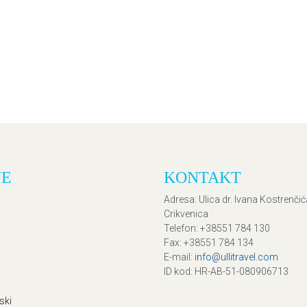
JE
KONTAKT
Adresa
: Ulica dr. Ivana Kostrenči
Crikvenica
Telefon
: +38551 784 130
Fax
: +38551 784 134
E-mail
:
info@ullitravel.com
ID kod
: HR-AB-51-080906713
ski