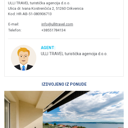
ULLI TRAVEL turistička agencija d.o.o.
Ulica dr. Ivana Kostrenčića 2, 51260 Crikvenica
Kod
: HR-AB-51-080906713
E-mail
:
info@ullitravel.com
Telefon
:
+38551784134
AGENT:
ULLI TRAVEL turistička agencija d.o.o.
IZDVOJENO IZ PONUDE