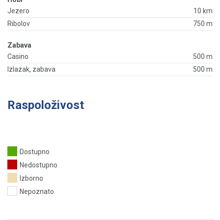
Jezero
10 km
Ribolov
750 m
Zabava
Casino
500 m
Izlazak, zabava
500 m
Raspoloživost
Dostupno
Nedostupno
Izborno
Nepoznato