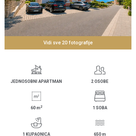
Vidi sve 20 fotografije
JEDNOSOBNI APARTMAN
2 OSOBE
2
60
m
1 SOBA
1 KUPAONICA
650
m