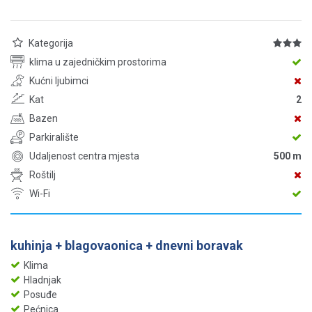
Kategorija
klima u zajedničkim prostorima
Kućni ljubimci
Kat
2
Bazen
Parkiralište
Udaljenost centra mjesta
500 m
Roštilj
Wi-Fi
kuhinja + blagovaonica + dnevni boravak
Klima
Hladnjak
Posuđe
Pećnica