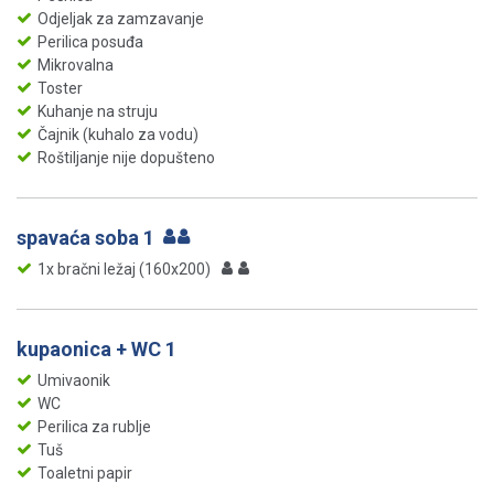
Odjeljak za zamzavanje
Perilica posuđa
Mikrovalna
Toster
Kuhanje na struju
Čajnik (kuhalo za vodu)
Roštiljanje nije dopušteno
spavaća soba 1
1x bračni ležaj (160x200)
kupaonica + WC 1
Umivaonik
WC
Perilica za rublje
Tuš
Toaletni papir