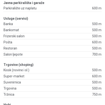
Javna parkirališta i garaže
Parkiralište uz naplatu
600 m
Usluge (servisi)
Banka
500 m
Bankomat
500 m
Frizerski salon
500 m
Pošta
600 m
Restoran
500 m
Salon ljepote
700 m
Trgovine (shoping)
Kiosk (novine i sl.)
500 m
Super-market
600 m
Suvenirnica
500 m
Trgovina
500 m
Tržnica
750 m
Hobi