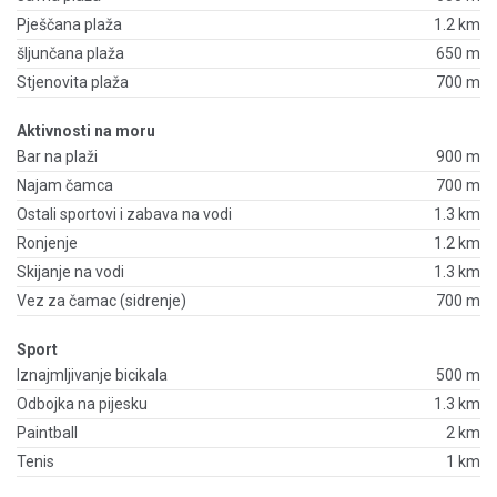
Pješčana plaža
1.2 km
šljunčana plaža
650 m
Stjenovita plaža
700 m
Aktivnosti na moru
Bar na plaži
900 m
Najam čamca
700 m
Ostali sportovi i zabava na vodi
1.3 km
Ronjenje
1.2 km
Skijanje na vodi
1.3 km
Vez za čamac (sidrenje)
700 m
Sport
Iznajmljivanje bicikala
500 m
Odbojka na pijesku
1.3 km
Paintball
2 km
Tenis
1 km