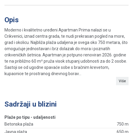
Opis
Moderno i kvalitetno uređeni Apartman Prima nalazi se u
Crikvenici, iznad centra grada, te nudi prekrasan pogled na more,
grad i okolicu. Najbliža plaža udaljena je svega oko 750 metara, što
omogućuje jednostavan i brz dolazak do mora i poznatih
crikveničkih šetnica. Apartman je potpuno renoviran 2026. godine
te na približno 60 m² pruža visok stupanj udobnosti za do 2 osobe.
Sastoji se od ugodne spavaće sobe s bračnim krevetom,
kupaonice te prostranog dnevnog borav...
Više
Sadržaji u blizini
Plaže po tipu - udaljenosti
Betonska plaža
750 m
Javna plaža
650 m