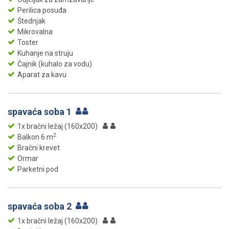
Perilica posuđa
Štednjak
Mikrovalna
Toster
Kuhanje na struju
Čajnik (kuhalo za vodu)
Aparat za kavu
spavaća soba 1
1x bračni ležaj (160x200)
2
Balkon 6 m
Bračni krevet
Ormar
Parketni pod
spavaća soba 2
1x bračni ležaj (160x200)