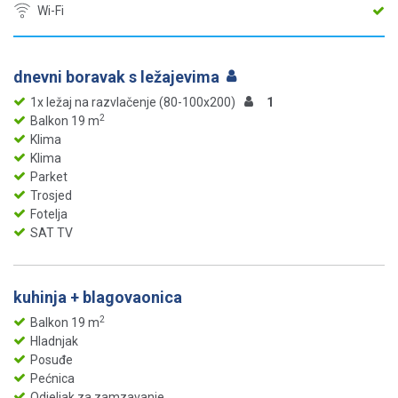
Wi-Fi
dnevni boravak s ležajevima
1x ležaj na razvlačenje (80-100x200)
1
2
Balkon 19 m
Klima
Klima
Parket
Trosjed
Fotelja
SAT TV
kuhinja + blagovaonica
2
Balkon 19 m
Hladnjak
Posuđe
Pećnica
Odjeljak za zamzavanje