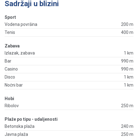
Sadržaji u blizini
Sport
Vodena površina
200 m
Tenis
400 m
Zabava
Izlazak, zabava
1 km
Bar
990 m
Casino
990 m
Disco
1 km
Noćni bar
1 km
Hobi
Ribolov
250 m
Plaže po tipu - udaljenosti
Betonska plaža
240 m
Javna plaža
250 m