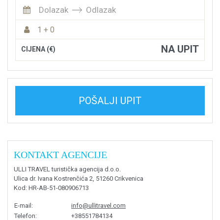
Dolazak
Odlazak
1 + 0
NA UPIT
CIJENA (€)
POŠALJI UPIT
KONTAKT AGENCIJE
ULLI TRAVEL turistička agencija d.o.o.
Ulica dr. Ivana Kostrenčića 2, 51260 Crikvenica
Kod
: HR-AB-51-080906713
E-mail
:
info@ullitravel.com
Telefon
:
+38551784134