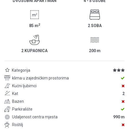
DVOSOBNI APARTMAN
4 - 5 OSOBE
2
85
m
2 SOBA
2 KUPAONICA
200
m
Kategorija
klima u zajedničkim prostorima
Kućni ljubimci
Kat
2
Bazen
Parkiralište
Udaljenost centra mjesta
990 m
Roštilj