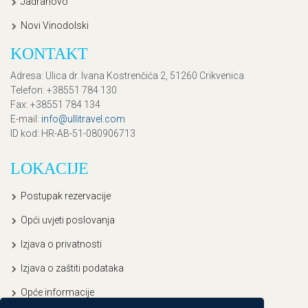
Jadranovo
Novi Vinodolski
KONTAKT
Adresa
: Ulica dr. Ivana Kostrenčića 2, 51260 Crikvenica
Telefon
: +38551 784 130
Fax
: +38551 784 134
E-mail
:
info@ullitravel.com
ID kod
: HR-AB-51-080906713
LOKACIJE
Postupak rezervacije
Opći uvjeti poslovanja
Izjava o privatnosti
Izjava o zaštiti podataka
Opće informacije