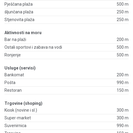
Pješčana plaža
500 m
šljunčana plaža
250 m
Stjenovita plaža
250 m
Aktivnosti na moru
Bar na plaži
200 m
Ostali sportovi i zabava na vodi
500 m
Ronjenje
500 m
Usluge (servisi)
Bankomat
200 m
Pošta
990 m
Restoran
150 m
Trgovine (shoping)
Kiosk (novine i sl.)
300 m
Super-market
300 m
Suvenirnica
990 m