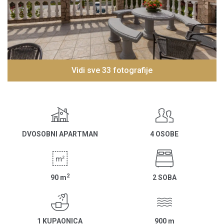
Vidi sve 33 fotografije
DVOSOBNI APARTMAN
4 OSOBE
2
90
m
2 SOBA
1 KUPAONICA
900
m