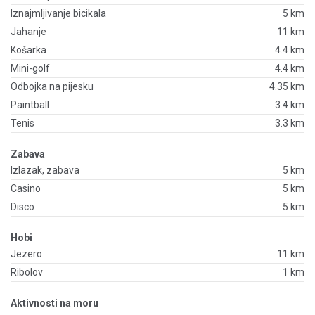
Iznajmljivanje bicikala
5 km
Jahanje
11 km
Košarka
4.4 km
Mini-golf
4.4 km
Odbojka na pijesku
4.35 km
Paintball
3.4 km
Tenis
3.3 km
Zabava
Izlazak, zabava
5 km
Casino
5 km
Disco
5 km
Hobi
Jezero
11 km
Ribolov
1 km
Aktivnosti na moru