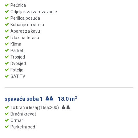
Pećnica
Odjeljak za zamzavanje
Perilica posuđa
Kuhanje na struju
Aparat za kavu
Izlaz na terasu
Klima
Parket
Trosjed
Dvosjed
Fotelja
SAT TV
2
spavaća soba 1
18.0 m
1x bračni ležaj (160x200)
Bračni krevet
Ormar
Parketni pod