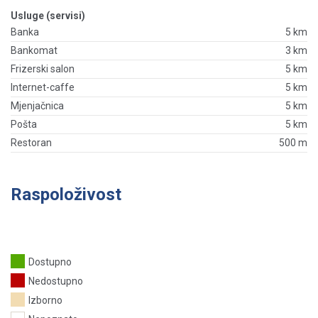
Usluge (servisi)
Banka
5 km
Bankomat
3 km
Frizerski salon
5 km
Internet-caffe
5 km
Mjenjačnica
5 km
Pošta
5 km
Restoran
500 m
Raspoloživost
Dostupno
Nedostupno
Izborno