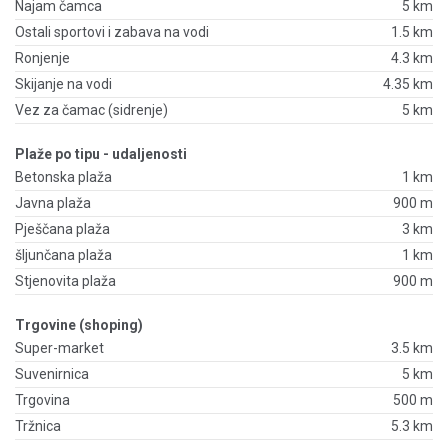
Najam čamca
5 km
Ostali sportovi i zabava na vodi
1.5 km
Ronjenje
4.3 km
Skijanje na vodi
4.35 km
Vez za čamac (sidrenje)
5 km
Plaže po tipu - udaljenosti
Betonska plaža
1 km
Javna plaža
900 m
Pješčana plaža
3 km
šljunčana plaža
1 km
Stjenovita plaža
900 m
Trgovine (shoping)
Super-market
3.5 km
Suvenirnica
5 km
Trgovina
500 m
Tržnica
5.3 km