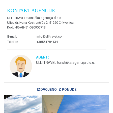
KONTAKT AGENCIJE
ULLI TRAVEL turistička agencija d.o.o.
Ulica dr. Ivana Kostrenčića 2, 51260 Crikvenica
Kod
: HR-AB-51-080906713
E-mail
:
info@ullitravel.com
Telefon
:
+38551784134
AGENT:
ULLI TRAVEL turistička agencija d.o.o.
IZDVOJENO IZ PONUDE