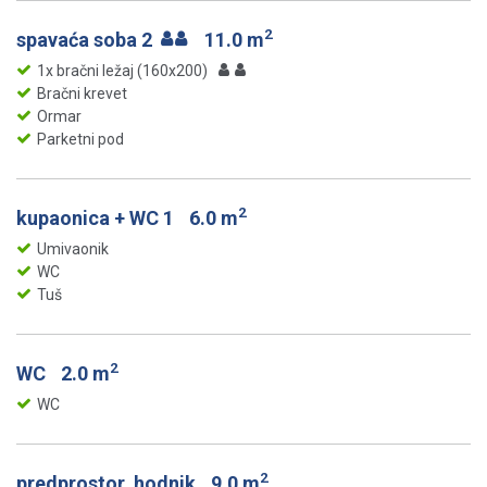
2
spavaća soba 2
11.0 m
1x bračni ležaj (160x200)
Bračni krevet
Ormar
Parketni pod
2
kupaonica + WC 1
6.0 m
Umivaonik
WC
Tuš
2
WC
2.0 m
WC
2
predprostor, hodnik
9.0 m