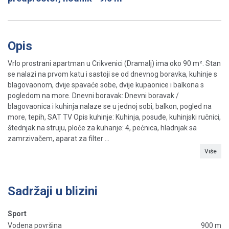
Opis
Vrlo prostrani apartman u Crikvenici (Dramalj) ima oko 90 m². Stan
se nalazi na prvom katu i sastoji se od dnevnog boravka, kuhinje s
blagovaonom, dvije spavaće sobe, dvije kupaonice i balkona s
pogledom na more. Dnevni boravak: Dnevni boravak /
blagovaonica i kuhinja nalaze se u jednoj sobi, balkon, pogled na
more, tepih, SAT TV Opis kuhinje: Kuhinja, posuđe, kuhinjski ručnici,
štednjak na struju, ploče za kuhanje: 4, pećnica, hladnjak sa
zamrzivačem, aparat za filter ...
Više
Sadržaji u blizini
Sport
Vodena površina
900 m