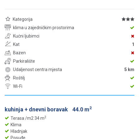
Kategorija
klima u zajedničkim prostorima
Kućni ljubimci
Kat
1
Bazen
Parkiralište
Udaljenost centra mjesta
5 km
Roštilj
Wi-Fi
2
kuhinja + dnevni boravak
44.0 m
2
Terasa /m2 34 m
Klima
Hladnjak
Posuđe