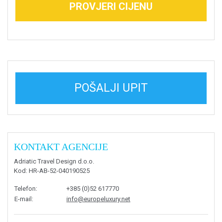
PROVJERI CIJENU
POŠALJI UPIT
KONTAKT AGENCIJE
Adriatic Travel Design d.o.o.
Kod
: HR-AB-52-040190525
Telefon
:
+385 (0)52 617770
E-mail
:
info@europeluxury.net