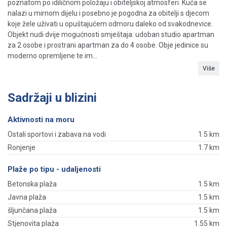
poznatom po idiličnom položaju i obiteljskoj atmosferi. Kuća se
nalazi u mirnom dijelu i posebno je pogodna za obitelji s djecom
koje žele uživati ​​u opuštajućem odmoru daleko od svakodnevice.
Objekt nudi dvije mogućnosti smještaja: udoban studio apartman
za 2 osobe i prostrani apartman za do 4 osobe. Obje jedinice su
moderno opremljene te im...
Više
Sadržaji u blizini
Aktivnosti na moru
Ostali sportovi i zabava na vodi
1.5 km
Ronjenje
1.7 km
Plaže po tipu - udaljenosti
Betonska plaža
1.5 km
Javna plaža
1.5 km
šljunčana plaža
1.5 km
Stjenovita plaža
1.55 km