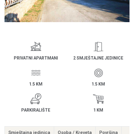
PRIVATNI APARTMANI
2 SMJEŠTAJNE JEDINICE
1.5 KM
1.5 KM
PARKIRALIŠTE
1 KM
Smještajna jedinica
Osoba / Kreveta
Površina
K