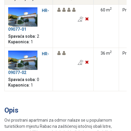
2
60 m
Priz
HR-
09077-01
Spavaća soba:
2
Kupaonica:
1
2
36 m
Priz
HR-
09077-02
Spavaća soba:
0
Kupaonica:
1
Opis
Ovi prostrani apartmani za odmor nalaze se u popularnom
turističkom mjestu Rabac na zaštićenoj istočnoj obali Istre,