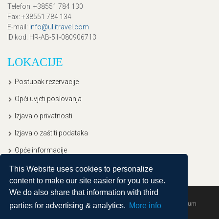
Telefon
: +38551 784 130
Fax
: +38551 784 134
E-mail
:
info@ullitravel.com
ID kod
: HR-AB-51-080906713
LOKACIJE
Postupak rezervacije
Opći uvjeti poslovanja
Izjava o privatnosti
Izjava o zaštiti podataka
Opće informacije
This Website uses cookies to personalize
content to make our site easier for you to use.
We do also share that information with third
Copyright © 2020, Ullitravel |
Sitemap
| Powered by
Agendum
parties for advertising & analytics.
More info