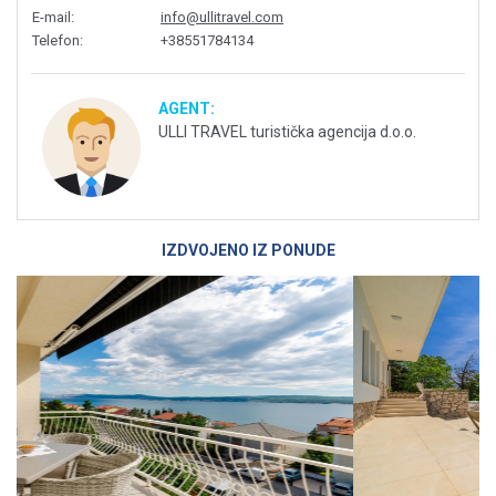
E-mail
:
info@ullitravel.com
Telefon
:
+38551784134
AGENT:
ULLI TRAVEL turistička agencija d.o.o.
IZDVOJENO IZ PONUDE