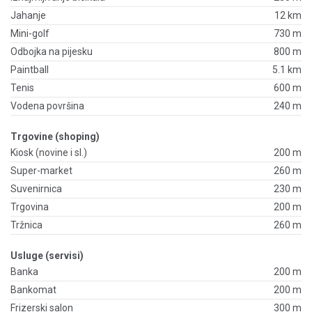
Jahanje
12 km
Mini-golf
730 m
Odbojka na pijesku
800 m
Paintball
5.1 km
Tenis
600 m
Vodena površina
240 m
Trgovine (shoping)
Kiosk (novine i sl.)
200 m
Super-market
260 m
Suvenirnica
230 m
Trgovina
200 m
Tržnica
260 m
Usluge (servisi)
Banka
200 m
Bankomat
200 m
Frizerski salon
300 m