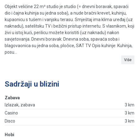
Objekt veličine 22 m² studio je studio (= dnevni boravak, spavaći
dio i čajna kuhinja su jedna soba), a nude bračni krevet, kuhinju,
kupaonicu s tušem i vanjsku terasu. Smještaj ima klima uređaj (uz
naknadu), satelitsku TV i bežični pristup internetu. S vlasnikom, koji
živi u istoj kući, perilicu možete koristiti (uz naknadu) nakon
savjetovanja. Dnevni boravak: Dnevna soba, spavaća soba i
blagovaonica su jedna soba, pločice, SAT TV Opis kuhinje: Kuhinja,
posu...
Više
Sadržaji u blizini
Zabava
Izlazak, zabava
3 km
Casino
3 km
Disco
3 km
Hobi