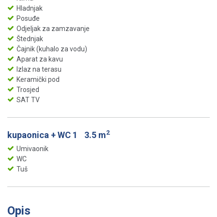
Hladnjak
Posuđe
Odjeljak za zamzavanje
Štednjak
Čajnik (kuhalo za vodu)
Aparat za kavu
Izlaz na terasu
Keramički pod
Trosjed
SAT TV
2
kupaonica + WC 1
3.5 m
Umivaonik
WC
Tuš
Opis