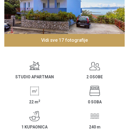
Vidi sve 17 fotografije
STUDIO APARTMAN
2 OSOBE
2
22
m
0 SOBA
1 KUPAONICA
240
m