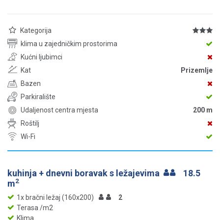
Kategorija
klima u zajedničkim prostorima
Kućni ljubimci
Kat
Prizemlje
Bazen
Parkiralište
Udaljenost centra mjesta
200 m
Roštilj
Wi-Fi
kuhinja + dnevni boravak s ležajevima
18.5
2
m
1x bračni ležaj (160x200)
2
Terasa /m2
Klima