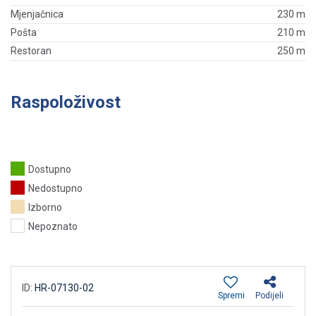
Mjenjačnica
230 m
Pošta
210 m
Restoran
250 m
Raspoloživost
Dostupno
Nedostupno
Izborno
Nepoznato
ID:
HR-07130-02
Spremi
Podijeli