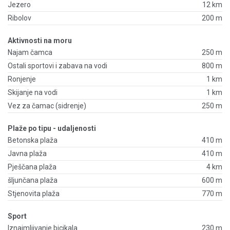
Jezero
12 km
Ribolov
200 m
Aktivnosti na moru
Najam čamca
250 m
Ostali sportovi i zabava na vodi
800 m
Ronjenje
1 km
Skijanje na vodi
1 km
Vez za čamac (sidrenje)
250 m
Plaže po tipu - udaljenosti
Betonska plaža
410 m
Javna plaža
410 m
Pješčana plaža
4 km
šljunčana plaža
600 m
Stjenovita plaža
770 m
Sport
Iznajmljivanje bicikala
230 m