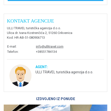
KONTAKT AGENCIJE
ULLI TRAVEL turistička agencija d.o.o.
Ulica dr. Ivana Kostrenčića 2, 51260 Crikvenica
Kod
: HR-AB-51-080906713
E-mail
:
info@ullitravel.com
Telefon
:
+38551784134
AGENT:
ULLI TRAVEL turistička agencija d.o.o.
IZDVOJENO IZ PONUDE