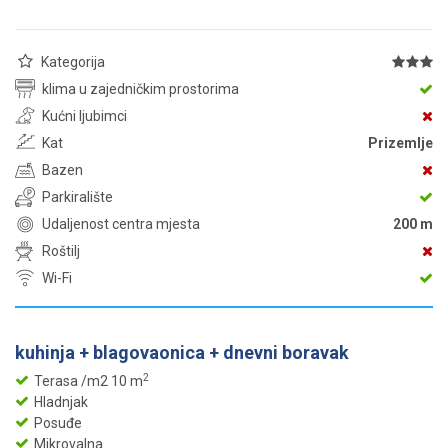
Kategorija
klima u zajedničkim prostorima
Kućni ljubimci
Kat
Prizemlje
Bazen
Parkiralište
Udaljenost centra mjesta
200 m
Roštilj
Wi-Fi
kuhinja + blagovaonica + dnevni boravak
2
Terasa /m2 10 m
Hladnjak
Posuđe
Mikrovalna