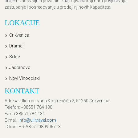
brojem zadovoljnih privatnih iznajmljivača koji nam povjeravaju
zastupanje i posredovanje u prodaji njihovih kapaciteta.
LOKACIJE
Crikvenica
Dramalj
Selce
Jadranovo
Novi Vinodolski
KONTAKT
Adresa
: Ulica dr. Ivana Kostrenčića 2, 51260 Crikvenica
Telefon
: +38551 784 130
Fax
: +38551 784 134
E-mail
:
info@ullitravel.com
ID kod
: HR-AB-51-080906713