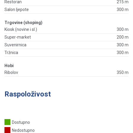
Restoran
215 m
Salon ljepote
300 m
Trgovine (shoping)
Kiosk (novine i sl.)
300 m
Super-market
200 m
Suvenirnica
300 m
Tržnica
300 m
Hobi
Ribolov
350 m
Raspoloživost
Dostupno
Nedostupno