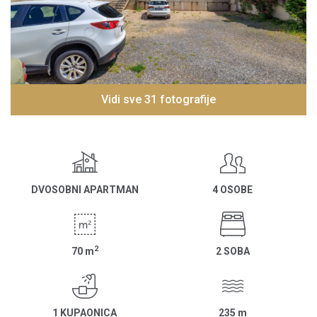
Vidi sve 31 fotografije
DVOSOBNI APARTMAN
4 OSOBE
2
70
m
2 SOBA
1 KUPAONICA
235
m