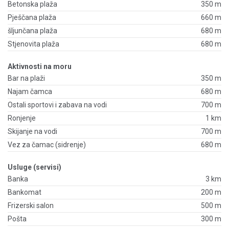
Betonska plaža
350 m
Pješčana plaža
660 m
šljunčana plaža
680 m
Stjenovita plaža
680 m
Aktivnosti na moru
Bar na plaži
350 m
Najam čamca
680 m
Ostali sportovi i zabava na vodi
700 m
Ronjenje
1 km
Skijanje na vodi
700 m
Vez za čamac (sidrenje)
680 m
Usluge (servisi)
Banka
3 km
Bankomat
200 m
Frizerski salon
500 m
Pošta
300 m