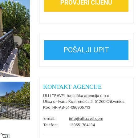
PROVJERI CIJENU
POŠALJI UPIT
KONTAKT AGENCIJE
ULLI TRAVEL turistička agencija d.o.o.
Ulica dr. Ivana Kostrenčića 2, 51260 Crikvenica
Kod
: HR-AB-51-080906713
E-mail
:
info@ullitravel.com
Telefon
:
+38551784134