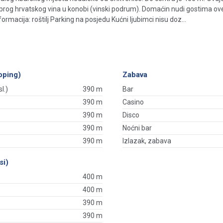
obrog hrvatskog vina u konobi (vinski podrum). Domaćin nudi gostima ov
ormacija: roštilj Parking na posjedu Kućni ljubimci nisu doz...
oping)
Zabava
l.)
390 m
Bar
390 m
Casino
390 m
Disco
390 m
Noćni bar
390 m
Izlazak, zabava
si)
400 m
400 m
390 m
390 m