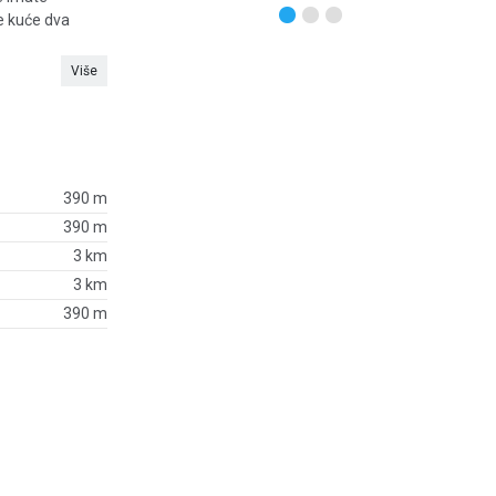
e kuće dva
Više
390 m
390 m
3 km
3 km
390 m