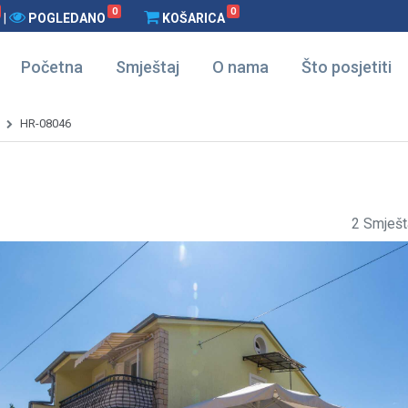
0
0
|
POGLEDANO
KOŠARICA
Početna
Smještaj
O nama
Što posjetiti
HR-08046
2 Smješt