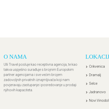
O NAMA
LOKACI
Ulli Travel posluje kao receptivna agencija, te kao
Crikvenica
takva uspješno surađuje s brojnim Europskim
partner agencijama i sve većim brojem
Dramalj
zadovoljnih privatnih iznajmljivača koji nam
Selce
povjeravaju zastupanje i posredovanje u prodaji
njihovih kapaciteta.
Jadranovo
Novi Vinodol