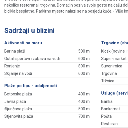
nekoliko restorana i trgovina. Domaćin poziva svoje goste na čašu d
bicikla besplatno. Parkirno mjesto nalazi se na posjedu kuće. - Više inf
Sadržaji u blizini
Aktivnosti na moru
Trgovine (sh
Bar na plaži
500 m
Kiosk (novine i s
Ostali sportovi i zabava na vodi
600 m
Super-market
Ronjenje
800 m
Suvenirnica
Skijanje na vodi
600 m
Trgovina
Tržnica
Plaže po tipu - udaljenosti
Usluge (servi
Betonska plaža
400 m
Javna plaža
400 m
Banka
šljunčana plaža
500 m
Bankomat
Stjenovita plaža
700 m
Pošta
Restoran