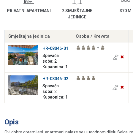
PRIVATNI APARTMANI
2 SMJEŠTAJNE
370 M
JEDINICE
Smještajna jedinica
Osoba / Kreveta
+
HR-08046-01
Spavaća
soba:
2
Kupaonica:
1
HR-08046-02
Spavaća
soba:
2
Kupaonica:
1
Opis
Ovi dobro opremljeni apartmani nalaze se u ugodnom dijelu Selca, ma