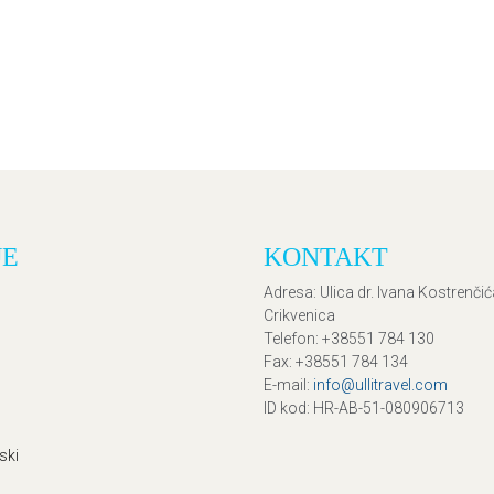
JE
KONTAKT
Adresa
: Ulica dr. Ivana Kostrenči
Crikvenica
Telefon
: +38551 784 130
Fax
: +38551 784 134
E-mail
:
info@ullitravel.com
ID kod
: HR-AB-51-080906713
ski