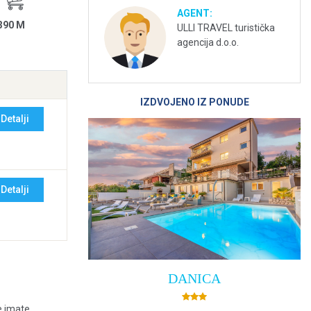
AGENT:
390 M
ULLI TRAVEL turistička
agencija d.o.o.
IZDVOJENO IZ PONUDE
Detalji
Detalji
DANICA
e imate