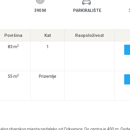
390 M
PARKIRALIŠTE
Površina
Kat
Raspoloživost
2
83 m
1
2
55 m
Prizemlje
log ribarskog mjesta nedaleko od Crikvenice. Do centra je 400 m. Ovdj