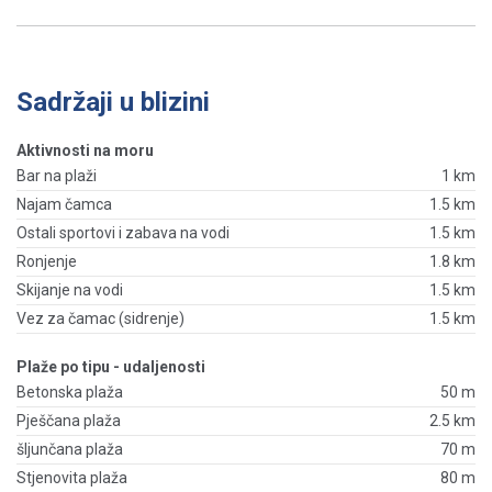
Sadržaji u blizini
Aktivnosti na moru
Bar na plaži
1 km
Najam čamca
1.5 km
Ostali sportovi i zabava na vodi
1.5 km
Ronjenje
1.8 km
Skijanje na vodi
1.5 km
Vez za čamac (sidrenje)
1.5 km
Plaže po tipu - udaljenosti
Betonska plaža
50 m
Pješčana plaža
2.5 km
šljunčana plaža
70 m
Stjenovita plaža
80 m