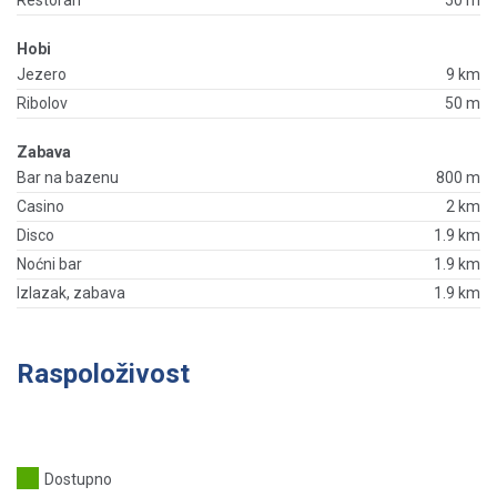
Hobi
Jezero
9 km
Ribolov
50 m
Zabava
Bar na bazenu
800 m
Casino
2 km
Disco
1.9 km
Noćni bar
1.9 km
Izlazak, zabava
1.9 km
Raspoloživost
Dostupno