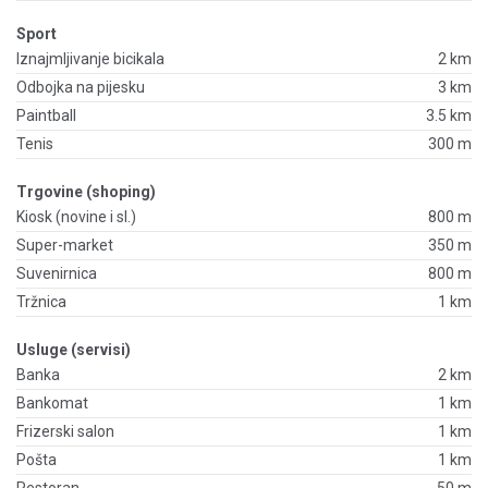
Sport
Iznajmljivanje bicikala
2 km
Odbojka na pijesku
3 km
Paintball
3.5 km
Tenis
300 m
Trgovine (shoping)
Kiosk (novine i sl.)
800 m
Super-market
350 m
Suvenirnica
800 m
Tržnica
1 km
Usluge (servisi)
Banka
2 km
Bankomat
1 km
Frizerski salon
1 km
Pošta
1 km
Restoran
50 m