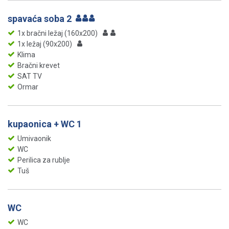
spavaća soba 2
1x bračni ležaj (160x200)
1x ležaj (90x200)
Klima
Bračni krevet
SAT TV
Ormar
kupaonica + WC 1
Umivaonik
WC
Perilica za rublje
Tuš
WC
WC