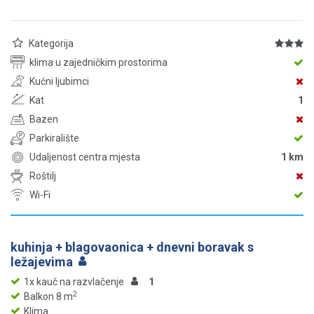
Kategorija
klima u zajedničkim prostorima
Kućni ljubimci
Kat
1
Bazen
Parkiralište
Udaljenost centra mjesta
1 km
Roštilj
Wi-Fi
kuhinja + blagovaonica + dnevni boravak s
ležajevima
1x kauč na razvlačenje
1
2
Balkon 8 m
Klima