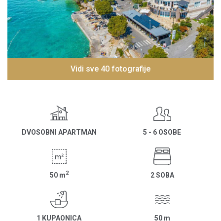
Vidi sve 40 fotografije
DVOSOBNI APARTMAN
5 - 6 OSOBE
2
50
m
2 SOBA
1 KUPAONICA
50
m