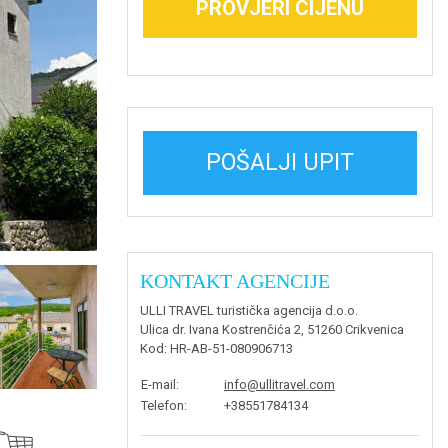
PROVJERI CIJENU
POŠALJI UPIT
KONTAKT AGENCIJE
ULLI TRAVEL turistička agencija d.o.o.
Ulica dr. Ivana Kostrenčića 2, 51260 Crikvenica
Kod
: HR-AB-51-080906713
E-mail
:
info@ullitravel.com
Telefon
:
+38551784134