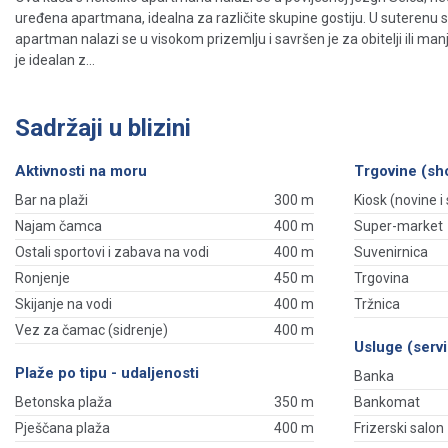
uređena apartmana, idealna za različite skupine gostiju. U suterenu se
apartman nalazi se u visokom prizemlju i savršen je za obitelji ili m
je idealan z...
Sadržaji u blizini
Aktivnosti na moru
Trgovine (sh
Bar na plaži
300 m
Kiosk (novine i s
Najam čamca
400 m
Super-market
Ostali sportovi i zabava na vodi
400 m
Suvenirnica
Ronjenje
450 m
Trgovina
Skijanje na vodi
400 m
Tržnica
Vez za čamac (sidrenje)
400 m
Usluge (servi
Plaže po tipu - udaljenosti
Banka
Betonska plaža
350 m
Bankomat
Pješčana plaža
400 m
Frizerski salon