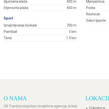
šljunčana plaža
400 m
Mjenjačnica
Stjenovita plaža
450 m
Pošta
Restoran
Sport
Salon ljepote
Iznajmljivanje bicikala
700 m
Paintball
5 km
Tenis
1.3 km
O NAMA
LOKACI
Ulli Travel posluje kao receptivna agencija, te kao
Crikvenica