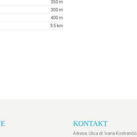
350 m
300 m
400 m
3.5 km
JE
KONTAKT
Adresa
: Ulica dr. Ivana Kostrenči