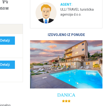
AGENT:
350 M
ULLI TRAVEL turistička
agencija d.o.o.
IZDVOJENO IZ PONUDE
Detalji
Detalji
DANICA
cionalno