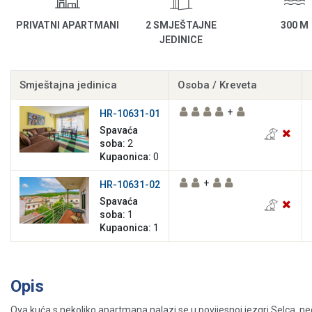
PRIVATNI APARTMANI
2 SMJEŠTAJNE
300 M
JEDINICE
Smještajna jedinica
Osoba / Kreveta
+
HR-10631-01
Spavaća
soba:
2
Kupaonica:
0
+
HR-10631-02
Spavaća
soba:
1
Kupaonica:
1
Opis
Ova kuća s nekoliko apartmana nalazi se u povijesnoj jezgri Selca, ne