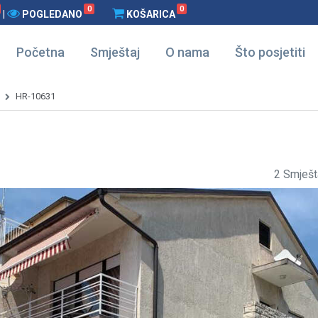
0
0
|
POGLEDANO
KOŠARICA
Početna
Smještaj
O nama
Što posjetiti
HR-10631
2 Smješt