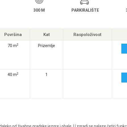
300 M
PARKIRALIŠTE
Površina
Kat
Raspoloživost
2
70 m
Prizemlje
2
40 m
1
daleko od živahne gradske jezgre i obale. U zgradi se nalaze četiri funk