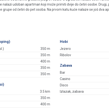
 nalazi udoban apartman koji može primiti dvije do četiri osobe. Drugi, p
anje grupe od četiri do pet osoba. Na prvom katu kuće nalaze se još dva 
oping)
Hobi
l.)
350 m
Jezero
350 m
Ribolov
400 m
Zabava
350 m
Bar
350 m
Casino
si)
Disco
3.5 km
Izlazak, zabava
350 m
400 m