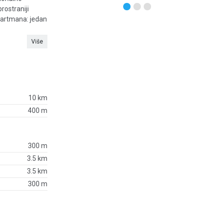
rostraniji
apartmana: jedan
Više
10 km
400 m
300 m
3.5 km
3.5 km
300 m