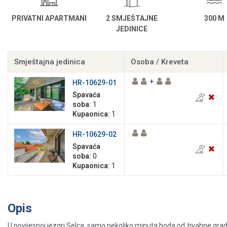
PRIVATNI APARTMANI
2 SMJEŠTAJNE
300 M
JEDINICE
Smještajna jedinica
Osoba / Kreveta
+
HR-10629-01
Spavaća
soba:
1
Kupaonica:
1
HR-10629-02
Spavaća
soba:
0
Kupaonica:
1
Opis
U povijesnoj jezgri Selca, samo nekoliko minuta hoda od živahne grads