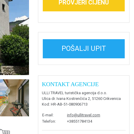
PROVJERI CIJENU
POŠALJI UPIT
KONTAKT AGENCIJE
ULLI TRAVEL turistička agencija d.o.o.
Ulica dr. Ivana Kostrenčića 2, 51260 Crikvenica
Kod
: HR-AB-51-080906713
E-mail
:
info@ullitravel.com
Telefon
:
+38551784134