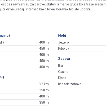
be i savršeni su za parove, obitelji ili manje grupe koje traže središnji, 
klima uređaj i internet, kako bi vaš boravak bio što ugodniji. ...
oping)
Hobi
l.)
400 m
Jezero
450 m
Ribolov
400 m
Zabava
450 m
Bar
450 m
Casino
si)
Disco
3.5 km
Izlazak, zabava
350 m
400 m
350 m