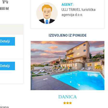
AGENT:
400 M
ULLI TRAVEL turistička
agencija d.o.o.
IZDVOJENO IZ PONUDE
Detalji
Detalji
DANICA
nirana