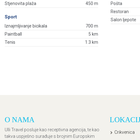
Stjenovita plaža
450 m
Pošta
Restoran
Sport
Salon ljepote
Iznajmljivanje bicikala
700 m
Paintball
5 km
Tenis
1.3 km
O NAMA
LOKACI
Ulli Travel posluje kao receptivna agencija, te kao
Crikvenica
takva uspješno surađuje s brojnim Europskim