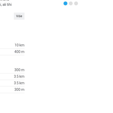
ali tihi
Više
10 km
400 m
300 m
3.5 km
3.5 km
300 m