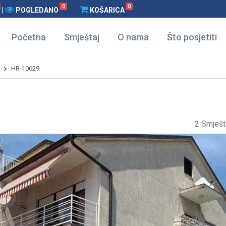
0
0
|
POGLEDANO
KOŠARICA
Početna
Smještaj
O nama
Što posjetiti
HR-10629
2 Smješt