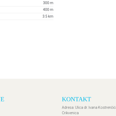
300 m
400 m
3.5 km
JE
KONTAKT
Adresa
: Ulica dr. Ivana Kostrenči
Crikvenica