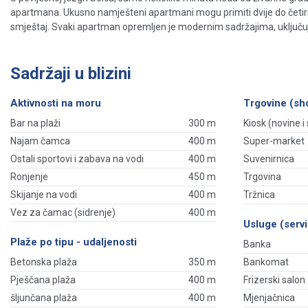
apartmana. Ukusno namješteni apartmani mogu primiti dvije do četiri oso
smještaj. Svaki apartman opremljen je modernim sadržajima, uključujući 
Sadržaji u blizini
Aktivnosti na moru
Trgovine (sh
Bar na plaži
300 m
Kiosk (novine i s
Najam čamca
400 m
Super-market
Ostali sportovi i zabava na vodi
400 m
Suvenirnica
Ronjenje
450 m
Trgovina
Skijanje na vodi
400 m
Tržnica
Vez za čamac (sidrenje)
400 m
Usluge (servi
Plaže po tipu - udaljenosti
Banka
Betonska plaža
350 m
Bankomat
Pješčana plaža
400 m
Frizerski salon
šljunčana plaža
400 m
Mjenjačnica