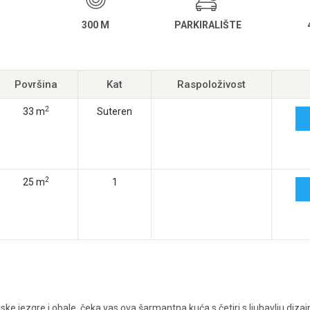
300 M
PARKIRALIŠTE
Površina
Kat
Raspoloživost
2
33 m
Suteren
2
25 m
1
ke jezgre i obale, čeka vas ova šarmantna kuća s četiri s ljubavlju dizaj