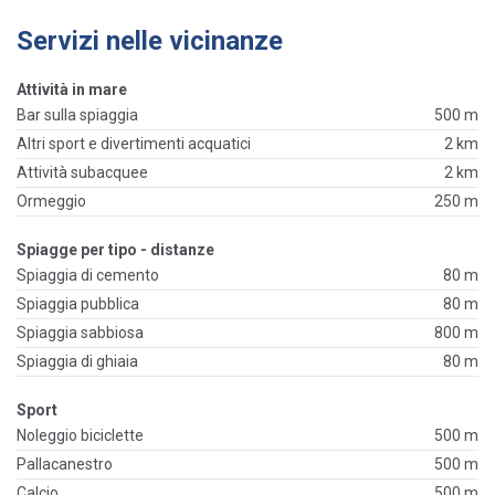
Servizi nelle vicinanze
Attività in mare
Bar sulla spiaggia
500 m
Altri sport e divertimenti acquatici
2 km
Attività subacquee
2 km
Ormeggio
250 m
Spiagge per tipo - distanze
Spiaggia di cemento
80 m
Spiaggia pubblica
80 m
Spiaggia sabbiosa
800 m
Spiaggia di ghiaia
80 m
Sport
Noleggio biciclette
500 m
Pallacanestro
500 m
Calcio
500 m