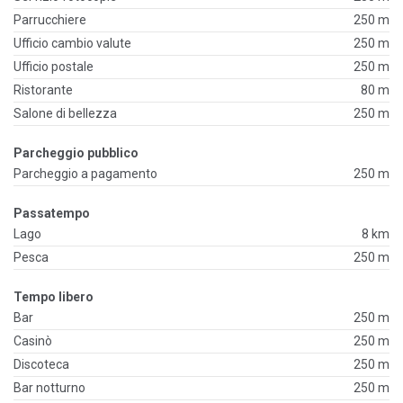
Parrucchiere
250 m
Ufficio cambio valute
250 m
Ufficio postale
250 m
Ristorante
80 m
Salone di bellezza
250 m
Parcheggio pubblico
Parcheggio a pagamento
250 m
Passatempo
Lago
8 km
Pesca
250 m
Tempo libero
Bar
250 m
Casinò
250 m
Discoteca
250 m
Bar notturno
250 m