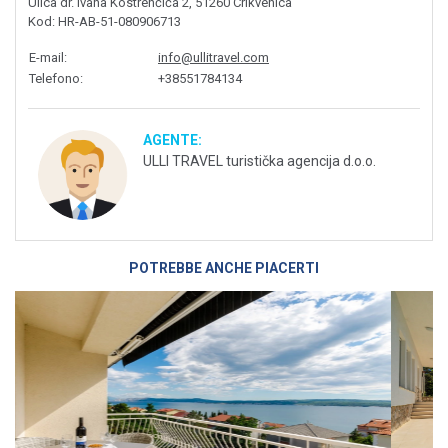
Ulica dr. Ivana Kostrenčića 2, 51260 Crikvenica
Kod
: HR-AB-51-080906713
E-mail
:
info@ullitravel.com
Telefono
:
+38551784134
AGENTE:
ULLI TRAVEL turistička agencija d.o.o.
POTREBBE ANCHE PIACERTI