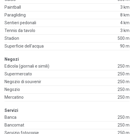
Paintball
3 km
Paragliding
8 km
Sentieri pedonali
4 km
Tennis da tavolo
3 km
Stadion
500 m
Superficie dell'acqua
90 m
Negozi
Edicola (giornali e simili)
250 m
Supermercato
250 m
Negozio di souvenir
250 m
Negozio
250 m
Mercatino
250 m
Servizi
Banca
250 m
Bancomat
250 m
Servizio fotocopie
250 m