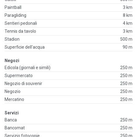
Paintball
3 km
Paragliding
8 km
Sentieri pedonali
4 km
Tennis da tavolo
3 km
Stadion
500 m
Superficie dell'acqua
90 m
Negozi
Edicola (giornali e simili)
250 m
Supermercato
250 m
Negozio di souvenir
250 m
Negozio
250 m
Mercatino
250 m
Servizi
Banca
250 m
Bancomat
250 m
Servizio fotocopie
250 m