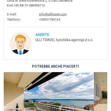
Ulica dr. Ivana Kostrenčića 2, 51260 Crikvenica
Kod
: HR-AB-51-080906713
E-mail
:
info@ullitravel.com
Telefono
:
+38551784134
AGENTE:
ULLI TRAVEL turistička agencija d.o.o.
POTREBBE ANCHE PIACERTI