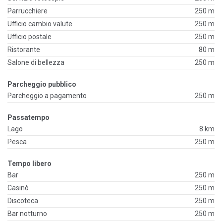
Parrucchiere
250 m
Ufficio cambio valute
250 m
Ufficio postale
250 m
Ristorante
80 m
Salone di bellezza
250 m
Parcheggio pubblico
Parcheggio a pagamento
250 m
Passatempo
Lago
8 km
Pesca
250 m
Tempo libero
Bar
250 m
Casinò
250 m
Discoteca
250 m
Bar notturno
250 m