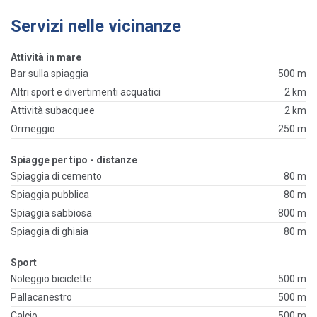
Servizi nelle vicinanze
Attività in mare
Bar sulla spiaggia
500 m
Altri sport e divertimenti acquatici
2 km
Attività subacquee
2 km
Ormeggio
250 m
Spiagge per tipo - distanze
Spiaggia di cemento
80 m
Spiaggia pubblica
80 m
Spiaggia sabbiosa
800 m
Spiaggia di ghiaia
80 m
Sport
Noleggio biciclette
500 m
Pallacanestro
500 m
Calcio
500 m