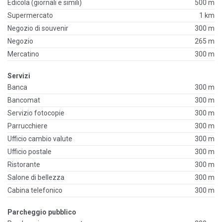
Edicola (giornali e simili)
500 m
Supermercato
1 km
Negozio di souvenir
300 m
Negozio
265 m
Mercatino
300 m
Servizi
Banca
300 m
Bancomat
300 m
Servizio fotocopie
300 m
Parrucchiere
300 m
Ufficio cambio valute
300 m
Ufficio postale
300 m
Ristorante
300 m
Salone di bellezza
300 m
Cabina telefonico
300 m
Parcheggio pubblico