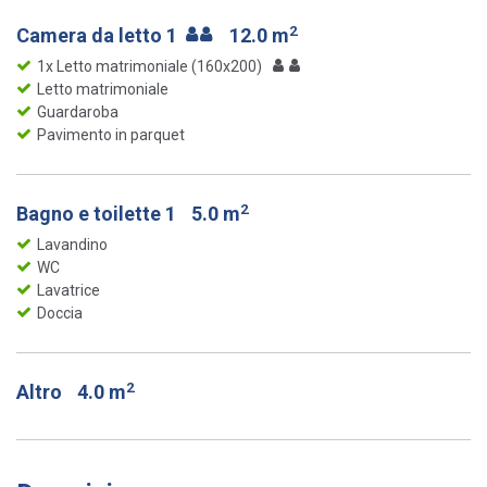
2
Camera da letto 1
12.0 m
1x Letto matrimoniale (160x200)
Letto matrimoniale
Guardaroba
Pavimento in parquet
2
Bagno e toilette 1
5.0 m
Lavandino
WC
Lavatrice
Doccia
2
Altro
4.0 m