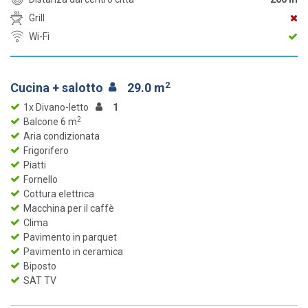
Grill
Wi-Fi
2
Cucina + salotto
29.0 m
1x Divano-letto
1
2
Balcone 6 m
Aria condizionata
Frigorifero
Piatti
Fornello
Cottura elettrica
Macchina per il caffè
Clima
Pavimento in parquet
Pavimento in ceramica
Biposto
SAT TV