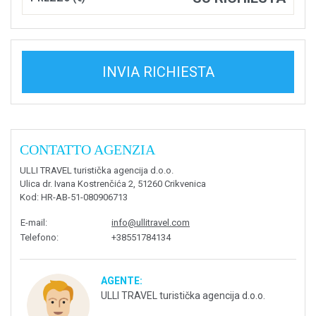
INVIA RICHIESTA
CONTATTO AGENZIA
ULLI TRAVEL turistička agencija d.o.o.
Ulica dr. Ivana Kostrenčića 2, 51260 Crikvenica
Kod
: HR-AB-51-080906713
E-mail
:
info@ullitravel.com
Telefono
:
+38551784134
AGENTE:
ULLI TRAVEL turistička agencija d.o.o.