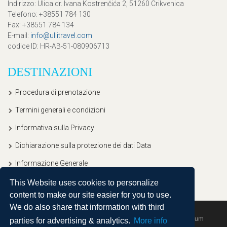
Indirizzo
: Ulica dr. Ivana Kostrenčića 2, 51260 Crikvenica
Telefono
: +38551 784 130
Fax
: +38551 784 134
E-mail
:
info@ullitravel.com
codice ID
: HR-AB-51-080906713
DESTINAZIONI
Procedura di prenotazione
Termini generali e condizioni
Informativa sulla Privacy
Dichiarazione sulla protezione dei dati Data
Informazione Generale
This Website uses cookies to personalize
content to make our site easier for you to use.
We do also share that information with third
Copyright © 2020, Ullitravel |
Sitemap
| Powered by
Agendum
parties for advertising & analytics.
More info