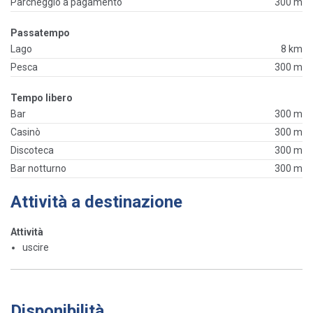
Parcheggio a pagamento
300 m
Passatempo
Lago
8 km
Pesca
300 m
Tempo libero
Bar
300 m
Casinò
300 m
Discoteca
300 m
Bar notturno
300 m
Attività a destinazione
Attività
uscire
Disponibilità