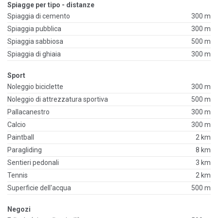
Spiagge per tipo - distanze
Spiaggia di cemento
300 m
Spiaggia pubblica
300 m
Spiaggia sabbiosa
500 m
Spiaggia di ghiaia
300 m
Sport
Noleggio biciclette
300 m
Noleggio di attrezzatura sportiva
500 m
Pallacanestro
300 m
Calcio
300 m
Paintball
2 km
Paragliding
8 km
Sentieri pedonali
3 km
Tennis
2 km
Superficie dell'acqua
500 m
Negozi