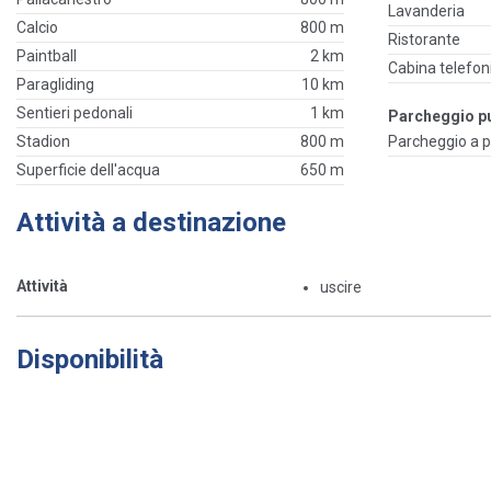
Lavanderia
Calcio
800 m
Ristorante
Paintball
2 km
Cabina telefon
Paragliding
10 km
Sentieri pedonali
1 km
Parcheggio p
Stadion
800 m
Parcheggio a
Superficie dell'acqua
650 m
Attività a destinazione
Attività
uscire
Disponibilità