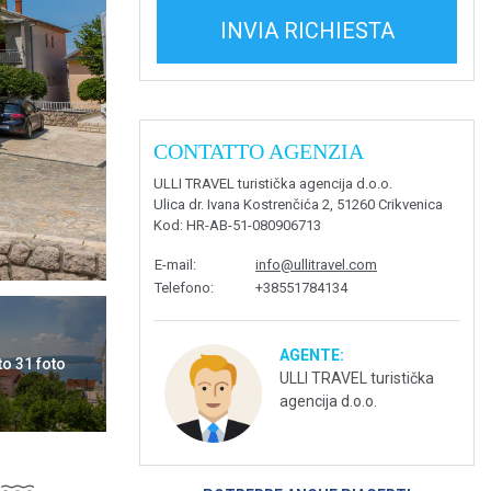
INVIA RICHIESTA
CONTATTO AGENZIA
ULLI TRAVEL turistička agencija d.o.o.
Ulica dr. Ivana Kostrenčića 2, 51260 Crikvenica
Kod
: HR-AB-51-080906713
E-mail
:
info@ullitravel.com
Telefono
:
+38551784134
AGENTE:
to 31 foto
ULLI TRAVEL turistička
agencija d.o.o.