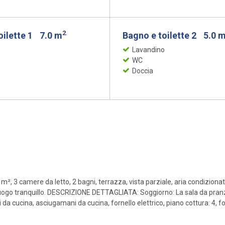
2
oilette 1
7.0 m
Bagno e toilette 2
5.0 
Lavandino
WC
Doccia
², 3 camere da letto, 2 bagni, terrazza, vista parziale, aria condizionata
 luogo tranquillo. DESCRIZIONE DETTAGLIATA: Soggiorno: La sala da pranz
 da cucina, asciugamani da cucina, fornello elettrico, piano cottura: 4, forn