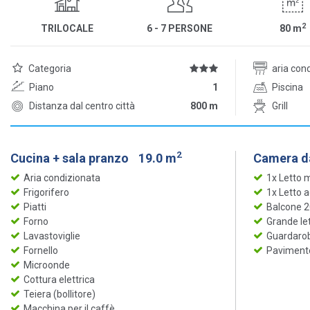
2
TRILOCALE
6 - 7 PERSONE
80
m
Categoria
aria con
Piano
1
Piscina
Distanza dal centro città
800 m
Grill
2
Cucina + sala pranzo
19.0 m
Camera da
Aria condizionata
1x Letto 
Frigorifero
1x Letto 
Piatti
Balcone 
Forno
Grande le
Lavastoviglie
Guardaro
Fornello
Pavimento
Microonde
Cottura elettrica
Teiera (bollitore)
Macchina per il caffè