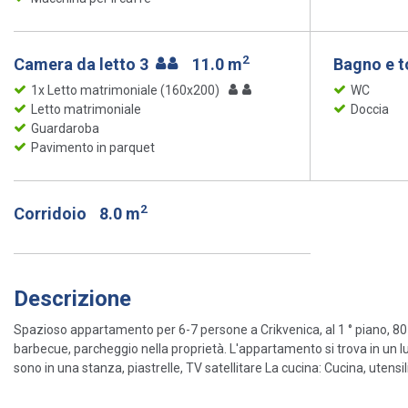
2
Camera da letto 3
11.0 m
Bagno e t
1x Letto matrimoniale (160x200)
WC
Letto matrimoniale
Doccia
Guardaroba
Pavimento in parquet
2
Corridoio
8.0 m
Descrizione
Spazioso appartamento per 6-7 persone a Crikvenica, al 1 ° piano, 80 m
barbecue, parcheggio nella proprietà. L'appartamento si trova in un
sono in una stanza, piastrelle, TV satellitare La cucina: Cucina, utensili