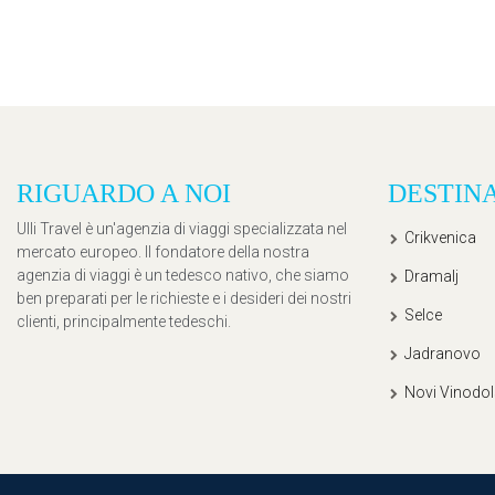
RIGUARDO A NOI
DESTIN
Ulli Travel è un'agenzia di viaggi specializzata nel
Crikvenica
mercato europeo. Il fondatore della nostra
agenzia di viaggi è un tedesco nativo, che siamo
Dramalj
ben preparati per le richieste e i desideri dei nostri
Selce
clienti, principalmente tedeschi.
Jadranovo
Novi Vinodol