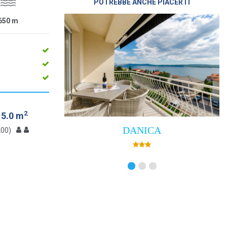
POTREBBE ANCHE PIACERTI
650
m
2
15.0 m
DANICA
200)