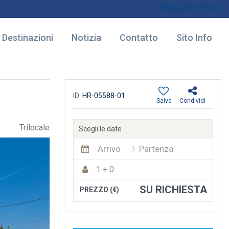
Alloggi per annunci
Destinazioni
Notizia
Contatto
Sito Info
ID:
HR-05588-01
Salva
Condividi
Trilocale
Scegli le date
Arrivo
Partenza
1 + 0
SU RICHIESTA
PREZZO (€)