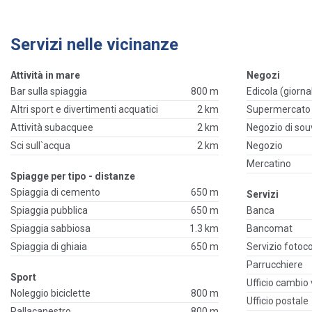
Servizi nelle vicinanze
Attività in mare
Negozi
Bar sulla spiaggia
800 m
Edicola (giornal
Altri sport e divertimenti acquatici
2 km
Supermercato
Attività subacquee
2 km
Negozio di sou
Sci sull`acqua
2 km
Negozio
Mercatino
Spiagge per tipo - distanze
Spiaggia di cemento
650 m
Servizi
Spiaggia pubblica
650 m
Banca
Spiaggia sabbiosa
1.3 km
Bancomat
Spiaggia di ghiaia
650 m
Servizio fotoc
Parrucchiere
Sport
Ufficio cambio 
Noleggio biciclette
800 m
Ufficio postale
Pallacanestro
800 m