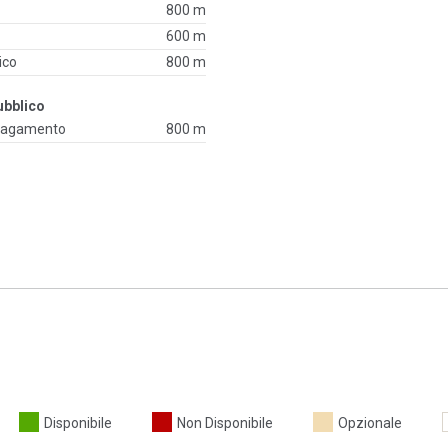
800 m
600 m
ico
800 m
ubblico
 pagamento
800 m
Disponibile
Non Disponibile
Opzionale