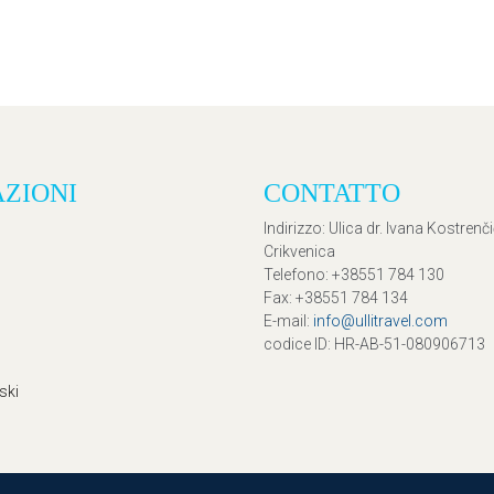
AZIONI
CONTATTO
Indirizzo
: Ulica dr. Ivana Kostrenč
Crikvenica
Telefono
: +38551 784 130
Fax
: +38551 784 134
E-mail
:
info@ullitravel.com
codice ID
: HR-AB-51-080906713
ski