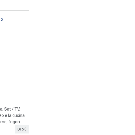
2
m
, Sat / TV,
o e la cucina
o, frigori...
Di più