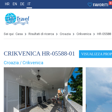
0
HR
EN
DE
IT
FAVORITI
Sei qui:
Casa
Risultati di ricerca
Croazia
Crikvenica
HR-05588
CRIKVENICA HR-05588-01
VISUALIZZA PRO
Croazia / Crikvenica