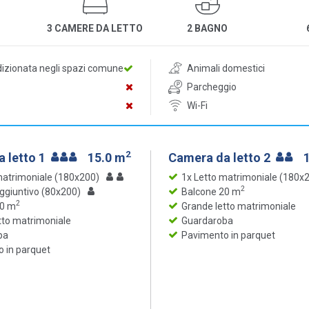
3 CAMERE DA LETTO
2 BAGNO
dizionata negli spazi comune
Animali domestici
Parcheggio
Wi-Fi
2
 letto 1
15.0 m
Camera da letto 2
matrimoniale (180x200)
1x Letto matrimoniale (180x
2
aggiuntivo (80x200)
Balcone 20 m
2
20 m
Grande letto matrimoniale
tto matrimoniale
Guardaroba
ba
Pavimento in parquet
 in parquet