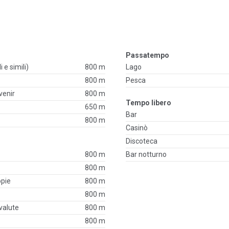
Passatempo
i e simili)
800 m
Lago
800 m
Pesca
venir
800 m
Tempo libero
650 m
Bar
800 m
Casinò
Discoteca
800 m
Bar notturno
800 m
opie
800 m
800 m
valute
800 m
800 m