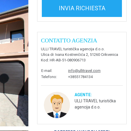
INVIA RICHIESTA
CONTATTO AGENZIA
ULLI TRAVEL turistička agencija d.o.o.
Ulica dr. Ivana Kostrenčića 2, 51260 Crikvenica
Kod
: HR-AB-51-080906713
E-mail
:
info@ullitravel.com
Telefono
:
+38551784134
AGENTE:
ULLI TRAVEL turistička
agencija d.o.o.