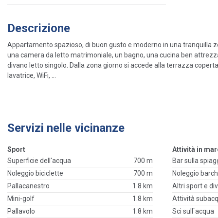
Descrizione
Appartamento spazioso, di buon gusto e moderno in una tranquilla z
una camera da letto matrimoniale, un bagno, una cucina ben attrezza
divano letto singolo. Dalla zona giorno si accede alla terrazza copert
lavatrice, WiFi, ...
Servizi nelle vicinanze
Sport
Attività in ma
Superficie dell'acqua
700 m
Bar sulla spiag
Noleggio biciclette
700 m
Noleggio barc
Pallacanestro
1.8 km
Altri sport e d
Mini-golf
1.8 km
Attività subac
Pallavolo
1.8 km
Sci sull`acqua