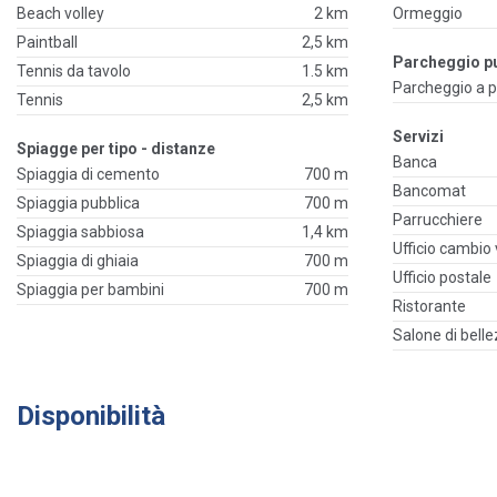
Beach volley
2 km
Ormeggio
Paintball
2,5 km
Parcheggio p
Tennis da tavolo
1.5 km
Parcheggio a
Tennis
2,5 km
Servizi
Spiagge per tipo - distanze
Banca
Spiaggia di cemento
700 m
Bancomat
Spiaggia pubblica
700 m
Parrucchiere
Spiaggia sabbiosa
1,4 km
Ufficio cambio 
Spiaggia di ghiaia
700 m
Ufficio postale
Spiaggia per bambini
700 m
Ristorante
Salone di bell
Disponibilità