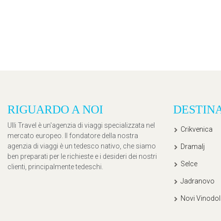
RIGUARDO A NOI
DESTIN
Ulli Travel è un'agenzia di viaggi specializzata nel
Crikvenica
mercato europeo. Il fondatore della nostra
agenzia di viaggi è un tedesco nativo, che siamo
Dramalj
ben preparati per le richieste e i desideri dei nostri
Selce
clienti, principalmente tedeschi.
Jadranovo
Novi Vinodol