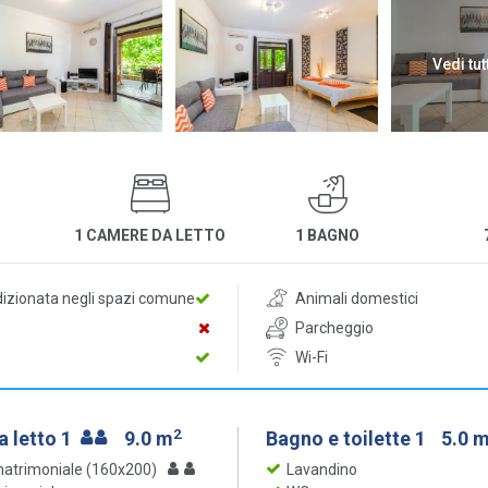
Vedi tut
1 CAMERE DA LETTO
1 BAGNO
dizionata negli spazi comune
Animali domestici
Parcheggio
Wi-Fi
2
 letto 1
9.0 m
Bagno e toilette 1
5.0 
matrimoniale (160x200)
Lavandino