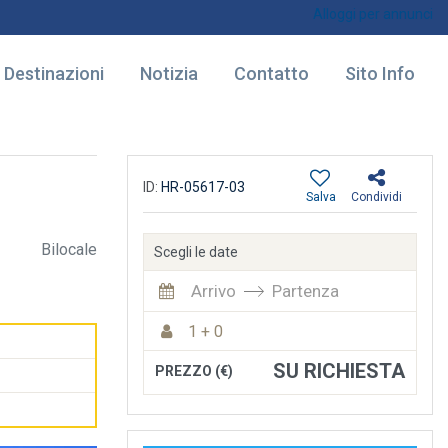
Alloggi per annunci
Destinazioni
Notizia
Contatto
Sito Info
ID:
HR-05617-03
Salva
Condividi
Bilocale
Scegli le date
Arrivo
Partenza
1 + 0
SU RICHIESTA
PREZZO (€)