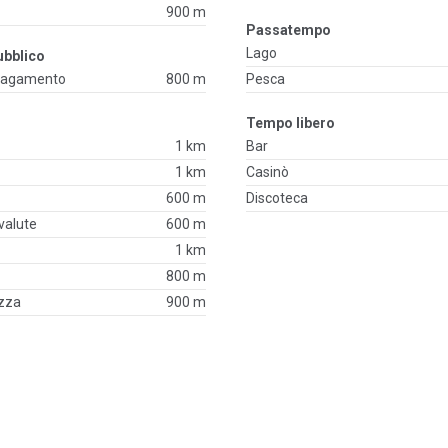
900 m
Passatempo
Lago
ubblico
 pagamento
800 m
Pesca
Tempo libero
1 km
Bar
1 km
Casinò
600 m
Discoteca
valute
600 m
1 km
800 m
ezza
900 m