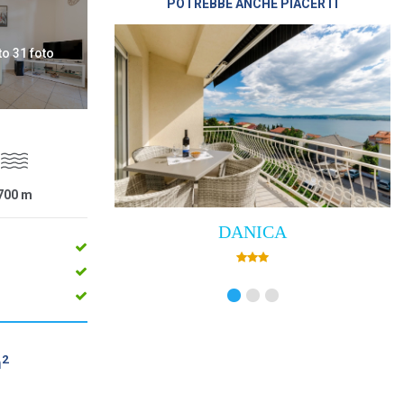
POTREBBE ANCHE PIACERTI
to 31 foto
700
m
DANICA
Villa Empress
2
m