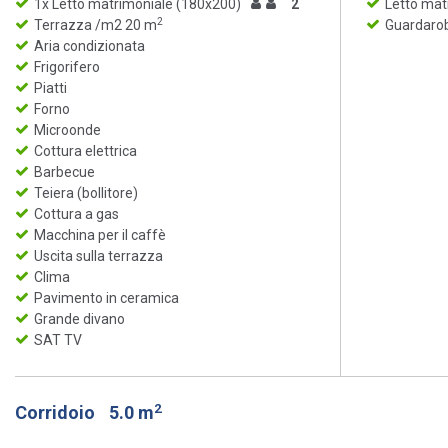
1x Letto matrimoniale (180x200)
2
Letto mat
2
Terrazza /m2 20 m
Guardaro
Aria condizionata
Frigorifero
Piatti
Forno
Microonde
Cottura elettrica
Barbecue
Teiera (bollitore)
Cottura a gas
Macchina per il caffè
Uscita sulla terrazza
Clima
Pavimento in ceramica
Grande divano
SAT TV
2
Corridoio
5.0 m