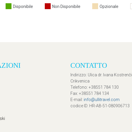
Disponibile
Non Disponibile
Opzionale
AZIONI
CONTATTO
Indirizzo
: Ulica dr. Ivana Kostrenč
Crikvenica
Telefono
: +38551 784 130
Fax
: +38551 784 134
E-mail
:
info@ullitravel.com
codice ID
: HR-AB-51-080906713
ski