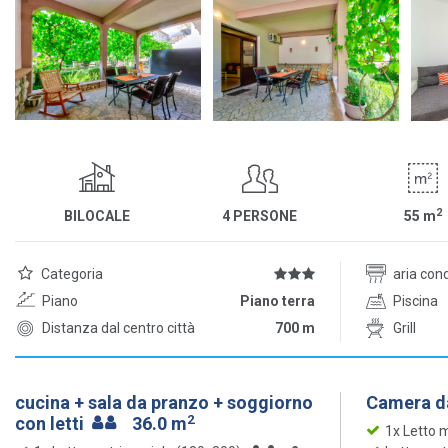
2
BILOCALE
4 PERSONE
55
m
Categoria
aria con
Piano
Piano terra
Piscina
Distanza dal centro città
700 m
Grill
cucina + sala da pranzo + soggiorno
Camera da
2
con letti
36.0 m
1x Letto 