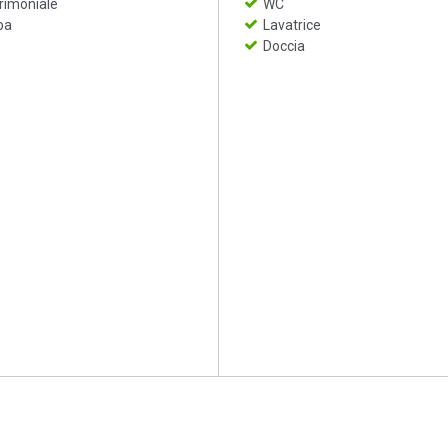
rimoniale
WC
ba
Lavatrice
Doccia