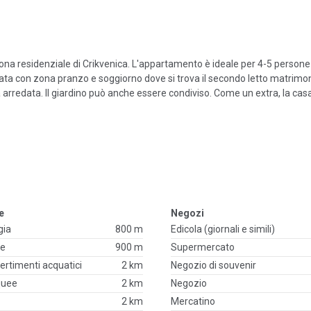
ona residenziale di Crikvenica. L'appartamento è ideale per 4-5 perso
ta con zona pranzo e soggiorno dove si trova il secondo letto matrimon
a arredata. Il giardino può anche essere condiviso. Come un extra, la ca
re
Negozi
gia
800 m
Edicola (giornali e simili)
he
900 m
Supermercato
ivertimenti acquatici
2 km
Negozio di souvenir
quee
2 km
Negozio
2 km
Mercatino