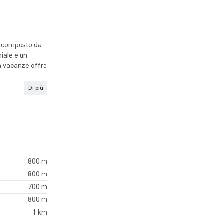
ne composto da
iale e un
sa vacanze offre
Di più
800 m
800 m
700 m
800 m
1 km