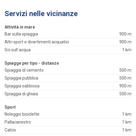
Servizi nelle vicinanze
Attività in mare
Bar sulla spiaggia
900 m
Altri sport e divertimenti acquatici
900 m
Sci sull`acqua
1 km
Spiagge per tipo - distanze
Spiaggia di cemento
500 m
Spiaggia pubblica
500 m
Spiaggia sabbiosa
900 m
Spiaggia di ghiaia
500 m
Sport
Noleggio biciclette
1 km
Pallacanestro
1 km
Calcio
1 km