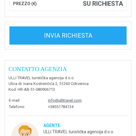
SU RICHIESTA
PREZZO (€)
INVIA RICHIESTA
CONTATTO AGENZIA
ULLI TRAVEL turistička agencija d.o.o.
Ulica dr. Ivana Kostrenčića 2, 51260 Crikvenica
Kod
: HR-AB-51-080906713
E-mail
:
info@ullitravel.com
Telefono
:
+38551784134
AGENTE:
ULLI TRAVEL turistička agencija d.o.o.