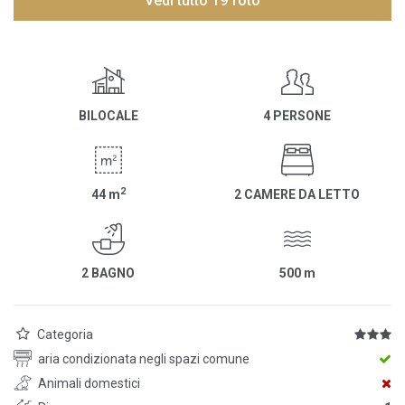
Vedi tutto 19 foto
BILOCALE
4 PERSONE
2
44
m
2 CAMERE DA LETTO
2 BAGNO
500
m
Categoria
aria condizionata negli spazi comune
Animali domestici