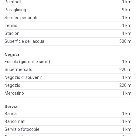
Paintball
1 km
Paragliding
9 km
Sentieri pedonali
1 km
Tennis
1 km
Stadion
1 km
Superficie dell'acqua
500 m
Negozi
Edicola (giornali e simili)
1 km
Supermercato
220 m
Negozio di souvenir
1 km
Negozio
220 m
Mercatino
1 km
Servizi
Banca
1 km
Bancomat
1 km
Servizio fotocopie
1 km