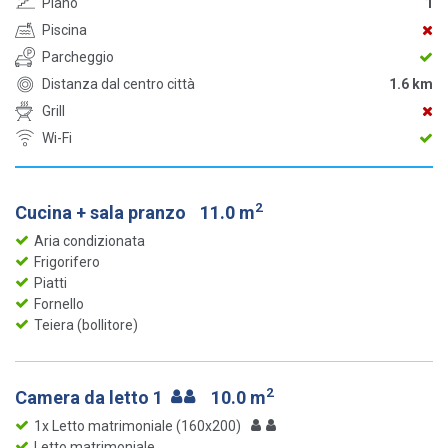
Piano
1
Piscina
Parcheggio
Distanza dal centro città
1.6 km
Grill
Wi-Fi
2
Cucina + sala pranzo
11.0 m
Aria condizionata
Frigorifero
Piatti
Fornello
Teiera (bollitore)
2
Camera da letto 1
10.0 m
1x Letto matrimoniale (160x200)
Letto matrimoniale