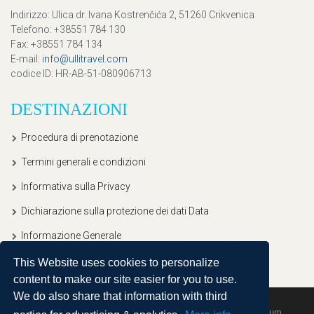
Indirizzo
: Ulica dr. Ivana Kostrenčića 2, 51260 Crikvenica
Telefono
: +38551 784 130
Fax
: +38551 784 134
E-mail
:
info@ullitravel.com
codice ID
: HR-AB-51-080906713
DESTINAZIONI
Procedura di prenotazione
Termini generali e condizioni
Informativa sulla Privacy
Dichiarazione sulla protezione dei dati Data
Informazione Generale
This Website uses cookies to personalize
content to make our site easier for you to use.
We do also share that information with third
Copyright © 2020, Ullitravel |
Sitemap
| Powered by
Agendum