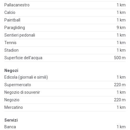
Pallacanestro
1 km
Calcio
1 km
Paintball
1 km
Paragliding
9 km
Sentieri pedonali
1 km
Tennis
1 km
Stadion
1 km
Superficie dell'acqua
500 m
Negozi
Edicola (giornali e simili)
1 km
Supermercato
220 m
Negozio di souvenir
1 km
Negozio
220 m
Mercatino
1 km
Servizi
Banca
1 km