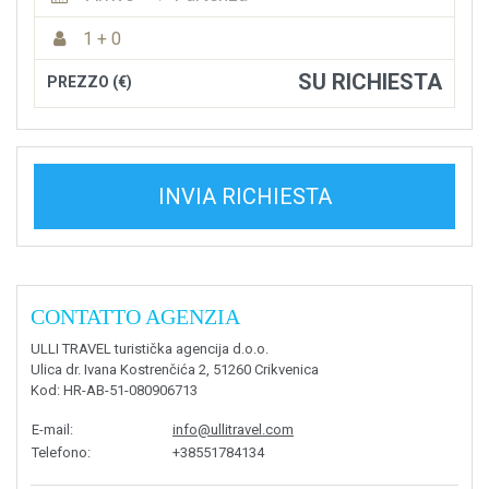
1 + 0
SU RICHIESTA
PREZZO (€)
INVIA RICHIESTA
CONTATTO AGENZIA
ULLI TRAVEL turistička agencija d.o.o.
Ulica dr. Ivana Kostrenčića 2, 51260 Crikvenica
Kod
: HR-AB-51-080906713
E-mail
:
info@ullitravel.com
Telefono
:
+38551784134