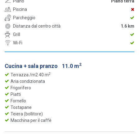
Piano
Piano terra
Piscina
Parcheggio
Distanza dal centro città
1.6 km
Grill
Wi-Fi
2
Cucina + sala pranzo
11.0 m
2
Terrazza /m2 40 m
Aria condizionata
Frigorifero
Piatti
Fornello
Tostapane
Teiera (bollitore)
Macchina per il caffè