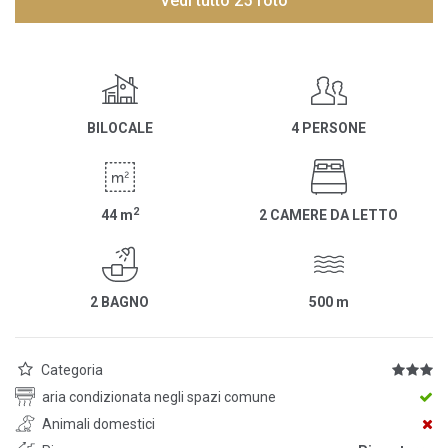
Vedi tutto 25 foto
BILOCALE
4 PERSONE
2
44
m
2 CAMERE DA LETTO
2 BAGNO
500
m
Categoria
aria condizionata negli spazi comune
Animali domestici