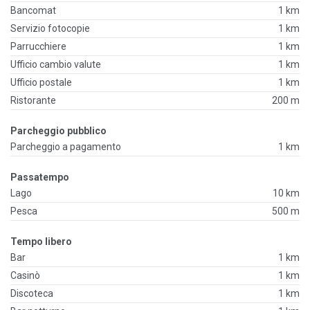
Bancomat
1 km
Servizio fotocopie
1 km
Parrucchiere
1 km
Ufficio cambio valute
1 km
Ufficio postale
1 km
Ristorante
200 m
Parcheggio pubblico
Parcheggio a pagamento
1 km
Passatempo
Lago
10 km
Pesca
500 m
Tempo libero
Bar
1 km
Casinò
1 km
Discoteca
1 km