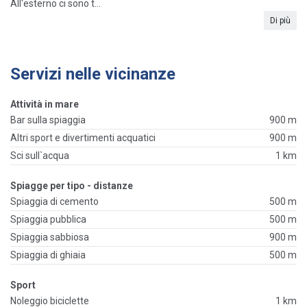
All'esterno ci sono t...
Di più
Servizi nelle vicinanze
Attività in mare
Bar sulla spiaggia
900 m
Altri sport e divertimenti acquatici
900 m
Sci sull`acqua
1 km
Spiagge per tipo - distanze
Spiaggia di cemento
500 m
Spiaggia pubblica
500 m
Spiaggia sabbiosa
900 m
Spiaggia di ghiaia
500 m
Sport
Noleggio biciclette
1 km