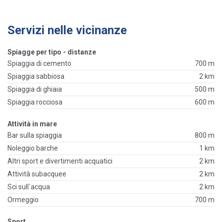
Servizi nelle vicinanze
Spiagge per tipo - distanze
Spiaggia di cemento
700 m
Spiaggia sabbiosa
2 km
Spiaggia di ghiaia
500 m
Spiaggia rocciosa
600 m
Attività in mare
Bar sulla spiaggia
800 m
Noleggio barche
1 km
Altri sport e divertimenti acquatici
2 km
Attività subacquee
2 km
Sci sull`acqua
2 km
Ormeggio
700 m
Sport