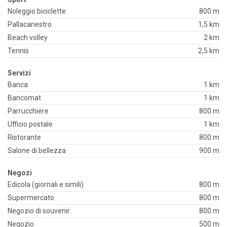
Noleggio biciclette
800 m
Pallacanestro
1,5 km
Beach volley
2 km
Tennis
2,5 km
Servizi
Banca
1 km
Bancomat
1 km
Parrucchiere
800 m
Ufficio postale
1 km
Ristorante
800 m
Salone di bellezza
900 m
Negozi
Edicola (giornali e simili)
800 m
Supermercato
800 m
Negozio di souvenir
800 m
Negozio
500 m