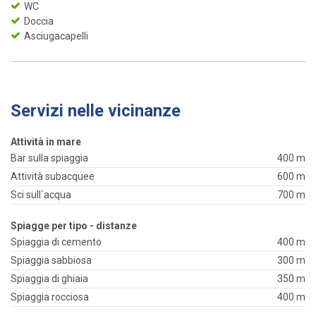
WC
Doccia
Asciugacapelli
Servizi nelle vicinanze
Attività in mare
Bar sulla spiaggia
400 m
Attività subacquee
600 m
Sci sull`acqua
700 m
Spiagge per tipo - distanze
Spiaggia di cemento
400 m
Spiaggia sabbiosa
300 m
Spiaggia di ghiaia
350 m
Spiaggia rocciosa
400 m