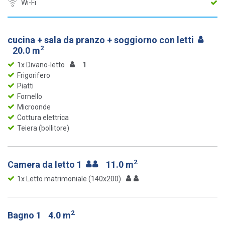
Wi-Fi
cucina + sala da pranzo + soggiorno con letti
2
20.0 m
1x Divano-letto
1
Frigorifero
Piatti
Fornello
Microonde
Cottura elettrica
Teiera (bollitore)
2
Camera da letto 1
11.0 m
1x Letto matrimoniale (140x200)
2
Bagno 1
4.0 m