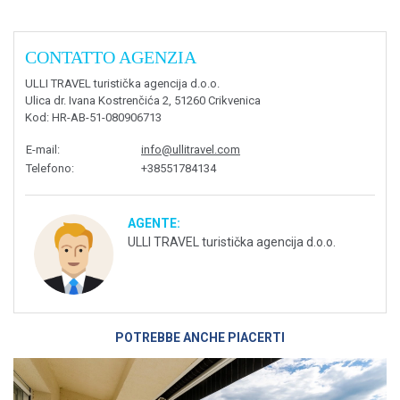
CONTATTO AGENZIA
ULLI TRAVEL turistička agencija d.o.o.
Ulica dr. Ivana Kostrenčića 2, 51260 Crikvenica
Kod
: HR-AB-51-080906713
E-mail
:
info@ullitravel.com
Telefono
:
+38551784134
AGENTE:
ULLI TRAVEL turistička agencija d.o.o.
POTREBBE ANCHE PIACERTI