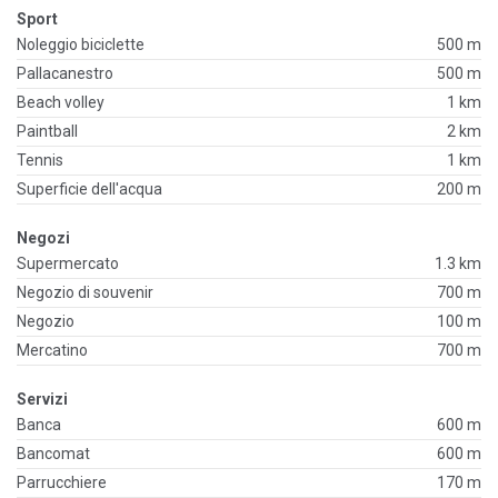
Sport
Noleggio biciclette
500 m
Pallacanestro
500 m
Beach volley
1 km
Paintball
2 km
Tennis
1 km
Superficie dell'acqua
200 m
Negozi
Supermercato
1.3 km
Negozio di souvenir
700 m
Negozio
100 m
Mercatino
700 m
Servizi
Banca
600 m
Bancomat
600 m
Parrucchiere
170 m