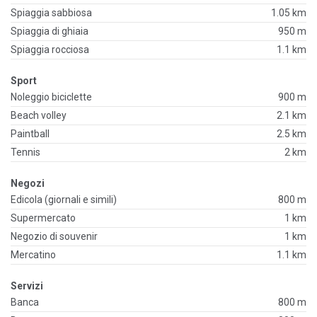
Spiaggia sabbiosa
1.05 km
Spiaggia di ghiaia
950 m
Spiaggia rocciosa
1.1 km
Sport
Noleggio biciclette
900 m
Beach volley
2.1 km
Paintball
2.5 km
Tennis
2 km
Negozi
Edicola (giornali e simili)
800 m
Supermercato
1 km
Negozio di souvenir
1 km
Mercatino
1.1 km
Servizi
Banca
800 m