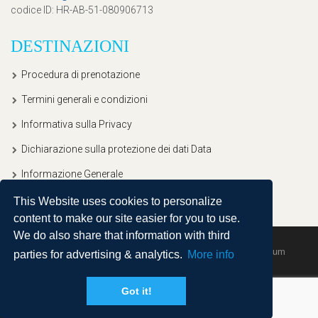
codice ID
: HR-AB-51-080906713
DESTINAZIONI
Procedura di prenotazione
Termini generali e condizioni
Informativa sulla Privacy
Dichiarazione sulla protezione dei dati Data
Informazione Generale
This Website uses cookies to personalize
content to make our site easier for you to use.
We do also share that information with third
Copyright © 2020, Ullitravel |
Sitemap
| Powered by
Agendum
parties for advertising & analytics.
More info
Got it!