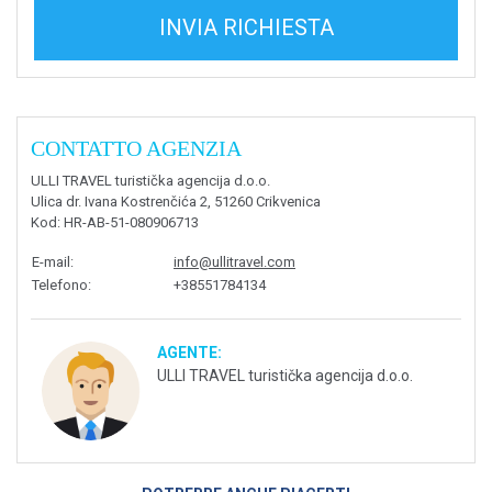
INVIA RICHIESTA
CONTATTO AGENZIA
ULLI TRAVEL turistička agencija d.o.o.
Ulica dr. Ivana Kostrenčića 2, 51260 Crikvenica
Kod
: HR-AB-51-080906713
E-mail
:
info@ullitravel.com
Telefono
:
+38551784134
AGENTE:
ULLI TRAVEL turistička agencija d.o.o.