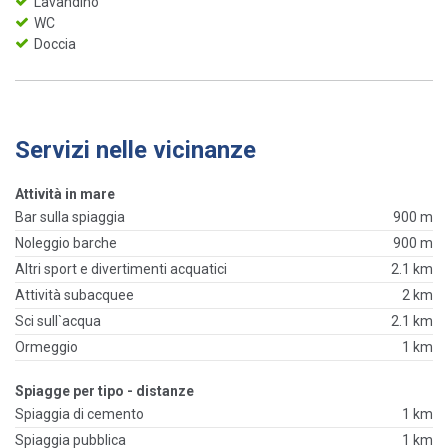
Lavandino
WC
Doccia
Servizi nelle vicinanze
Attività in mare
Bar sulla spiaggia
900 m
Noleggio barche
900 m
Altri sport e divertimenti acquatici
2.1 km
Attività subacquee
2 km
Sci sull`acqua
2.1 km
Ormeggio
1 km
Spiagge per tipo - distanze
Spiaggia di cemento
1 km
Spiaggia pubblica
1 km