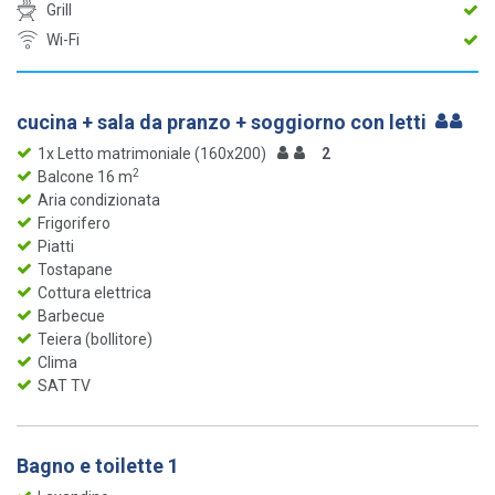
Grill
Wi-Fi
cucina + sala da pranzo + soggiorno con letti
1x Letto matrimoniale (160x200)
2
2
Balcone 16 m
Aria condizionata
Frigorifero
Piatti
Tostapane
Cottura elettrica
Barbecue
Teiera (bollitore)
Clima
SAT TV
Bagno e toilette 1