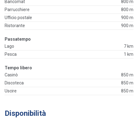
Bancomat
800 m
Parrucchiere
800 m
Ufficio postale
900 m
Ristorante
900 m
Passatempo
Lago
7 km
Pesca
1 km
Tempo libero
Casinò
850 m
Discoteca
850 m
Uscire
850 m
Disponibilità