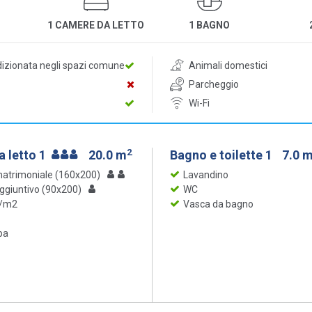
1 CAMERE DA LETTO
1 BAGNO
dizionata negli spazi comune
Animali domestici
Parcheggio
Wi-Fi
2
 letto 1
20.0 m
Bagno e toilette 1
7.0 
matrimoniale (160x200)
Lavandino
aggiuntivo (90x200)
WC
 /m2
Vasca da bagno
ba