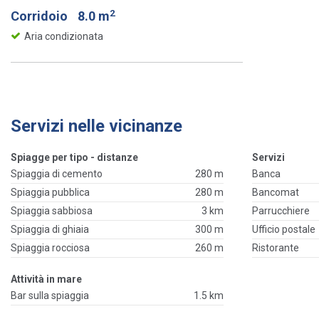
2
Corridoio
8.0 m
Aria condizionata
Servizi nelle vicinanze
Spiagge per tipo - distanze
Servizi
Spiaggia di cemento
280 m
Banca
Spiaggia pubblica
280 m
Bancomat
Spiaggia sabbiosa
3 km
Parrucchiere
Spiaggia di ghiaia
300 m
Ufficio postale
Spiaggia rocciosa
260 m
Ristorante
Attività in mare
Bar sulla spiaggia
1.5 km