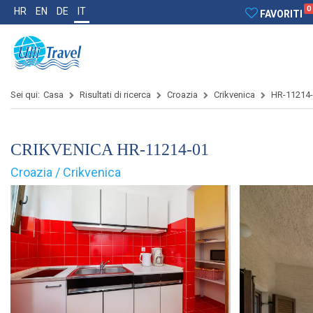
0
HR
EN
DE
IT
FAVORITI
Sei qui:
Casa
Risultati di ricerca
Croazia
Crikvenica
HR-11214
CRIKVENICA HR-11214-01
Croazia / Crikvenica