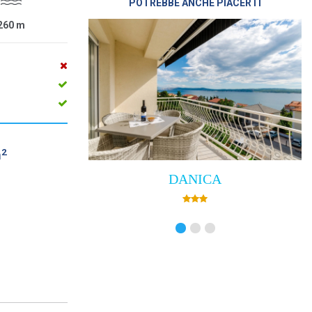
POTREBBE ANCHE PIACERTI
260
m
2
m
DANICA