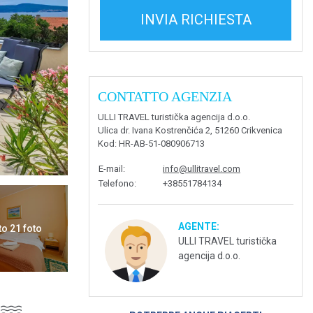
INVIA RICHIESTA
CONTATTO AGENZIA
ULLI TRAVEL turistička agencija d.o.o.
Ulica dr. Ivana Kostrenčića 2, 51260 Crikvenica
Kod
: HR-AB-51-080906713
E-mail
:
info@ullitravel.com
Telefono
:
+38551784134
AGENTE:
to 21 foto
ULLI TRAVEL turistička
agencija d.o.o.