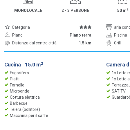
2
MONOLOCALE
2 - 3 PERSONE
50
m
Categoria
aria con
Piano
Piano terra
Piscina
Distanza dal centro città
1.5 km
Grill
2
Cucina
15.0 m
Camera da
Frigorifero
1x Letto 
Piatti
1x Letto 
Fornello
Terrazza
Microonde
SAT TV
Cottura elettrica
Guardaro
Barbecue
Teiera (bollitore)
Macchina per il caffè