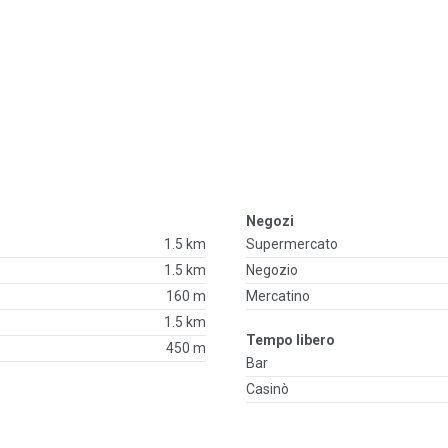
Negozi
1.5 km
Supermercato
1.5 km
Negozio
160 m
Mercatino
1.5 km
Tempo libero
450 m
Bar
Casinò