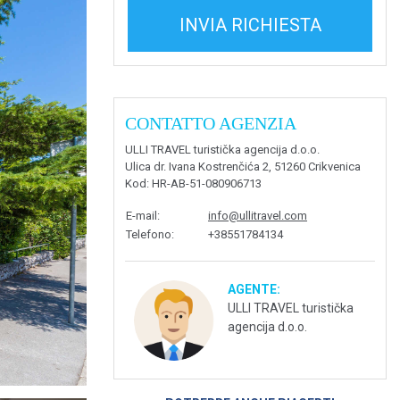
INVIA RICHIESTA
CONTATTO AGENZIA
ULLI TRAVEL turistička agencija d.o.o.
Ulica dr. Ivana Kostrenčića 2, 51260 Crikvenica
Kod
: HR-AB-51-080906713
E-mail
:
info@ullitravel.com
Telefono
:
+38551784134
AGENTE:
ULLI TRAVEL turistička
agencija d.o.o.