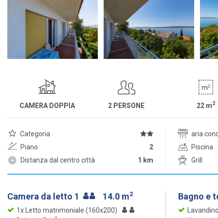
2
CAMERA DOPPIA
2 PERSONE
22
m
Categoria
aria con
Piano
2
Piscina
Distanza dal centro città
1 km
Grill
2
Camera da letto 1
14.0 m
Bagno e t
1x Letto matrimoniale (160x200)
Lavandin