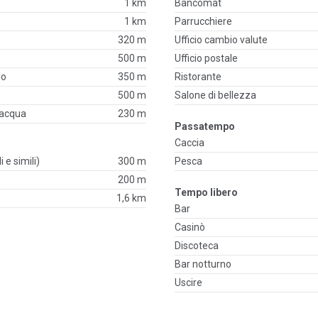
1 km
Bancomat
1 km
Parrucchiere
320 m
Ufficio cambio valute
500 m
Ufficio postale
lo
350 m
Ristorante
500 m
Salone di bellezza
'acqua
230 m
Passatempo
Caccia
i e simili)
300 m
Pesca
200 m
Tempo libero
1,6 km
Bar
Casinò
Discoteca
Bar notturno
Uscire