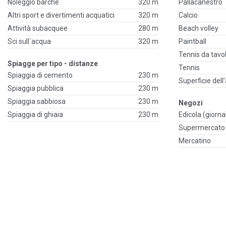
Noleggio barche
320 m
Pallacanestro
Altri sport e divertimenti acquatici
320 m
Calcio
Attività subacquee
280 m
Beach volley
Sci sull`acqua
320 m
Paintball
Tennis da tavo
Spiagge per tipo - distanze
Tennis
Spiaggia di cemento
230 m
Superficie dell
Spiaggia pubblica
230 m
Spiaggia sabbiosa
230 m
Negozi
Spiaggia di ghiaia
230 m
Edicola (giornal
Supermercato
Mercatino