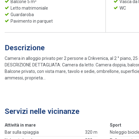
2
Balcone 5 m
Vasca da
Letto matrimoniale
WC
Guardaroba
Pavimento in parquet
Descrizione
Camera in alloggio privato per 2 persone a Crikvenica, al 2 ° piano, 2
DESCRIZIONE DETTAGLIATA: Camera da letto: Camera doppia, balcone
Balcone privato, con vista mare, tavolo e sedie, ombrellone, superfici
ammessi, proprieta...
Servizi nelle vicinanze
Attività in mare
Sport
Bar sulla spiaggia
320 m
Noleggio bicicl