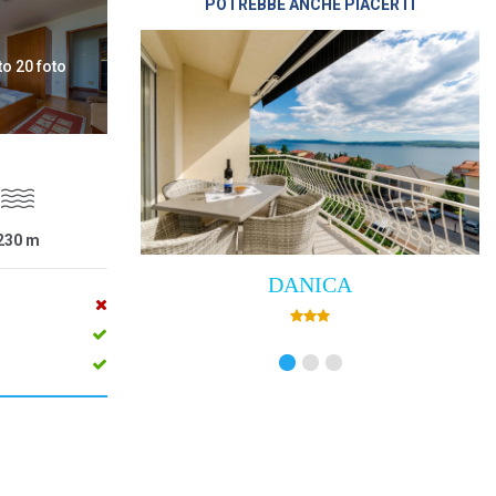
POTREBBE ANCHE PIACERTI
to 20 foto
230
m
DANICA