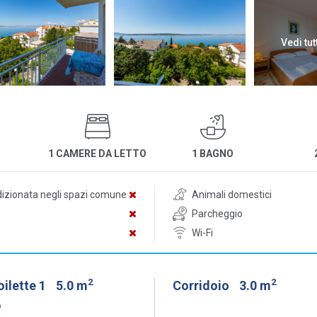
Vedi tut
1 CAMERE DA LETTO
1 BAGNO
dizionata negli spazi comune
Animali domestici
Parcheggio
Wi-Fi
2
2
oilette 1
5.0 m
Corridoio
3.0 m
o