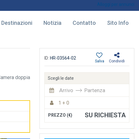
Alloggi per annunci
Destinazioni
Notizia
Contatto
Sito Info
ID:
HR-03564-02
Salva
Condividi
Camera doppia
Scegli le date
Arrivo
Partenza
1 + 0
SU RICHIESTA
PREZZO (€)