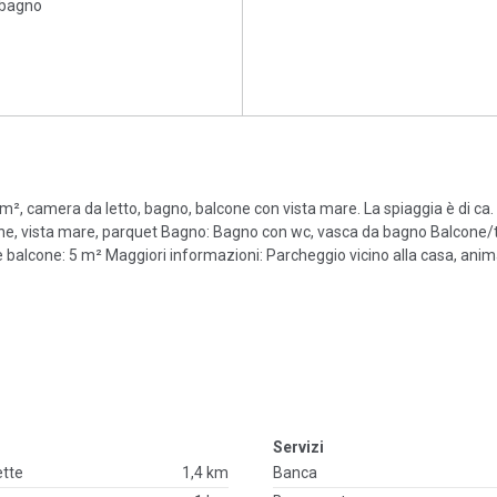
 bagno
5 m², camera da letto, bagno, balcone con vista mare. La spiaggia è di ca
, vista mare, parquet Bagno: Bagno con wc, vasca da bagno Balcone/
e balcone: 5 m² Maggiori informazioni: Parcheggio vicino alla casa, anim
Servizi
ette
1,4 km
Banca