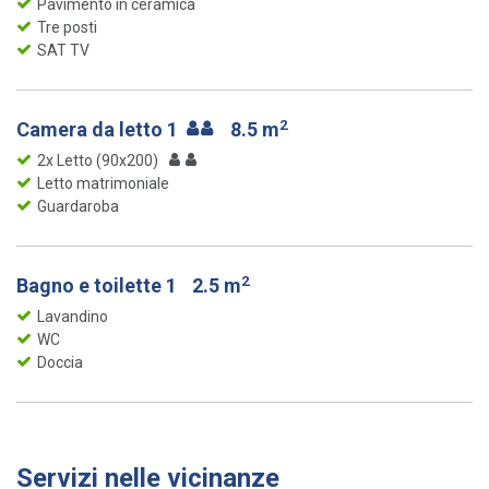
Pavimento in ceramica
Tre posti
SAT TV
2
Camera da letto 1
8.5 m
2x Letto (90x200)
Letto matrimoniale
Guardaroba
2
Bagno e toilette 1
2.5 m
Lavandino
WC
Doccia
Servizi nelle vicinanze