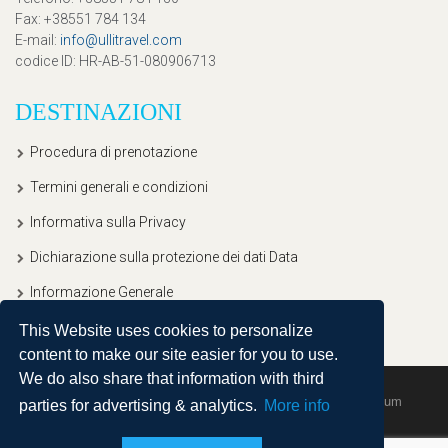
Fax
: +38551 784 134
E-mail
:
info@ullitravel.com
codice ID
: HR-AB-51-080906713
DESTINAZIONI
Procedura di prenotazione
Termini generali e condizioni
Informativa sulla Privacy
Dichiarazione sulla protezione dei dati Data
Informazione Generale
This Website uses cookies to personalize
content to make our site easier for you to use.
We do also share that information with third
Copyright © 2020, Ullitravel |
Sitemap
| Powered by
Agendum
parties for advertising & analytics.
More info