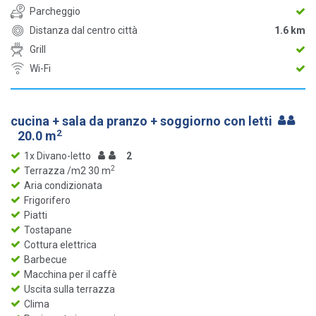
Parcheggio
Distanza dal centro città
1.6 km
Grill
Wi-Fi
cucina + sala da pranzo + soggiorno con letti
2
20.0 m
1x Divano-letto
2
2
Terrazza /m2 30 m
Aria condizionata
Frigorifero
Piatti
Tostapane
Cottura elettrica
Barbecue
Macchina per il caffè
Uscita sulla terrazza
Clima