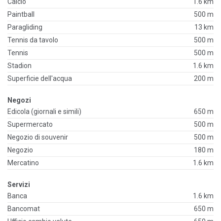
Calcio
1.6 km
Paintball
500 m
Paragliding
13 km
Tennis da tavolo
500 m
Tennis
500 m
Stadion
1.6 km
Superficie dell'acqua
200 m
Negozi
Edicola (giornali e simili)
650 m
Supermercato
500 m
Negozio di souvenir
500 m
Negozio
180 m
Mercatino
1.6 km
Servizi
Banca
1.6 km
Bancomat
650 m