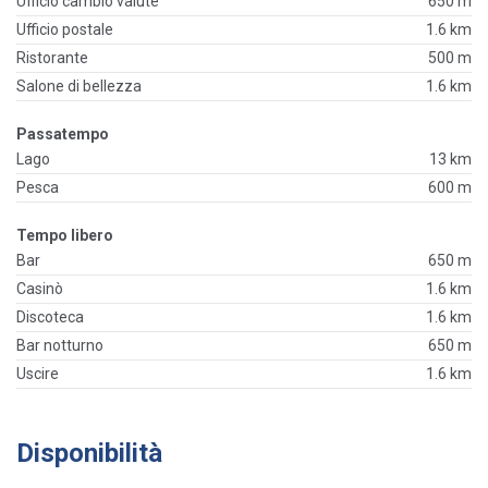
Ufficio cambio valute
650 m
Ufficio postale
1.6 km
Ristorante
500 m
Salone di bellezza
1.6 km
Passatempo
Lago
13 km
Pesca
600 m
Tempo libero
Bar
650 m
Casinò
1.6 km
Discoteca
1.6 km
Bar notturno
650 m
Uscire
1.6 km
Disponibilità