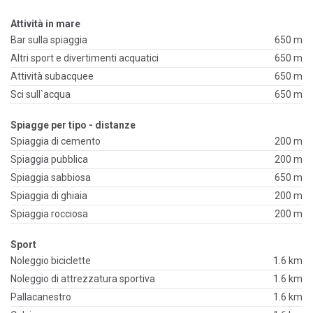
Attività in mare
Bar sulla spiaggia
650 m
Altri sport e divertimenti acquatici
650 m
Attività subacquee
650 m
Sci sull`acqua
650 m
Spiagge per tipo - distanze
Spiaggia di cemento
200 m
Spiaggia pubblica
200 m
Spiaggia sabbiosa
650 m
Spiaggia di ghiaia
200 m
Spiaggia rocciosa
200 m
Sport
Noleggio biciclette
1.6 km
Noleggio di attrezzatura sportiva
1.6 km
Pallacanestro
1.6 km