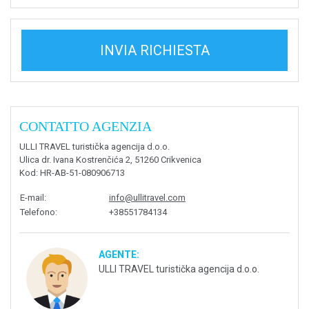
INVIA RICHIESTA
CONTATTO AGENZIA
ULLI TRAVEL turistička agencija d.o.o.
Ulica dr. Ivana Kostrenčića 2, 51260 Crikvenica
Kod
: HR-AB-51-080906713
E-mail
:
info@ullitravel.com
Telefono
:
+38551784134
AGENTE:
ULLI TRAVEL turistička agencija d.o.o.