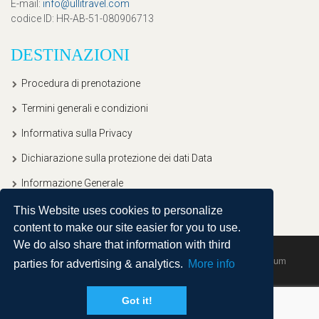
E-mail
:
info@ullitravel.com
codice ID
: HR-AB-51-080906713
DESTINAZIONI
Procedura di prenotazione
Termini generali e condizioni
Informativa sulla Privacy
Dichiarazione sulla protezione dei dati Data
Informazione Generale
This Website uses cookies to personalize
content to make our site easier for you to use.
We do also share that information with third
Copyright © 2020, Ullitravel |
Sitemap
| Powered by
Agendum
parties for advertising & analytics.
More info
Got it!