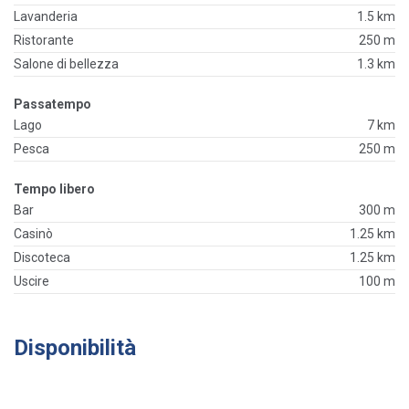
Lavanderia
1.5 km
Ristorante
250 m
Salone di bellezza
1.3 km
Passatempo
Lago
7 km
Pesca
250 m
Tempo libero
Bar
300 m
Casinò
1.25 km
Discoteca
1.25 km
Uscire
100 m
Disponibilità