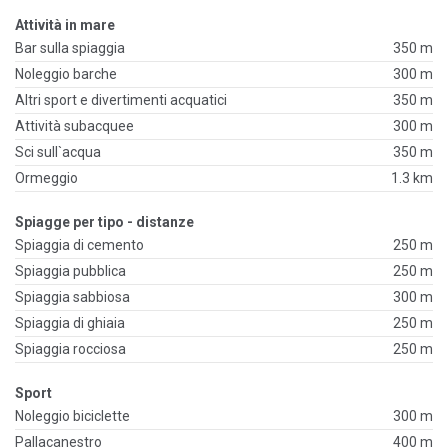
Attività in mare
Bar sulla spiaggia
350 m
Noleggio barche
300 m
Altri sport e divertimenti acquatici
350 m
Attività subacquee
300 m
Sci sull`acqua
350 m
Ormeggio
1.3 km
Spiagge per tipo - distanze
Spiaggia di cemento
250 m
Spiaggia pubblica
250 m
Spiaggia sabbiosa
300 m
Spiaggia di ghiaia
250 m
Spiaggia rocciosa
250 m
Sport
Noleggio biciclette
300 m
Pallacanestro
400 m