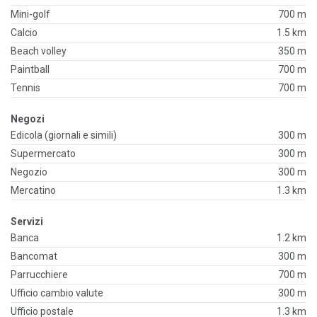
Mini-golf
700 m
Calcio
1.5 km
Beach volley
350 m
Paintball
700 m
Tennis
700 m
Negozi
Edicola (giornali e simili)
300 m
Supermercato
300 m
Negozio
300 m
Mercatino
1.3 km
Servizi
Banca
1.2 km
Bancomat
300 m
Parrucchiere
700 m
Ufficio cambio valute
300 m
Ufficio postale
1.3 km