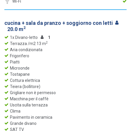
Wi-Fi
cucina + sala da pranzo + soggiorno con letti
2
20.0 m
1x Divano-letto
1
2
Terrazza /m2 13 m
Aria condizionata
Frigorifero
Piatti
Microonde
Tostapane
Cottura elettrica
Teiera (bollitore)
Grigliare non è permesso
Macchina per il caffè
Uscita sulla terrazza
Clima
Pavimento in ceramica
Grande divano
SAT TV