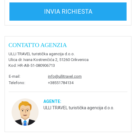
INVIA RICHIESTA
CONTATTO AGENZIA
ULLI TRAVEL turistička agencija d.o.o.
Ulica dr. Ivana Kostrenčića 2, 51260 Crikvenica
Kod
: HR-AB-51-080906713
E-mail
:
info@ullitravel.com
Telefono
:
+38551784134
AGENTE:
ULLI TRAVEL turistička agencija d.o.o.