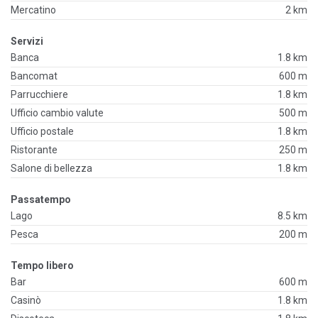
Mercatino
2 km
Servizi
Banca
1.8 km
Bancomat
600 m
Parrucchiere
1.8 km
Ufficio cambio valute
500 m
Ufficio postale
1.8 km
Ristorante
250 m
Salone di bellezza
1.8 km
Passatempo
Lago
8.5 km
Pesca
200 m
Tempo libero
Bar
600 m
Casinò
1.8 km