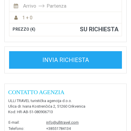
Arrivo
Partenza
1 + 0
SU RICHIESTA
PREZZO (€)
INVIA RICHIESTA
CONTATTO AGENZIA
ULLI TRAVEL turistička agencija d.o.o.
Ulica dr. Ivana Kostrenčića 2, 51260 Crikvenica
Kod
: HR-AB-51-080906713
E-mail
:
info@ullitravel.com
Telefono
:
+38551784134