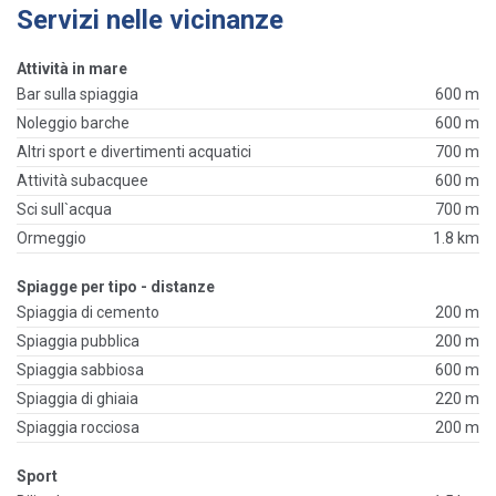
Servizi nelle vicinanze
Attività in mare
Bar sulla spiaggia
600 m
Noleggio barche
600 m
Altri sport e divertimenti acquatici
700 m
Attività subacquee
600 m
Sci sull`acqua
700 m
Ormeggio
1.8 km
Spiagge per tipo - distanze
Spiaggia di cemento
200 m
Spiaggia pubblica
200 m
Spiaggia sabbiosa
600 m
Spiaggia di ghiaia
220 m
Spiaggia rocciosa
200 m
Sport