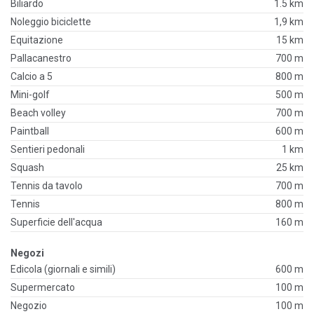
Biliardo
1.5 km
Noleggio biciclette
1,9 km
Equitazione
15 km
Pallacanestro
700 m
Calcio a 5
800 m
Mini-golf
500 m
Beach volley
700 m
Paintball
600 m
Sentieri pedonali
1 km
Squash
25 km
Tennis da tavolo
700 m
Tennis
800 m
Superficie dell'acqua
160 m
Negozi
Edicola (giornali e simili)
600 m
Supermercato
100 m
Negozio
100 m