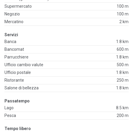
Supermercato
100 m
Negozio
100 m
Mercatino
2 km
Servizi
Banca
1.8 km
Bancomat
600 m
Parrucchiere
1.8 km
Ufficio cambio valute
500 m
Ufficio postale
1.8 km
Ristorante
250 m
Salone di bellezza
1.8 km
Passatempo
Lago
8.5 km
Pesca
200 m
Tempo libero