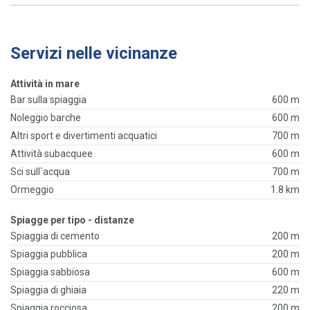
Servizi nelle vicinanze
Attività in mare
Bar sulla spiaggia
600 m
Noleggio barche
600 m
Altri sport e divertimenti acquatici
700 m
Attività subacquee
600 m
Sci sull`acqua
700 m
Ormeggio
1.8 km
Spiagge per tipo - distanze
Spiaggia di cemento
200 m
Spiaggia pubblica
200 m
Spiaggia sabbiosa
600 m
Spiaggia di ghiaia
220 m
Spiaggia rocciosa
200 m