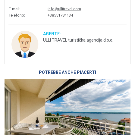
E-mail
:
info@ullitravel.com
Telefono
:
+38551784134
AGENTE:
ULLI TRAVEL turistička agencija d.o.o.
POTREBBE ANCHE PIACERTI