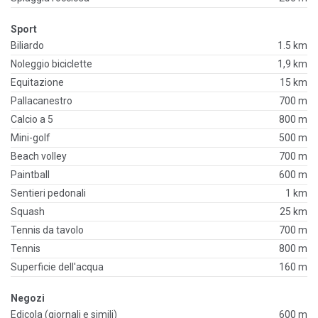
Sport
Biliardo
1.5 km
Noleggio biciclette
1,9 km
Equitazione
15 km
Pallacanestro
700 m
Calcio a 5
800 m
Mini-golf
500 m
Beach volley
700 m
Paintball
600 m
Sentieri pedonali
1 km
Squash
25 km
Tennis da tavolo
700 m
Tennis
800 m
Superficie dell'acqua
160 m
Negozi
Edicola (giornali e simili)
600 m