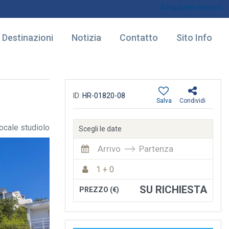
Alloggi per annunci
Destinazioni
Notizia
Contatto
Sito Info
ID:
HR-01820-08
Salva
Condividi
cale studiolo
Scegli le date
Arrivo
Partenza
1 + 0
SU RICHIESTA
PREZZO (€)