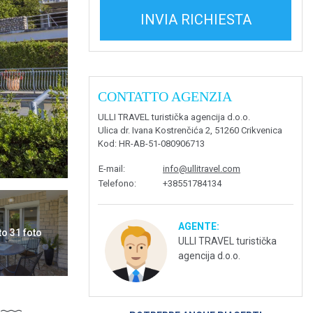
INVIA RICHIESTA
CONTATTO AGENZIA
ULLI TRAVEL turistička agencija d.o.o.
Ulica dr. Ivana Kostrenčića 2, 51260 Crikvenica
Kod
: HR-AB-51-080906713
E-mail
:
info@ullitravel.com
Telefono
:
+38551784134
AGENTE:
to 31 foto
ULLI TRAVEL turistička
agencija d.o.o.