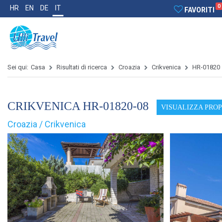
0
HR
EN
DE
IT
FAVORITI
Sei qui:
Casa
Risultati di ricerca
Croazia
Crikvenica
HR-01820
CRIKVENICA HR-01820-08
VISUALIZZA PRO
Croazia / Crikvenica