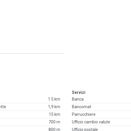
Servizi
1.5 km
Banca
ette
1,9 km
Bancomat
15 km
Parrucchiere
700 m
Ufficio cambio valute
800 m
Ufficio postale