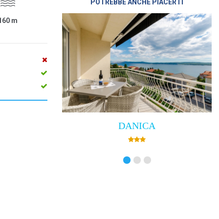
POTREBBE ANCHE PIACERTI
160
m
DANICA