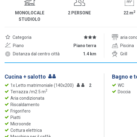
2
MONOLOCALE
2 PERSONE
22
m
STUDIOLO
Categoria
aria con
Piano
Piano terra
Piscina
Distanza dal centro città
1.4 km
Grill
Cucina + salotto
Bagno e to
1x Letto matrimoniale (140x200)
2
WC
2
Terrazza /m2 5 m
Doccia
Aria condizionata
Riscaldamento
Frigorifero
Piatti
Microonde
Cottura elettrica
Macchina per il caffè