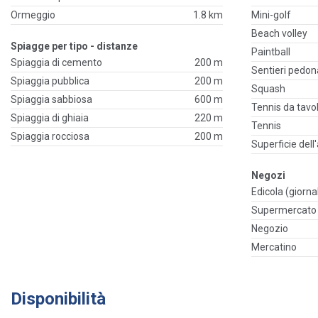
Ormeggio
1.8 km
Mini-golf
Beach volley
Spiagge per tipo - distanze
Paintball
Spiaggia di cemento
200 m
Sentieri pedona
Spiaggia pubblica
200 m
Squash
Spiaggia sabbiosa
600 m
Tennis da tavo
Spiaggia di ghiaia
220 m
Tennis
Spiaggia rocciosa
200 m
Superficie dell
Negozi
Edicola (giornal
Supermercato
Negozio
Mercatino
Disponibilità