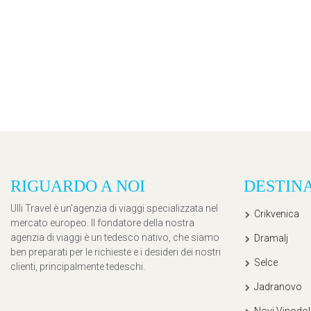
RIGUARDO A NOI
DESTIN
Ulli Travel è un'agenzia di viaggi specializzata nel
Crikvenica
mercato europeo. Il fondatore della nostra
agenzia di viaggi è un tedesco nativo, che siamo
Dramalj
ben preparati per le richieste e i desideri dei nostri
Selce
clienti, principalmente tedeschi.
Jadranovo
Novi Vinodol