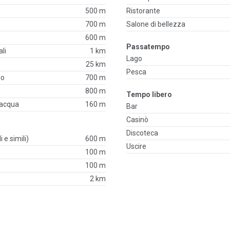
500 m
Ristorante
700 m
Salone di bellezza
600 m
Passatempo
li
1 km
Lago
25 km
Pesca
lo
700 m
800 m
Tempo libero
'acqua
160 m
Bar
Casinò
Discoteca
i e simili)
600 m
Uscire
100 m
100 m
2 km