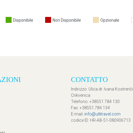
Disponibile
Non Disponibile
Opzionale
AZIONI
CONTATTO
Indirizzo
: Ulica dr. Ivana Kostrenč
Crikvenica
Telefono
: +38551 784 130
Fax
: +38551 784 134
E-mail
:
info@ullitravel.com
codice ID
: HR-AB-51-080906713
ski