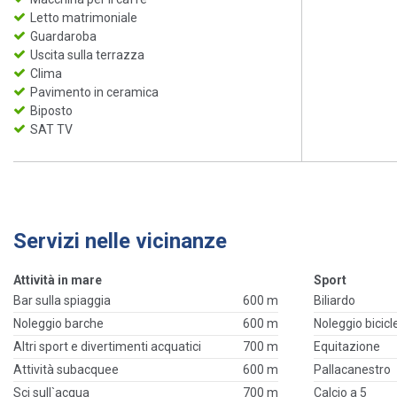
Letto matrimoniale
Guardaroba
Uscita sulla terrazza
Clima
Pavimento in ceramica
Biposto
SAT TV
Servizi nelle vicinanze
Attività in mare
Sport
Bar sulla spiaggia
600 m
Biliardo
Noleggio barche
600 m
Noleggio bicicl
Altri sport e divertimenti acquatici
700 m
Equitazione
Attività subacquee
600 m
Pallacanestro
Sci sull`acqua
700 m
Calcio a 5