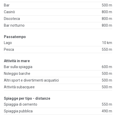
Bar
500 m
Casinò
800 m
Discoteca
800 m
Bar notturno
800 m
Passatempo
Lago
10 km
Pesca
550 m
Attività in mare
Bar sulla spiaggia
600 m
Noleggio barche
500 m
Altri sport e divertimenti acquatici
500 m
Attività subacquee
500 m
Spiagge per tipo - distanze
Spiaggia di cemento
550 m
Spiaggia pubblica
490 m