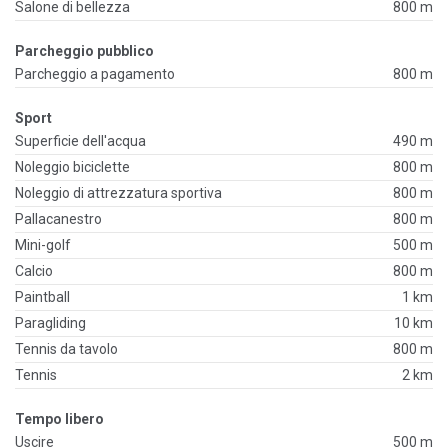
Salone di bellezza
800 m
Parcheggio pubblico
Parcheggio a pagamento
800 m
Sport
Superficie dell'acqua
490 m
Noleggio biciclette
800 m
Noleggio di attrezzatura sportiva
800 m
Pallacanestro
800 m
Mini-golf
500 m
Calcio
800 m
Paintball
1 km
Paragliding
10 km
Tennis da tavolo
800 m
Tennis
2 km
Tempo libero
Uscire
500 m