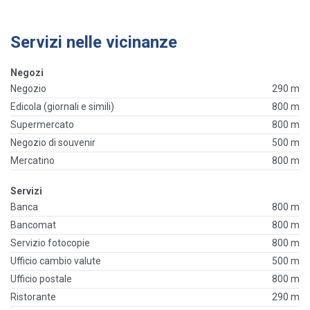
Servizi nelle vicinanze
Negozi
Negozio
290 m
Edicola (giornali e simili)
800 m
Supermercato
800 m
Negozio di souvenir
500 m
Mercatino
800 m
Servizi
Banca
800 m
Bancomat
800 m
Servizio fotocopie
800 m
Ufficio cambio valute
500 m
Ufficio postale
800 m
Ristorante
290 m