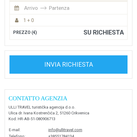
Arrivo
Partenza
1 + 0
SU RICHIESTA
PREZZO (€)
INVIA RICHIESTA
CONTATTO AGENZIA
ULLI TRAVEL turistička agencija d.o.o.
Ulica dr. Ivana Kostrenčića 2, 51260 Crikvenica
Kod
: HR-AB-51-080906713
E-mail
:
info@ullitravel.com
Telefono
:
+38551784134