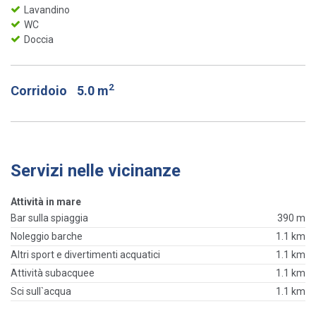
Lavandino
WC
Doccia
2
Corridoio
5.0 m
Servizi nelle vicinanze
Attività in mare
Bar sulla spiaggia
390 m
Noleggio barche
1.1 km
Altri sport e divertimenti acquatici
1.1 km
Attività subacquee
1.1 km
Sci sull`acqua
1.1 km