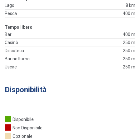
Lago
8 km
Pesca
400 m
Tempo libero
Bar
400 m
Casinò
250 m
Discoteca
250 m
Bar notturno
250 m
Uscire
250 m
Disponibilità
Disponibile
Non Disponibile
Opzionale