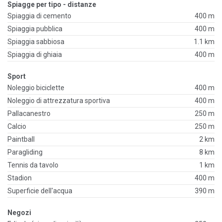
Spiagge per tipo - distanze
Spiaggia di cemento
400 m
Spiaggia pubblica
400 m
Spiaggia sabbiosa
1.1 km
Spiaggia di ghiaia
400 m
Sport
Noleggio biciclette
400 m
Noleggio di attrezzatura sportiva
400 m
Pallacanestro
250 m
Calcio
250 m
Paintball
2 km
Paragliding
8 km
Tennis da tavolo
1 km
Stadion
400 m
Superficie dell'acqua
390 m
Negozi