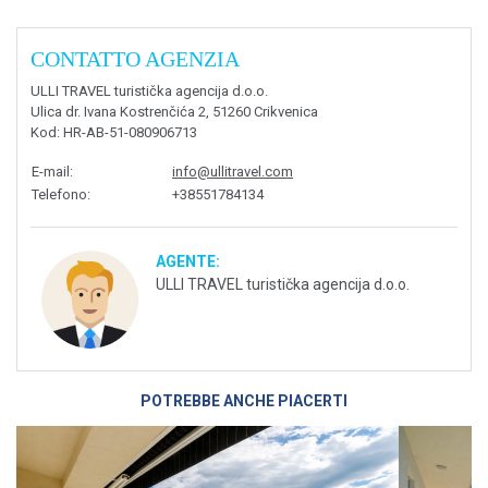
CONTATTO AGENZIA
ULLI TRAVEL turistička agencija d.o.o.
Ulica dr. Ivana Kostrenčića 2, 51260 Crikvenica
Kod
: HR-AB-51-080906713
E-mail
:
info@ullitravel.com
Telefono
:
+38551784134
AGENTE:
ULLI TRAVEL turistička agencija d.o.o.
POTREBBE ANCHE PIACERTI