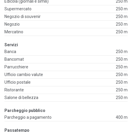
Edicola (giornali e simili)
250 m
Supermercato
250 m
Negozio di souvenir
250 m
Negozio
250 m
Mercatino
250 m
Servizi
Banca
250 m
Bancomat
250 m
Parrucchiere
250 m
Ufficio cambio valute
250 m
Ufficio postale
250 m
Ristorante
250 m
Salone di bellezza
250 m
Parcheggio pubblico
Parcheggio a pagamento
400 m
Passatempo