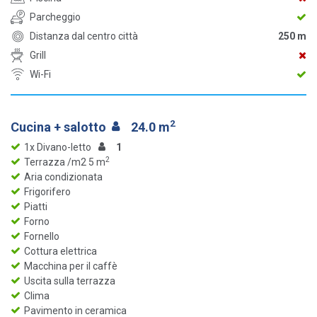
Parcheggio
Distanza dal centro città
250 m
Grill
Wi-Fi
2
Cucina + salotto
24.0 m
1x Divano-letto
1
2
Terrazza /m2 5 m
Aria condizionata
Frigorifero
Piatti
Forno
Fornello
Cottura elettrica
Macchina per il caffè
Uscita sulla terrazza
Clima
Pavimento in ceramica