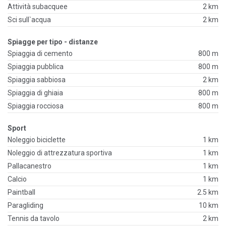
Attività subacquee
2 km
Sci sull`acqua
2 km
Spiagge per tipo - distanze
Spiaggia di cemento
800 m
Spiaggia pubblica
800 m
Spiaggia sabbiosa
2 km
Spiaggia di ghiaia
800 m
Spiaggia rocciosa
800 m
Sport
Noleggio biciclette
1 km
Noleggio di attrezzatura sportiva
1 km
Pallacanestro
1 km
Calcio
1 km
Paintball
2.5 km
Paragliding
10 km
Tennis da tavolo
2 km