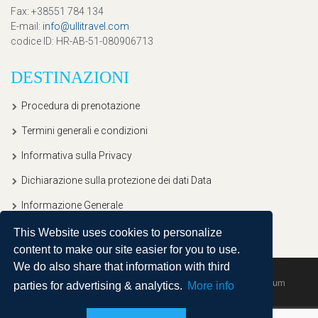
Fax
: +38551 784 134
E-mail
:
info@ullitravel.com
codice ID
: HR-AB-51-080906713
DESTINAZIONI
Procedura di prenotazione
Termini generali e condizioni
Informativa sulla Privacy
Dichiarazione sulla protezione dei dati Data
Informazione Generale
This Website uses cookies to personalize
content to make our site easier for you to use.
We do also share that information with third
Copyright © 2020, Ullitravel |
Sitemap
| Powered by
Agendum
parties for advertising & analytics.
More info