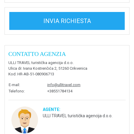
INVIA RICHIESTA
CONTATTO AGENZIA
ULLI TRAVEL turistička agencija d.o.o.
Ulica dr. Ivana Kostrenčića 2, 51260 Crikvenica
Kod
: HR-AB-51-080906713
E-mail
:
info@ullitravel.com
Telefono
:
+38551784134
AGENTE:
ULLI TRAVEL turistička agencija d.o.o.