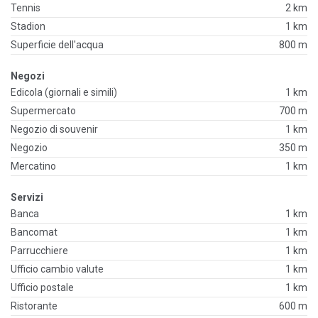
Tennis
2 km
Stadion
1 km
Superficie dell'acqua
800 m
Negozi
Edicola (giornali e simili)
1 km
Supermercato
700 m
Negozio di souvenir
1 km
Negozio
350 m
Mercatino
1 km
Servizi
Banca
1 km
Bancomat
1 km
Parrucchiere
1 km
Ufficio cambio valute
1 km
Ufficio postale
1 km
Ristorante
600 m