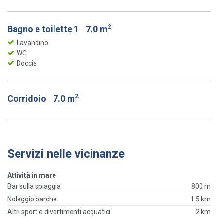
2
Bagno e toilette 1
7.0 m
Lavandino
WC
Doccia
2
Corridoio
7.0 m
Servizi nelle vicinanze
Attività in mare
Bar sulla spiaggia
800 m
Noleggio barche
1.5 km
Altri sport e divertimenti acquatici
2 km