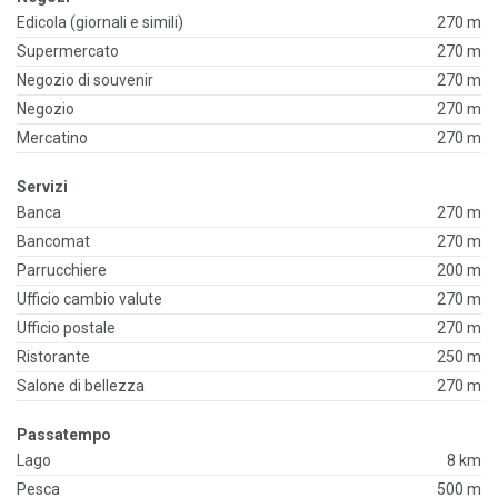
Edicola (giornali e simili)
270 m
Supermercato
270 m
Negozio di souvenir
270 m
Negozio
270 m
Mercatino
270 m
Servizi
Banca
270 m
Bancomat
270 m
Parrucchiere
200 m
Ufficio cambio valute
270 m
Ufficio postale
270 m
Ristorante
250 m
Salone di bellezza
270 m
Passatempo
Lago
8 km
Pesca
500 m