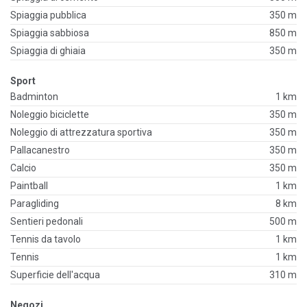
Spiaggia pubblica
350 m
Spiaggia sabbiosa
850 m
Spiaggia di ghiaia
350 m
Sport
Badminton
1 km
Noleggio biciclette
350 m
Noleggio di attrezzatura sportiva
350 m
Pallacanestro
350 m
Calcio
350 m
Paintball
1 km
Paragliding
8 km
Sentieri pedonali
500 m
Tennis da tavolo
1 km
Tennis
1 km
Superficie dell'acqua
310 m
Negozi