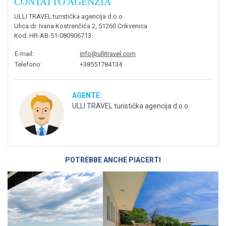
CONTATTO AGENZIA
ULLI TRAVEL turistička agencija d.o.o.
Ulica dr. Ivana Kostrenčića 2, 51260 Crikvenica
Kod
: HR-AB-51-080906713
E-mail
:
info@ullitravel.com
Telefono
:
+38551784134
AGENTE:
ULLI TRAVEL turistička agencija d.o.o.
POTREBBE ANCHE PIACERTI