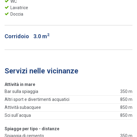
WC
Lavatrice
Doccia
2
Corridoio
3.0 m
Servizi nelle vicinanze
Attività in mare
Bar sulla spiaggia
350 m
Altri sport e divertimenti acquatici
850 m
Attività subacquee
850 m
Sci sull`acqua
850 m
Spiagge per tipo - distanze
Spiaggia di cemento
350 m