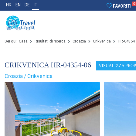
0
HR
EN
DE
IT
FAVORITI
Sei qui:
Casa
Risultati di ricerca
Croazia
Crikvenica
HR-04354
CRIKVENICA HR-04354-06
VISUALIZZA PRO
Croazia / Crikvenica