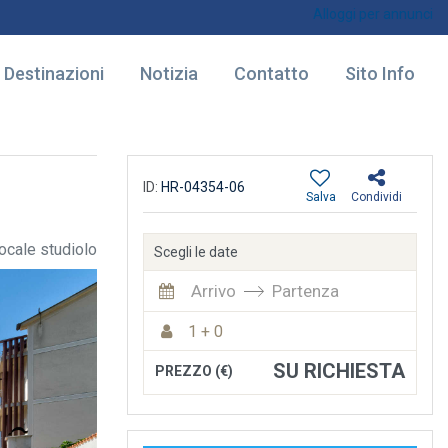
Alloggi per annunci
Destinazioni
Notizia
Contatto
Sito Info
ID:
HR-04354-06
Salva
Condividi
cale studiolo
Scegli le date
Arrivo
Partenza
1 + 0
SU RICHIESTA
PREZZO (€)