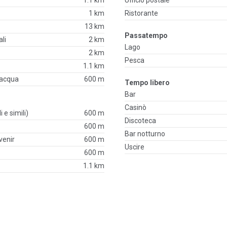
1.1 km
Ufficio postale
1 km
Ristorante
13 km
Passatempo
li
2 km
Lago
2 km
Pesca
1.1 km
'acqua
600 m
Tempo libero
Bar
Casinò
i e simili)
600 m
Discoteca
600 m
Bar notturno
venir
600 m
Uscire
600 m
1.1 km