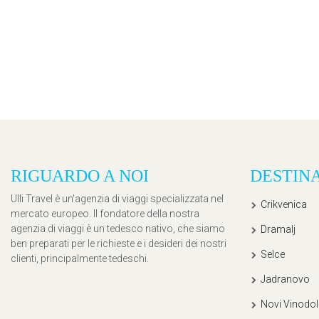
RIGUARDO A NOI
DESTIN
Ulli Travel è un'agenzia di viaggi specializzata nel
Crikvenica
mercato europeo. Il fondatore della nostra
agenzia di viaggi è un tedesco nativo, che siamo
Dramalj
ben preparati per le richieste e i desideri dei nostri
Selce
clienti, principalmente tedeschi.
Jadranovo
Novi Vinodol