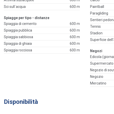
Attività subacquee
600 m
Calcio
Sci sull`acqua
600 m
Paintball
Paragliding
Spiagge per tipo - distanze
Sentieri pedona
Spiaggia di cemento
600 m
Tennis
Spiaggia pubblica
600 m
Stadion
Spiaggia sabbiosa
600 m
Superficie dell
Spiaggia di ghiaia
600 m
Spiaggia rocciosa
600 m
Negozi
Edicola (giornal
Supermercato
Negozio di sou
Negozio
Mercatino
Disponibilità