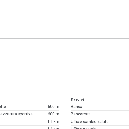
Servizi
ette
600 m
Banca
trezzatura sportiva
600 m
Bancomat
1.1 km
Ufficio cambio valute