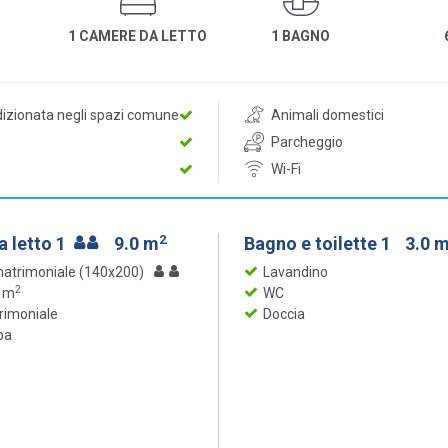
1 CAMERE DA LETTO
1 BAGNO
dizionata negli spazi comune
Animali domestici
Parcheggio
Wi-Fi
2
 letto 1
9.0 m
Bagno e toilette 1
3.0 
matrimoniale (140x200)
Lavandino
2
4 m
WC
rimoniale
Doccia
ba