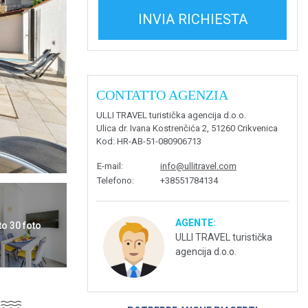
INVIA RICHIESTA
CONTATTO AGENZIA
ULLI TRAVEL turistička agencija d.o.o.
Ulica dr. Ivana Kostrenčića 2, 51260 Crikvenica
Kod
: HR-AB-51-080906713
E-mail
:
info@ullitravel.com
Telefono
:
+38551784134
AGENTE:
to 30 foto
ULLI TRAVEL turistička
agencija d.o.o.