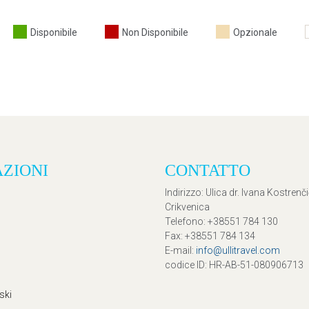
Disponibile
Non Disponibile
Opzionale
AZIONI
CONTATTO
Indirizzo
: Ulica dr. Ivana Kostrenč
Crikvenica
Telefono
: +38551 784 130
Fax
: +38551 784 134
E-mail
:
info@ullitravel.com
codice ID
: HR-AB-51-080906713
ski