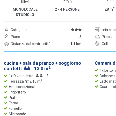
2
MONOLOCALE
2 - 4 PERSONE
28
m
STUDIOLO
Categoria
aria con
Piano
3
Piscina
Distanza dal centro città
1.1 km
Grill
cucina + sala da pranzo + soggiorno
Camera da
2
con letti
13.0 m
1x Letto 
1x Divano-letto
2
Balcone 
2
Terrazza /m2 10 m
Letto mat
Aria condizionata
Guardaro
Frigorifero
Piatti
Forno
Fornello
Microonde