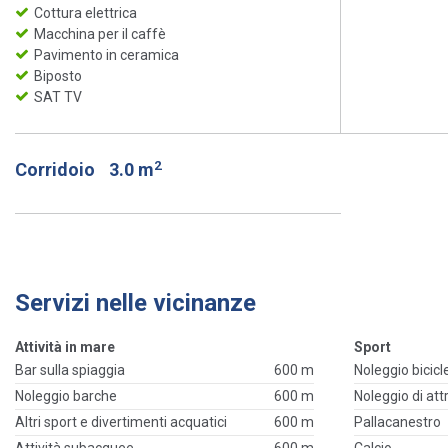
Cottura elettrica
Macchina per il caffè
Pavimento in ceramica
Biposto
SAT TV
2
Corridoio
3.0 m
Servizi nelle vicinanze
Attività in mare
Sport
Bar sulla spiaggia
600 m
Noleggio bicicl
Noleggio barche
600 m
Noleggio di at
Altri sport e divertimenti acquatici
600 m
Pallacanestro