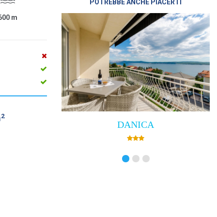
POTREBBE ANCHE PIACERTI
600
m
2
m
DANICA