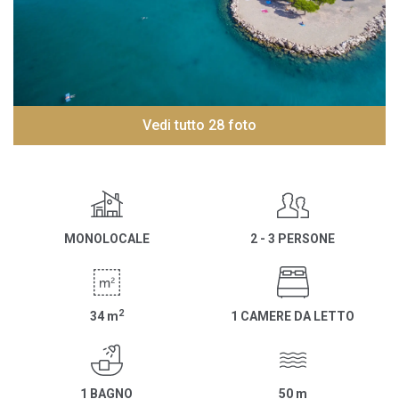
Vedi tutto 28 foto
MONOLOCALE
2 - 3 PERSONE
2
34
m
1 CAMERE DA LETTO
1 BAGNO
50
m