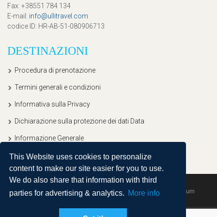
Fax
: +38551 784 134
E-mail
:
info@ullitravel.com
codice ID
: HR-AB-51-080906713
DESTINAZIONI
Procedura di prenotazione
Termini generali e condizioni
Informativa sulla Privacy
Dichiarazione sulla protezione dei dati Data
Informazione Generale
This Website uses cookies to personalize
content to make our site easier for you to use.
We do also share that information with third
Copyright © 2020, Ullitravel |
Sitemap
| Powered by
Agendum
parties for advertising & analytics.
More info