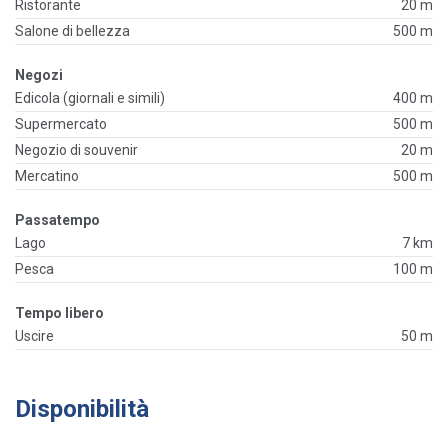
Ristorante
20 m
Salone di bellezza
500 m
Negozi
Edicola (giornali e simili)
400 m
Supermercato
500 m
Negozio di souvenir
20 m
Mercatino
500 m
Passatempo
Lago
7 km
Pesca
100 m
Tempo libero
Uscire
50 m
Disponibilità