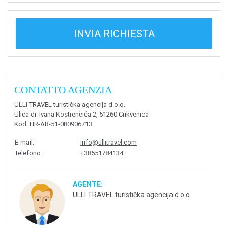
INVIA RICHIESTA
CONTATTO AGENZIA
ULLI TRAVEL turistička agencija d.o.o.
Ulica dr. Ivana Kostrenčića 2, 51260 Crikvenica
Kod
: HR-AB-51-080906713
E-mail
:
info@ullitravel.com
Telefono
:
+38551784134
AGENTE:
ULLI TRAVEL turistička agencija d.o.o.