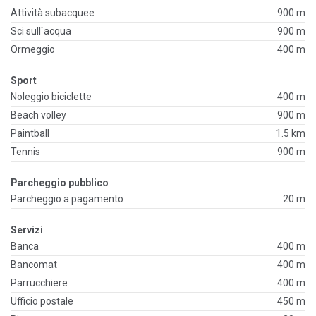
Attività subacquee
900 m
Sci sull`acqua
900 m
Ormeggio
400 m
Sport
Noleggio biciclette
400 m
Beach volley
900 m
Paintball
1.5 km
Tennis
900 m
Parcheggio pubblico
Parcheggio a pagamento
20 m
Servizi
Banca
400 m
Bancomat
400 m
Parrucchiere
400 m
Ufficio postale
450 m