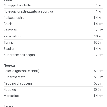
Noleggio biciclette
1 km
Noleggio di attrezzatura sportiva
1 km
Pallacanestro
1.4 km
Calcio
1.4 km
Paintball
20 m
Paragliding
10 km
Tennis
500 m
Stadion
1.4 km
Superficie dell'acqua
20 m
Negozi
Edicola (giornali e simili)
500 m
Supermercato
500 m
Negozio di souvenir
500 m
Negozio
330 m
Mercatino
1.4 km
Servizi