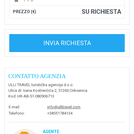
SU RICHIESTA
PREZZO (€)
INVIA RICHIESTA
CONTATTO AGENZIA
ULLI TRAVEL turistička agencija d.o.o.
Ulica dr. Ivana Kostrenčića 2, 51260 Crikvenica
Kod
: HR-AB-51-080906713
E-mail
:
info@ullitravel.com
Telefono
:
+38551784134
AGENTE: