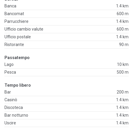
Banca
1.4 km
Bancomat
600 m
Parrucchiere
1.4 km
Ufficio cambio valute
600 m
Ufficio postale
1.4 km
Ristorante
90 m
Passatempo
Lago
10 km
Pesca
500 m
Tempo libero
Bar
200 m
Casinò
1.4 km
Discoteca
1.4 km
Bar notturno
1.4 km
Uscire
1.4 km