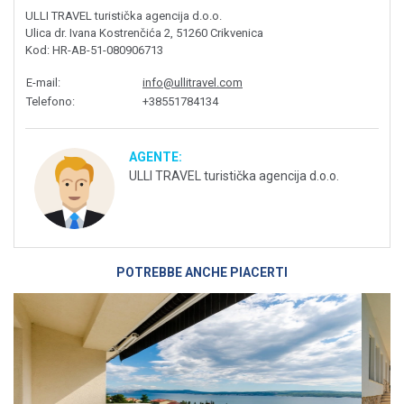
ULLI TRAVEL turistička agencija d.o.o.
Ulica dr. Ivana Kostrenčića 2, 51260 Crikvenica
Kod
: HR-AB-51-080906713
E-mail
:
info@ullitravel.com
Telefono
:
+38551784134
AGENTE:
ULLI TRAVEL turistička agencija d.o.o.
POTREBBE ANCHE PIACERTI