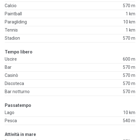
Calcio
570 m
Paintball
1 km
Paragliding
10 km
Tennis
1 km
Stadion
570 m
Tempo libero
Uscire
600 m
Bar
570 m
Casinò
570 m
Discoteca
570 m
Bar notturno
570 m
Passatempo
Lago
10 km
Pesca
540 m
Attività in mare