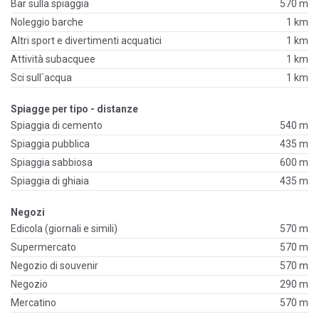
Bar sulla spiaggia
570 m
Noleggio barche
1 km
Altri sport e divertimenti acquatici
1 km
Attività subacquee
1 km
Sci sull`acqua
1 km
Spiagge per tipo - distanze
Spiaggia di cemento
540 m
Spiaggia pubblica
435 m
Spiaggia sabbiosa
600 m
Spiaggia di ghiaia
435 m
Negozi
Edicola (giornali e simili)
570 m
Supermercato
570 m
Negozio di souvenir
570 m
Negozio
290 m
Mercatino
570 m