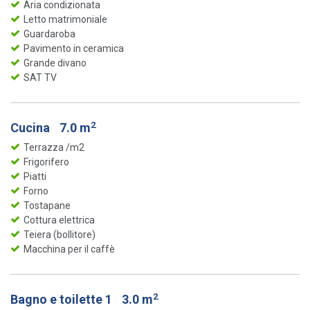
Aria condizionata
Letto matrimoniale
Guardaroba
Pavimento in ceramica
Grande divano
SAT TV
2
Cucina
7.0 m
Terrazza /m2
Frigorifero
Piatti
Forno
Tostapane
Cottura elettrica
Teiera (bollitore)
Macchina per il caffè
2
Bagno e toilette 1
3.0 m