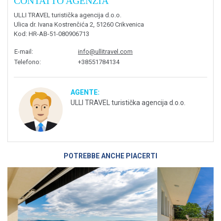
CONTATTO AGENZIA
ULLI TRAVEL turistička agencija d.o.o.
Ulica dr. Ivana Kostrenčića 2, 51260 Crikvenica
Kod
: HR-AB-51-080906713
E-mail
:
info@ullitravel.com
Telefono
:
+38551784134
AGENTE:
ULLI TRAVEL turistička agencija d.o.o.
POTREBBE ANCHE PIACERTI