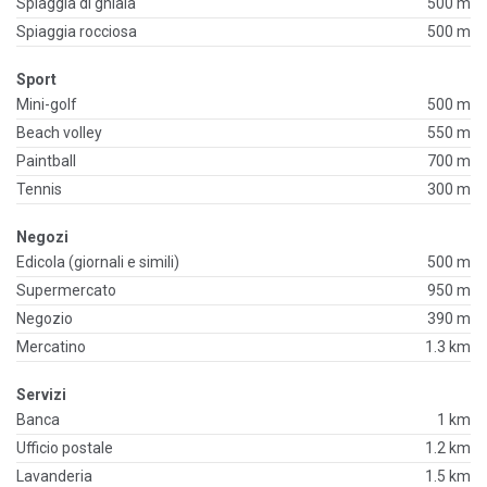
Spiaggia di ghiaia
500 m
Spiaggia rocciosa
500 m
Sport
Mini-golf
500 m
Beach volley
550 m
Paintball
700 m
Tennis
300 m
Negozi
Edicola (giornali e simili)
500 m
Supermercato
950 m
Negozio
390 m
Mercatino
1.3 km
Servizi
Banca
1 km
Ufficio postale
1.2 km
Lavanderia
1.5 km