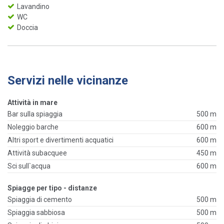
Lavandino
WC
Doccia
Servizi nelle vicinanze
Attività in mare
Bar sulla spiaggia
500 m
Noleggio barche
600 m
Altri sport e divertimenti acquatici
600 m
Attività subacquee
450 m
Sci sull`acqua
600 m
Spiagge per tipo - distanze
Spiaggia di cemento
500 m
Spiaggia sabbiosa
500 m