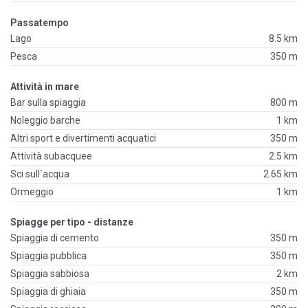
Passatempo
Lago
8.5 km
Pesca
350 m
Attività in mare
Bar sulla spiaggia
800 m
Noleggio barche
1 km
Altri sport e divertimenti acquatici
350 m
Attività subacquee
2.5 km
Sci sull`acqua
2.65 km
Ormeggio
1 km
Spiagge per tipo - distanze
Spiaggia di cemento
350 m
Spiaggia pubblica
350 m
Spiaggia sabbiosa
2 km
Spiaggia di ghiaia
350 m