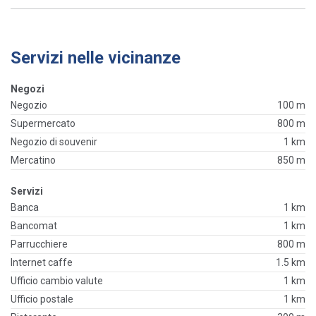
Servizi nelle vicinanze
Negozi
Negozio
100 m
Supermercato
800 m
Negozio di souvenir
1 km
Mercatino
850 m
Servizi
Banca
1 km
Bancomat
1 km
Parrucchiere
800 m
Internet caffe
1.5 km
Ufficio cambio valute
1 km
Ufficio postale
1 km