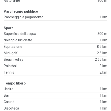
Ristorante
300 m
Parcheggio pubblico
Parcheggio a pagamento
1 km
Sport
Superficie dell'acqua
300 m
Noleggio biciclette
1 km
Equitazione
8.5 km
Mini-golf
2.5 km
Beach volley
2.65 km
Paintball
3 km
Tennis
2 km
Tempo libero
Uscire
1 km
Bar
1 km
Casinò
1 km
Discoteca
1 km