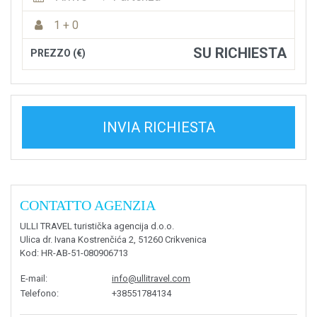
1 + 0
SU RICHIESTA
PREZZO (€)
INVIA RICHIESTA
CONTATTO AGENZIA
ULLI TRAVEL turistička agencija d.o.o.
Ulica dr. Ivana Kostrenčića 2, 51260 Crikvenica
Kod
: HR-AB-51-080906713
E-mail
:
info@ullitravel.com
Telefono
:
+38551784134