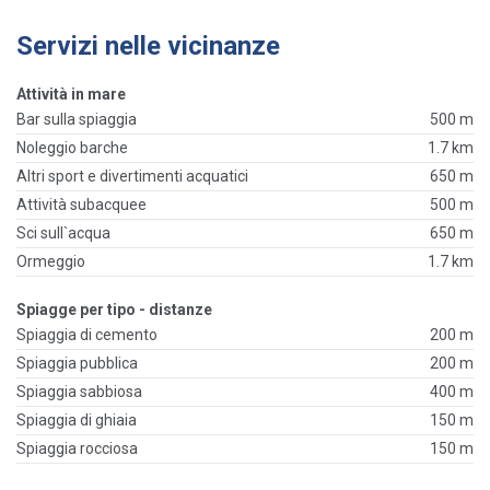
Servizi nelle vicinanze
Attività in mare
Bar sulla spiaggia
500 m
Noleggio barche
1.7 km
Altri sport e divertimenti acquatici
650 m
Attività subacquee
500 m
Sci sull`acqua
650 m
Ormeggio
1.7 km
Spiagge per tipo - distanze
Spiaggia di cemento
200 m
Spiaggia pubblica
200 m
Spiaggia sabbiosa
400 m
Spiaggia di ghiaia
150 m
Spiaggia rocciosa
150 m