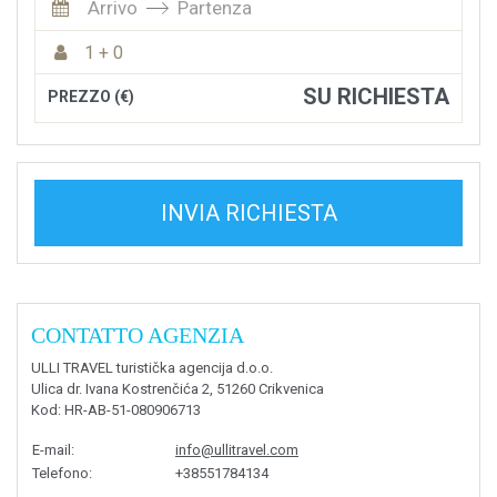
Arrivo
Partenza
1 + 0
SU RICHIESTA
PREZZO (€)
INVIA RICHIESTA
CONTATTO AGENZIA
ULLI TRAVEL turistička agencija d.o.o.
Ulica dr. Ivana Kostrenčića 2, 51260 Crikvenica
Kod
: HR-AB-51-080906713
E-mail
:
info@ullitravel.com
Telefono
:
+38551784134