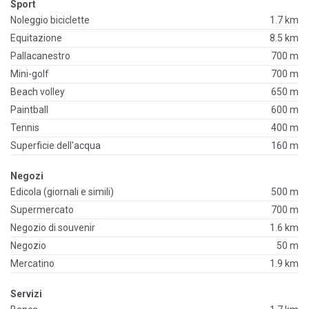
Sport
Noleggio biciclette
1.7 km
Equitazione
8.5 km
Pallacanestro
700 m
Mini-golf
700 m
Beach volley
650 m
Paintball
600 m
Tennis
400 m
Superficie dell'acqua
160 m
Negozi
Edicola (giornali e simili)
500 m
Supermercato
700 m
Negozio di souvenir
1.6 km
Negozio
50 m
Mercatino
1.9 km
Servizi