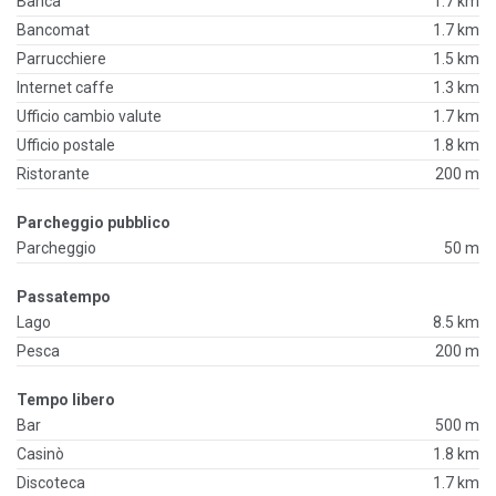
Banca
1.7 km
Bancomat
1.7 km
Parrucchiere
1.5 km
Internet caffe
1.3 km
Ufficio cambio valute
1.7 km
Ufficio postale
1.8 km
Ristorante
200 m
Parcheggio pubblico
Parcheggio
50 m
Passatempo
Lago
8.5 km
Pesca
200 m
Tempo libero
Bar
500 m
Casinò
1.8 km
Discoteca
1.7 km