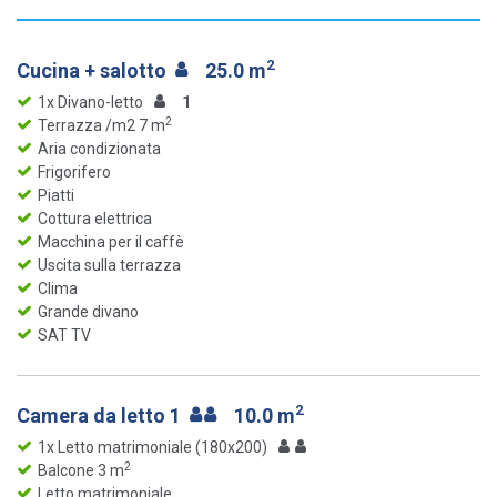
2
Cucina + salotto
25.0 m
1x Divano-letto
1
2
Terrazza /m2 7 m
Aria condizionata
Frigorifero
Piatti
Cottura elettrica
Macchina per il caffè
Uscita sulla terrazza
Clima
Grande divano
SAT TV
2
Camera da letto 1
10.0 m
1x Letto matrimoniale (180x200)
2
Balcone 3 m
Letto matrimoniale