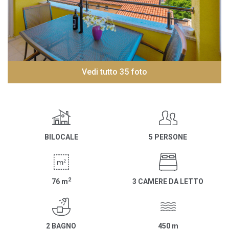
Vedi tutto 35 foto
BILOCALE
5 PERSONE
2
76
m
3 CAMERE DA LETTO
2 BAGNO
450
m