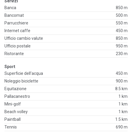
Servizi
Banca
850 m
Bancomat
500 m
Parrucchiere
550 m
Internet caffe
450 m
Ufficio cambio valute
850 m
Ufficio postale
950 m
Ristorante
230 m
Sport
Superficie dell'acqua
450 m
Noleggio biciclette
900 m
Equitazione
8.5 km
Pallacanestro
1 km
Mini-golf
1 km
Beach volley
1 km
Paintball
1.5 km
Tennis
690 m