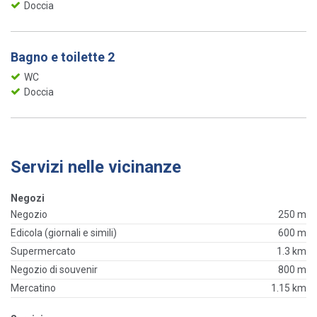
Doccia
Bagno e toilette 2
WC
Doccia
Servizi nelle vicinanze
Negozi
Negozio
250 m
Edicola (giornali e simili)
600 m
Supermercato
1.3 km
Negozio di souvenir
800 m
Mercatino
1.15 km