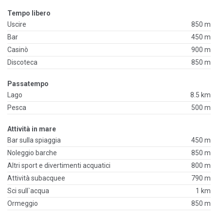
Tempo libero
Uscire
850 m
Bar
450 m
Casinò
900 m
Discoteca
850 m
Passatempo
Lago
8.5 km
Pesca
500 m
Attività in mare
Bar sulla spiaggia
450 m
Noleggio barche
850 m
Altri sport e divertimenti acquatici
800 m
Attività subacquee
790 m
Sci sull`acqua
1 km
Ormeggio
850 m