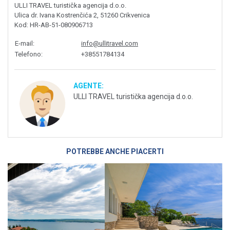
ULLI TRAVEL turistička agencija d.o.o.
Ulica dr. Ivana Kostrenčića 2, 51260 Crikvenica
Kod
: HR-AB-51-080906713
E-mail
:
info@ullitravel.com
Telefono
:
+38551784134
AGENTE:
ULLI TRAVEL turistička agencija d.o.o.
POTREBBE ANCHE PIACERTI