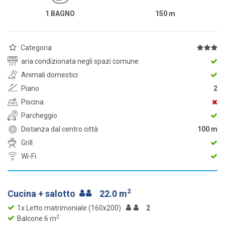
1 BAGNO
150
m
Categoria
aria condizionata negli spazi comune
Animali domestici
Piano
2
Piscina
Parcheggio
Distanza dal centro città
100 m
Grill
Wi-Fi
2
Cucina + salotto
22.0 m
1x Letto matrimoniale (160x200)
2
2
Balcone 6 m