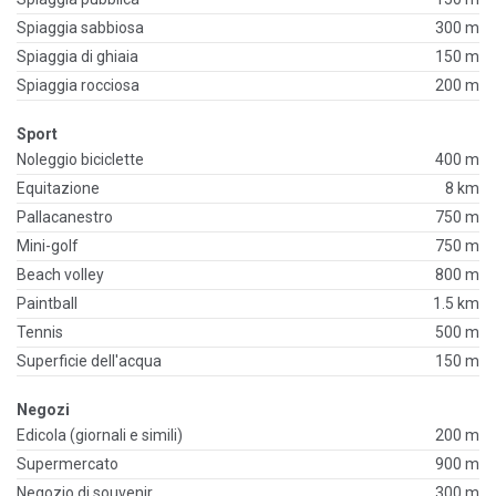
Spiaggia sabbiosa
300 m
Spiaggia di ghiaia
150 m
Spiaggia rocciosa
200 m
Sport
Noleggio biciclette
400 m
Equitazione
8 km
Pallacanestro
750 m
Mini-golf
750 m
Beach volley
800 m
Paintball
1.5 km
Tennis
500 m
Superficie dell'acqua
150 m
Negozi
Edicola (giornali e simili)
200 m
Supermercato
900 m
Negozio di souvenir
300 m