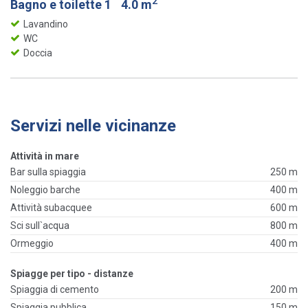
2
Bagno e toilette 1
4.0 m
Lavandino
WC
Doccia
Servizi nelle vicinanze
Attività in mare
Bar sulla spiaggia
250 m
Noleggio barche
400 m
Attività subacquee
600 m
Sci sull`acqua
800 m
Ormeggio
400 m
Spiagge per tipo - distanze
Spiaggia di cemento
200 m
Spiaggia pubblica
150 m