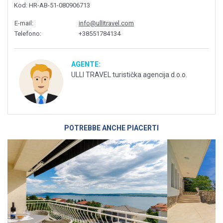
Kod
: HR-AB-51-080906713
E-mail
:
info@ullitravel.com
Telefono
:
+38551784134
AGENTE:
ULLI TRAVEL turistička agencija d.o.o.
POTREBBE ANCHE PIACERTI