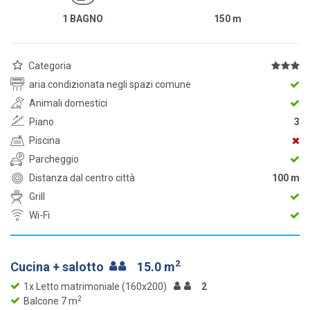
1 BAGNO
150
m
Categoria
aria condizionata negli spazi comune
Animali domestici
Piano
3
Piscina
Parcheggio
Distanza dal centro città
100 m
Grill
Wi-Fi
2
Cucina + salotto
15.0 m
1x Letto matrimoniale (160x200)
2
2
Balcone 7 m