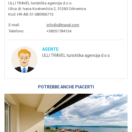
ULLI TRAVEL turistička agencija d.o.o.
Ulica dr. Ivana Kostrenčića 2, 51260 Crikvenica
Kod
: HR-AB-51-080906713
E-mail
:
info@ullitravel.com
Telefono
:
+38551784134
AGENTE:
ULLI TRAVEL turistička agencija d.o.o.
POTREBBE ANCHE PIACERTI