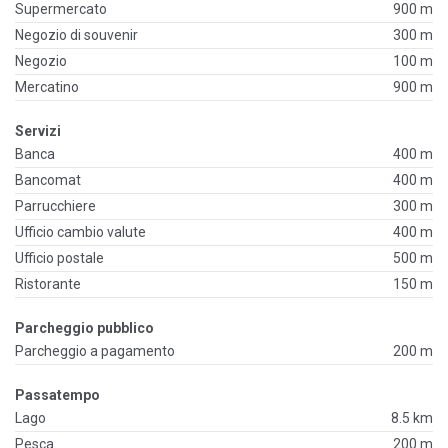
Supermercato
900 m
Negozio di souvenir
300 m
Negozio
100 m
Mercatino
900 m
Servizi
Banca
400 m
Bancomat
400 m
Parrucchiere
300 m
Ufficio cambio valute
400 m
Ufficio postale
500 m
Ristorante
150 m
Parcheggio pubblico
Parcheggio a pagamento
200 m
Passatempo
Lago
8.5 km
Pesca
200 m