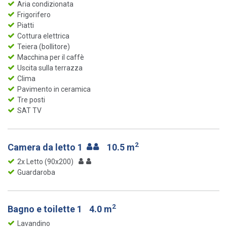
Aria condizionata
Frigorifero
Piatti
Cottura elettrica
Teiera (bollitore)
Macchina per il caffè
Uscita sulla terrazza
Clima
Pavimento in ceramica
Tre posti
SAT TV
2
Camera da letto 1
10.5 m
2x Letto (90x200)
Guardaroba
2
Bagno e toilette 1
4.0 m
Lavandino