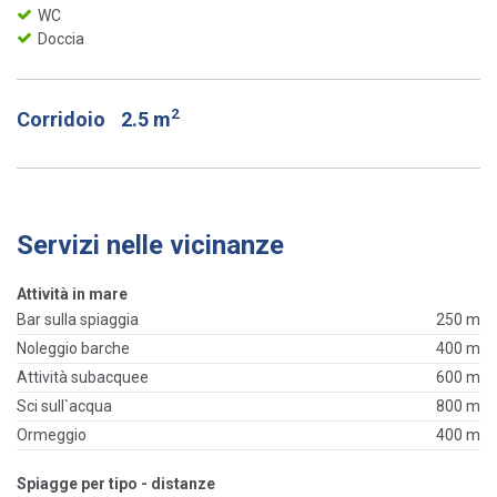
WC
Doccia
2
Corridoio
2.5 m
Servizi nelle vicinanze
Attività in mare
Bar sulla spiaggia
250 m
Noleggio barche
400 m
Attività subacquee
600 m
Sci sull`acqua
800 m
Ormeggio
400 m
Spiagge per tipo - distanze