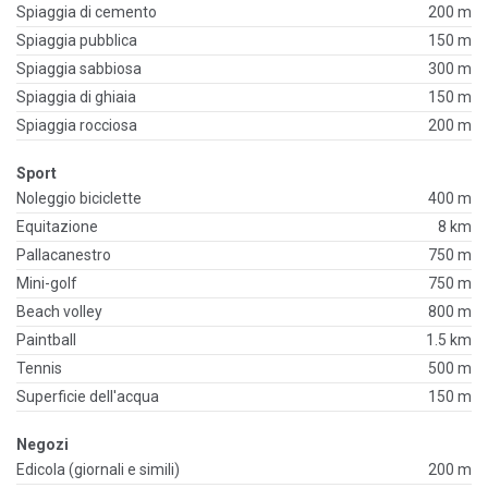
Spiaggia di cemento
200 m
Spiaggia pubblica
150 m
Spiaggia sabbiosa
300 m
Spiaggia di ghiaia
150 m
Spiaggia rocciosa
200 m
Sport
Noleggio biciclette
400 m
Equitazione
8 km
Pallacanestro
750 m
Mini-golf
750 m
Beach volley
800 m
Paintball
1.5 km
Tennis
500 m
Superficie dell'acqua
150 m
Negozi
Edicola (giornali e simili)
200 m