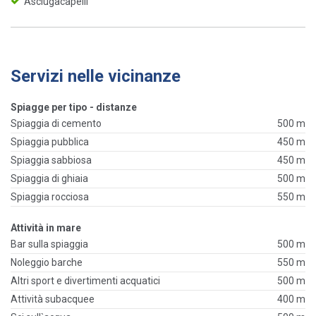
Asciugacapelli
Servizi nelle vicinanze
Spiagge per tipo - distanze
Spiaggia di cemento
500 m
Spiaggia pubblica
450 m
Spiaggia sabbiosa
450 m
Spiaggia di ghiaia
500 m
Spiaggia rocciosa
550 m
Attività in mare
Bar sulla spiaggia
500 m
Noleggio barche
550 m
Altri sport e divertimenti acquatici
500 m
Attività subacquee
400 m