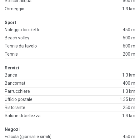
Sci sull`acqua
500 m
Ormeggio
1.3 km
Sport
Noleggio biciclette
450 m
Beach volley
500 m
Tennis da tavolo
600 m
Tennis
200 m
Servizi
Banca
1.3 km
Bancomat
400 m
Parrucchiere
1.3 km
Ufficio postale
1.35 km
Ristorante
250 m
Salone di bellezza
1.4 km
Negozi
Edicola (giornali e simili)
450 m