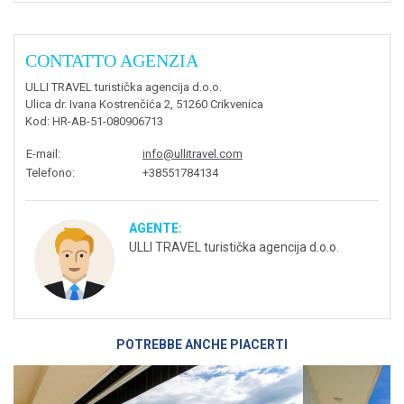
CONTATTO AGENZIA
ULLI TRAVEL turistička agencija d.o.o.
Ulica dr. Ivana Kostrenčića 2, 51260 Crikvenica
Kod
: HR-AB-51-080906713
E-mail
:
info@ullitravel.com
Telefono
:
+38551784134
AGENTE:
ULLI TRAVEL turistička agencija d.o.o.
POTREBBE ANCHE PIACERTI