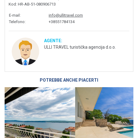
Kod
: HR-AB-51-080906713
E-mail
:
info@ullitravel.com
Telefono
:
+38551784134
AGENTE:
ULLI TRAVEL turistička agencija d.o.o.
POTREBBE ANCHE PIACERTI