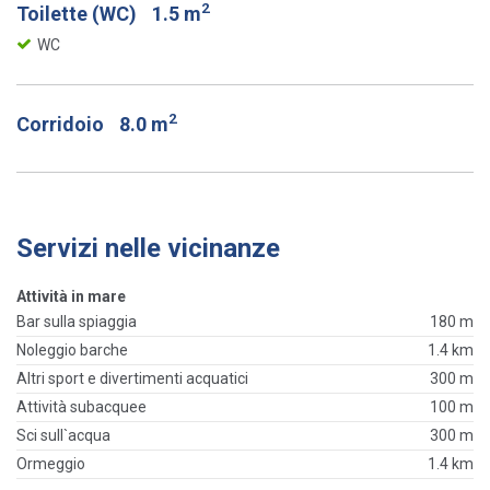
2
Toilette (WC)
1.5 m
WC
2
Corridoio
8.0 m
Servizi nelle vicinanze
Attività in mare
Bar sulla spiaggia
180 m
Noleggio barche
1.4 km
Altri sport e divertimenti acquatici
300 m
Attività subacquee
100 m
Sci sull`acqua
300 m
Ormeggio
1.4 km