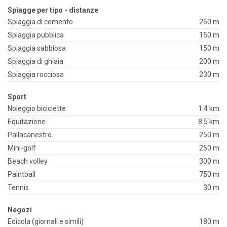
Spiagge per tipo - distanze
Spiaggia di cemento
260 m
Spiaggia pubblica
150 m
Spiaggia sabbiosa
150 m
Spiaggia di ghiaia
200 m
Spiaggia rocciosa
230 m
Sport
Noleggio biciclette
1.4 km
Equitazione
8.5 km
Pallacanestro
250 m
Mini-golf
250 m
Beach volley
300 m
Paintball
750 m
Tennis
30 m
Negozi
Edicola (giornali e simili)
180 m