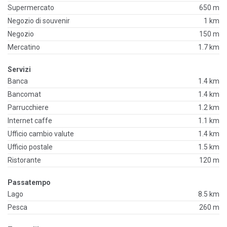
Supermercato
650 m
Negozio di souvenir
1 km
Negozio
150 m
Mercatino
1.7 km
Servizi
Banca
1.4 km
Bancomat
1.4 km
Parrucchiere
1.2 km
Internet caffe
1.1 km
Ufficio cambio valute
1.4 km
Ufficio postale
1.5 km
Ristorante
120 m
Passatempo
Lago
8.5 km
Pesca
260 m