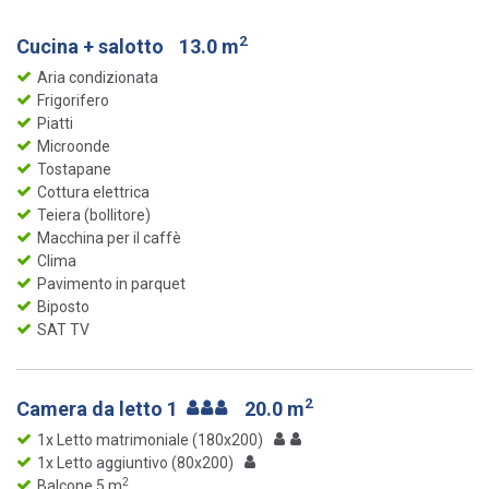
2
Cucina + salotto
13.0 m
Aria condizionata
Frigorifero
Piatti
Microonde
Tostapane
Cottura elettrica
Teiera (bollitore)
Macchina per il caffè
Clima
Pavimento in parquet
Biposto
SAT TV
2
Camera da letto 1
20.0 m
1x Letto matrimoniale (180x200)
1x Letto aggiuntivo (80x200)
2
Balcone 5 m