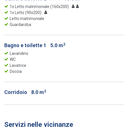
1x Letto matrimoniale (160x200)
1x Letto (90x200)
Letto matrimoniale
Guardaroba
2
Bagno e toilette 1
5.0 m
Lavandino
WC
Lavatrice
Doccia
2
Corridoio
8.0 m
Servizi nelle vicinanze