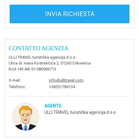
INVIA RICHIESTA
CONTATTO AGENZIA
ULLI TRAVEL turistička agencija d.o.o.
Ulica dr. Ivana Kostrenčića 2, 51260 Crikvenica
Kod
: HR-AB-51-080906713
E-mail
:
info@ullitravel.com
Telefono
:
+38551784134
AGENTE:
ULLI TRAVEL turistička agencija d.o.o.