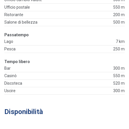
Ufficio postale
550 m
Ristorante
200 m
Salone di bellezza
500 m
Passatempo
Lago
7 km
Pesca
250 m
Tempo libero
Bar
300 m
Casinò
550 m
Discoteca
520 m
Uscire
300 m
Disponibilità