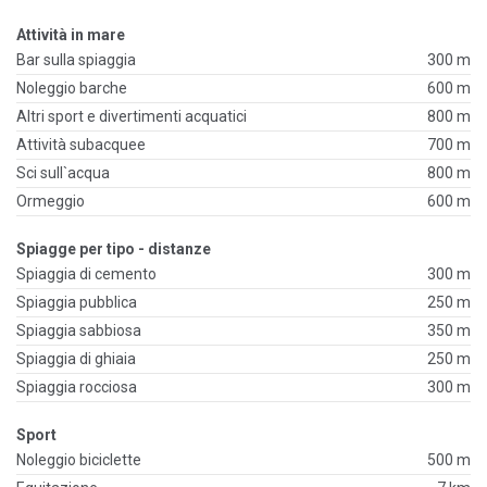
Attività in mare
Bar sulla spiaggia
300 m
Noleggio barche
600 m
Altri sport e divertimenti acquatici
800 m
Attività subacquee
700 m
Sci sull`acqua
800 m
Ormeggio
600 m
Spiagge per tipo - distanze
Spiaggia di cemento
300 m
Spiaggia pubblica
250 m
Spiaggia sabbiosa
350 m
Spiaggia di ghiaia
250 m
Spiaggia rocciosa
300 m
Sport
Noleggio biciclette
500 m