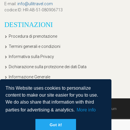
E-mail
:
info@ullitravel.com
codice ID
: HR-AB-51-080906713
DESTINAZIONI
Procedura di prenotazione
Termini generali e condizioni
Informativa sulla Privacy
Dichiarazione sulla protezione dei dati Data
Informazione Generale
This Website uses cookies to personalize
content to make our site easier for you to use.
We do also share that information with third
Copyright © 2020, Ullitravel |
Sitemap
| Powered by
Agendum
parties for advertising & analytics.
More info
Got it!