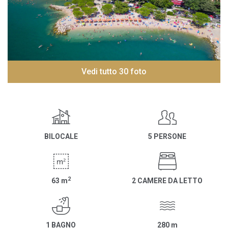
Vedi tutto 30 foto
BILOCALE
5 PERSONE
2
63
m
2 CAMERE DA LETTO
1 BAGNO
280
m