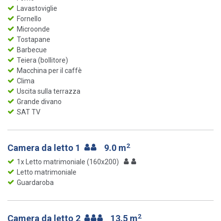
Lavastoviglie
Fornello
Microonde
Tostapane
Barbecue
Teiera (bollitore)
Macchina per il caffè
Clima
Uscita sulla terrazza
Grande divano
SAT TV
2
Camera da letto 1
9.0 m
1x Letto matrimoniale (160x200)
Letto matrimoniale
Guardaroba
2
Camera da letto 2
13.5 m