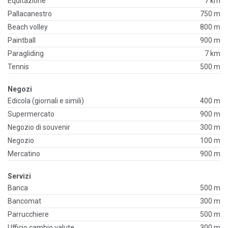
Equitazione
7 km
Pallacanestro
750 m
Beach volley
800 m
Paintball
900 m
Paragliding
7 km
Tennis
500 m
Negozi
Edicola (giornali e simili)
400 m
Supermercato
900 m
Negozio di souvenir
300 m
Negozio
100 m
Mercatino
900 m
Servizi
Banca
500 m
Bancomat
300 m
Parrucchiere
500 m
Ufficio cambio valute
300 m