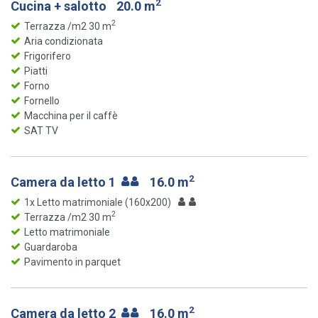
2
Cucina + salotto
20.0 m
2
Terrazza /m2 30 m
Aria condizionata
Frigorifero
Piatti
Forno
Fornello
Macchina per il caffè
SAT TV
2
Camera da letto 1
16.0 m
1x Letto matrimoniale (160x200)
2
Terrazza /m2 30 m
Letto matrimoniale
Guardaroba
Pavimento in parquet
2
Camera da letto 2
16.0 m