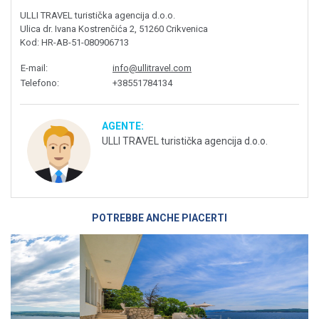
ULLI TRAVEL turistička agencija d.o.o.
Ulica dr. Ivana Kostrenčića 2, 51260 Crikvenica
Kod
: HR-AB-51-080906713
E-mail
:
info@ullitravel.com
Telefono
:
+38551784134
AGENTE:
ULLI TRAVEL turistička agencija d.o.o.
POTREBBE ANCHE PIACERTI