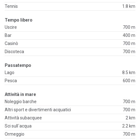
Tennis
1.8 km
Tempo libero
Uscire
700 m
Bar
400 m
Casinò
700 m
Discoteca
700 m
Passatempo
Lago
8.5 km
Pesca
600 m
Attività in mare
Noleggio barche
700 m
Altri sport e divertimenti acquatici
700 m
Attività subacquee
2 km
Sci sull`acqua
2.2 km
Ormeggio
700 m