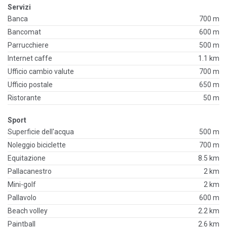
Servizi
Banca
700 m
Bancomat
600 m
Parrucchiere
500 m
Internet caffe
1.1 km
Ufficio cambio valute
700 m
Ufficio postale
650 m
Ristorante
50 m
Sport
Superficie dell'acqua
500 m
Noleggio biciclette
700 m
Equitazione
8.5 km
Pallacanestro
2 km
Mini-golf
2 km
Pallavolo
600 m
Beach volley
2.2 km
Paintball
2.6 km