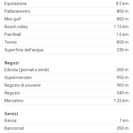
Equitazione
8.5 km
Pallacanestro
800 m
Mini-golf
800 m
Beach volley
1.15 km
Paintball
1.6 km
Tennis
850 m
Superficie dell'acqua
230 m
Negozi
Edicola (giornali e simili)
500 m
Supermercato
950 m
Negozio di souvenir
900 m
Negozio
340 m
Mercatino
1.25 km
Servizi
Banca
1 km
Bancomat
350 m