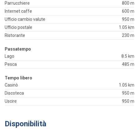
Parrucchiere
800 m
Internet caffe
600 m
Ufficio cambio valute
950 m
Ufficio postale
1.05 km
Ristorante
230 m
Passatempo
Lago
8.5 km
Pesca
485 m
Tempo libero
Casinò
1.05 km
Discoteca
950 m
Uscire
950 m
Disponibilità