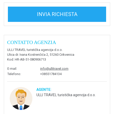
INVIA RICHIESTA
CONTATTO AGENZIA
ULLI TRAVEL turistička agencija d.o.o.
Ulica dr. Ivana Kostrenčića 2, 51260 Crikvenica
Kod
: HR-AB-51-080906713
E-mail
:
info@ullitravel.com
Telefono
:
+38551784134
AGENTE:
ULLI TRAVEL turistička agencija d.o.o.