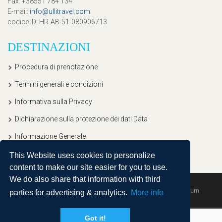
Fax
: +38551 784 134
E-mail
:
info@ullitravel.com
codice ID
: HR-AB-51-080906713
DESTINAZIONI
Procedura di prenotazione
Termini generali e condizioni
Informativa sulla Privacy
Dichiarazione sulla protezione dei dati Data
Informazione Generale
This Website uses cookies to personalize
content to make our site easier for you to use.
We do also share that information with third
Copyright © 2020, Ullitravel |
Sitemap
| Powered by
Agendum
parties for advertising & analytics.
More info
Got it!