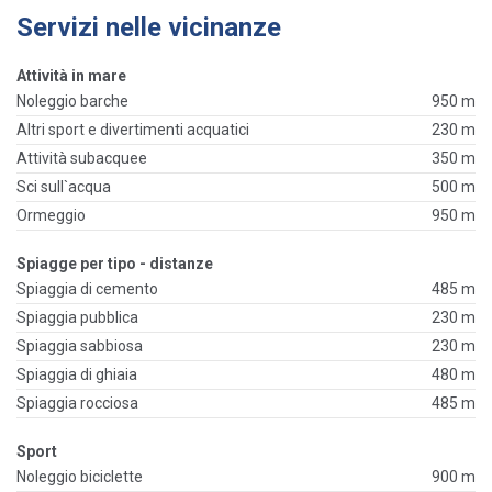
Servizi nelle vicinanze
Attività in mare
Noleggio barche
950 m
Altri sport e divertimenti acquatici
230 m
Attività subacquee
350 m
Sci sull`acqua
500 m
Ormeggio
950 m
Spiagge per tipo - distanze
Spiaggia di cemento
485 m
Spiaggia pubblica
230 m
Spiaggia sabbiosa
230 m
Spiaggia di ghiaia
480 m
Spiaggia rocciosa
485 m
Sport
Noleggio biciclette
900 m