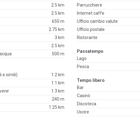
2.5 km
Parrucchiere
2.5 km
Internet caffe
650 m
Ufficio cambio valute
2.75 km
Ufficio postale
3 km
Ristorante
2.5 km
Passatempo
'acqua
500 m
Lago
Pesca
i e simili)
1.2 km
Tempo libero
1.1 km
Bar
venir
1.3 km
Casinò
240 m
Discoteca
1.25 km
Uscire