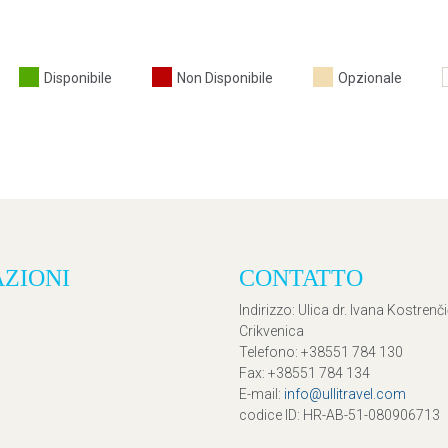
Disponibile
Non Disponibile
Opzionale
AZIONI
CONTATTO
Indirizzo
: Ulica dr. Ivana Kostrenč
Crikvenica
Telefono
: +38551 784 130
Fax
: +38551 784 134
E-mail
:
info@ullitravel.com
codice ID
: HR-AB-51-080906713