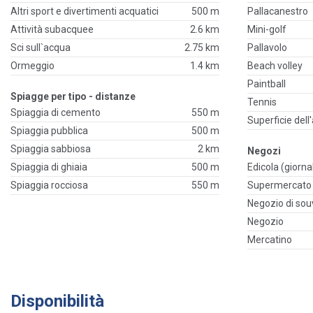
Altri sport e divertimenti acquatici
500 m
Pallacanestro
Attività subacquee
2.6 km
Mini-golf
Sci sull`acqua
2.75 km
Pallavolo
Ormeggio
1.4 km
Beach volley
Paintball
Spiagge per tipo - distanze
Tennis
Spiaggia di cemento
550 m
Superficie dell
Spiaggia pubblica
500 m
Spiaggia sabbiosa
2 km
Negozi
Spiaggia di ghiaia
500 m
Edicola (giornal
Spiaggia rocciosa
550 m
Supermercato
Negozio di sou
Negozio
Mercatino
Disponibilità