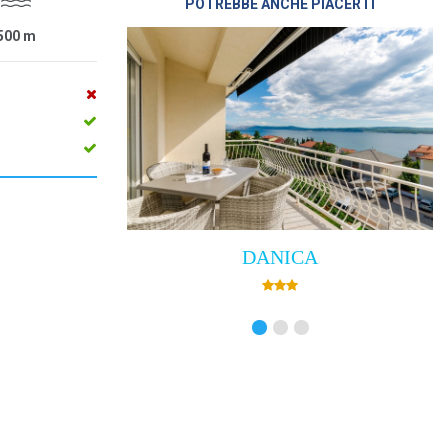
POTREBBE ANCHE PIACERTI
500
m
DANICA