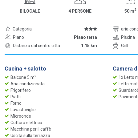
2
BILOCALE
4 PERSONE
50
m
Categoria
aria con
Piano
Piano terra
Piscina
Distanza dal centro città
1.15 km
Grill
Cucina + salotto
Camera da
2
Balcone 5 m
1x Letto 
Aria condizionata
Letto mat
Frigorifero
Guardaro
Piatti
Pavimento
Forno
Lavastoviglie
Microonde
Cottura elettrica
Macchina per il caffè
Uscita sulla terrazza