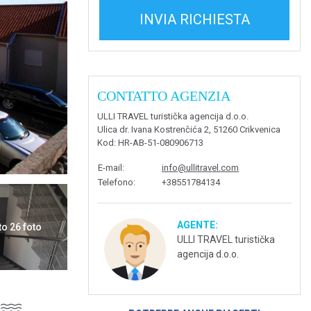
INVIA RICHIESTA
CONTATTO AGENZIA
ULLI TRAVEL turistička agencija d.o.o.
Ulica dr. Ivana Kostrenčića 2, 51260 Crikvenica
Kod
: HR-AB-51-080906713
E-mail
:
info@ullitravel.com
Telefono
:
+38551784134
AGENTE:
to 26 foto
ULLI TRAVEL turistička
agencija d.o.o.