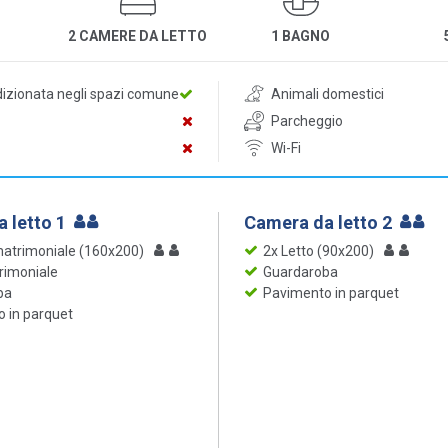
2 CAMERE DA LETTO
1 BAGNO
dizionata negli spazi comune
Animali domestici
Parcheggio
Wi-Fi
 letto 1
Camera da letto 2
matrimoniale (160x200)
2x Letto (90x200)
rimoniale
Guardaroba
ba
Pavimento in parquet
 in parquet