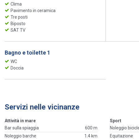
Clima
Pavimento in ceramica
Tre posti
Biposto
SAT TV
Bagno e toilette 1
WC
Doccia
Servizi nelle vicinanze
Attività in mare
Sport
Bar sulla spiaggia
600 m
Noleggio bicicl
Noleggio barche
1.4 km
Equitazione