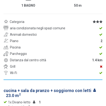
1 BAGNO
50
m
Categoria
aria condizionata negli spazi comune
Animali domestici
Piano
2
Piscina
Parcheggio
Distanza dal centro città
1.4 km
Grill
Wi-Fi
cucina + sala da pranzo + soggiorno con letti
2
23.0 m
1x Divano-letto
1