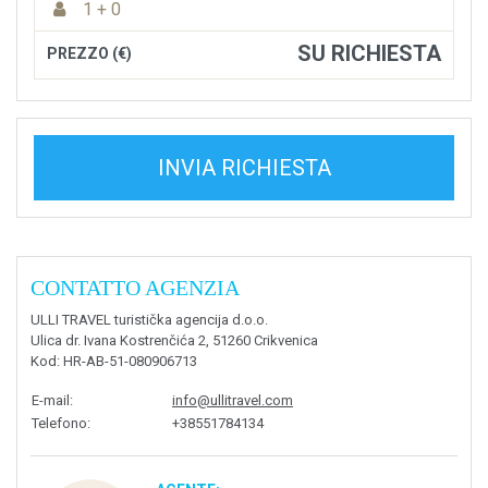
1 + 0
SU RICHIESTA
PREZZO (€)
INVIA RICHIESTA
CONTATTO AGENZIA
ULLI TRAVEL turistička agencija d.o.o.
Ulica dr. Ivana Kostrenčića 2, 51260 Crikvenica
Kod
: HR-AB-51-080906713
E-mail
:
info@ullitravel.com
Telefono
:
+38551784134