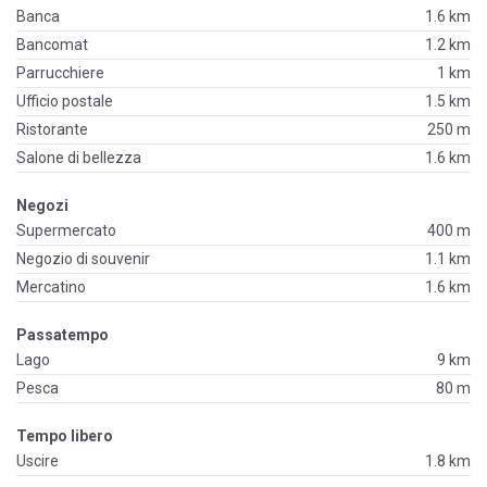
Banca
1.6 km
Bancomat
1.2 km
Parrucchiere
1 km
Ufficio postale
1.5 km
Ristorante
250 m
Salone di bellezza
1.6 km
Negozi
Supermercato
400 m
Negozio di souvenir
1.1 km
Mercatino
1.6 km
Passatempo
Lago
9 km
Pesca
80 m
Tempo libero
Uscire
1.8 km