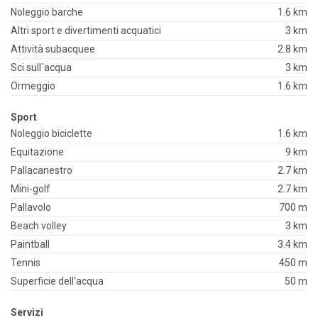
Noleggio barche
1.6 km
Altri sport e divertimenti acquatici
3 km
Attività subacquee
2.8 km
Sci sull`acqua
3 km
Ormeggio
1.6 km
Sport
Noleggio biciclette
1.6 km
Equitazione
9 km
Pallacanestro
2.7 km
Mini-golf
2.7 km
Pallavolo
700 m
Beach volley
3 km
Paintball
3.4 km
Tennis
450 m
Superficie dell'acqua
50 m
Servizi